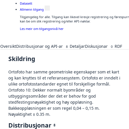
Datasett
Allmenn tilgang
Tilgjengeleg for alle. Tilgang kan likevel krevje registrering og førespu
kan be om slik registrering og/eller API-nøklar.
Les meir om tilgangsnivå her
Oversikt
Distribusjonar og API-ar
Detaljar
Diskusjonar
RDF
8
0
Skildring
Ortofoto har samme geometriske egenskaper som et kart
og kan knyttes til et referansesystem. Ortofoto er inndelt i
ulike ortofotostandarder egnet til forskjellige formål.
Ortofoto 10: Dekker normalt byområder og
utbyggingsområder der det er behov for god
stedfestingsnøyaktighet og høy oppløsning.
Bakkeoppløsningen er som regel 0,04 – 0,15 m.
Nøyaktighet ± 0.35 m.
Distribusjonar
8