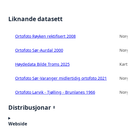
Liknande datasett
Ortofoto Røyken rektifisert 2008
Norg
Ortofoto Sør-Aurdal 2000
Norg
Høydedata Bilde Troms 2025
Kart
Ortofoto Sør-Varanger midlertidig ortofoto 2021
Norg
Ortofoto Larvik - Tjølling - Brunlanes 1966
Norg
Distribusjonar
8
Webside