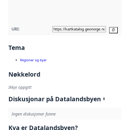
Les meir om
metadatakvalitet
her
URI:
Kopier
Tema
Regionar og byar
Nøkkelord
Ikkje oppgitt
Diskusjonar på Datalandsbyen
0
Ingen diskusjonar funne
Kva er Datalandsbyen?