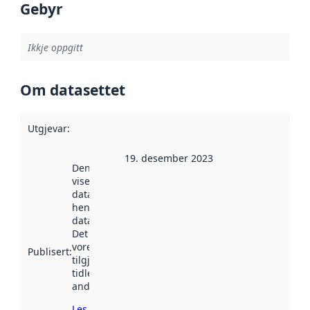
Gebyr
Ikkje oppgitt
Om datasettet
Utgjevar
:
19. desember 2023
Denne datoen
viser når
datasettet vart
henta inn av
data.norge.no.
Det kan ha
vore
Publisert
:
tilgjengeleg
tidlegare
andre stader.
Les meir om