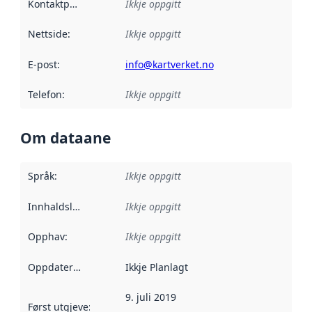
Kontaktpunkt
:
Ikkje oppgitt
Nettside
:
Ikkje oppgitt
E-post
:
info@kartverket.no
Telefon
:
Ikkje oppgitt
Om dataane
Språk
:
Ikkje oppgitt
Innhaldsleverandørar
Ikkje oppgitt
:
Opphav
:
Ikkje oppgitt
Oppdateringsfrekvens
Ikkje Planlagt
:
9. juli 2019
Først utgjeve
:
Denne datoen seier når dataa i dette datasettet 