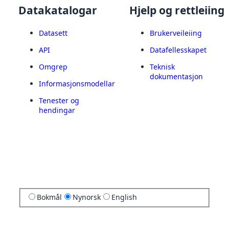
Datakatalogar
Hjelp og rettleiing
Datasett
Brukerveileiing
API
Datafellesskapet
Omgrep
Teknisk
dokumentasjon
Informasjonsmodellar
Tenester og
hendingar
Bokmål
Nynorsk
English