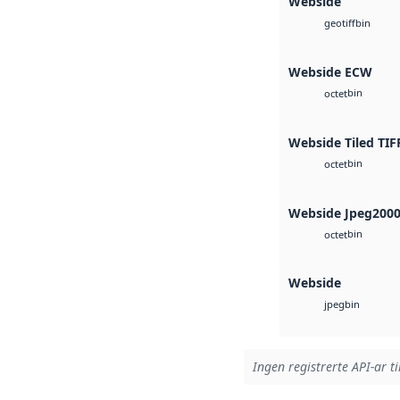
Webside
bin
geotiff
Webside ECW
bin
octet
Webside Tiled TIF
bin
octet
Webside Jpeg200
bin
octet
Webside
bin
jpeg
Ingen registrerte API-ar ti