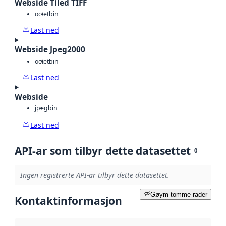
Webside Tiled TIFF
octet
bin
Last ned
Webside Jpeg2000
octet
bin
Last ned
Webside
jpeg
bin
Last ned
API-ar som tilbyr dette datasettet
0
Ingen registrerte API-ar tilbyr dette datasettet.
Gøym tomme rader
Kontaktinformasjon