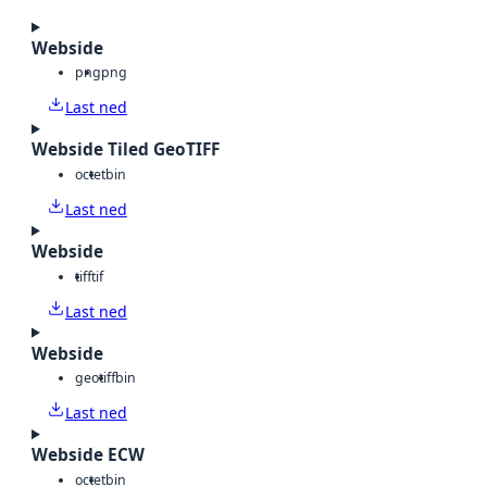
Webside
png
png
Last ned
Webside Tiled GeoTIFF
octet
bin
Last ned
Webside
tiff
tif
Last ned
Webside
geotiff
bin
Last ned
Webside ECW
octet
bin