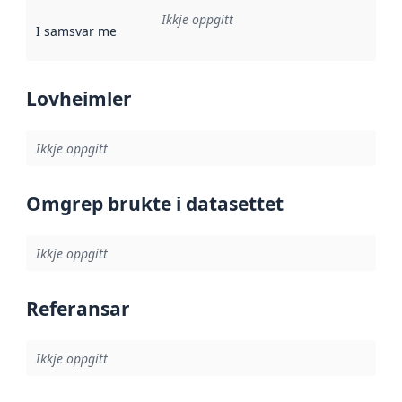
Ikkje oppgitt
I samsvar med
:
Referanse til ei implementeringsregel eller an
Lovheimler
Ikkje oppgitt
Omgrep brukte i datasettet
Ikkje oppgitt
Referansar
Ikkje oppgitt