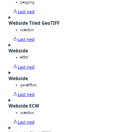
png
png
Last ned
Webside Tiled GeoTIFF
octet
bin
Last ned
Webside
tiff
tif
Last ned
Webside
geotiff
bin
Last ned
Webside ECW
octet
bin
Last ned