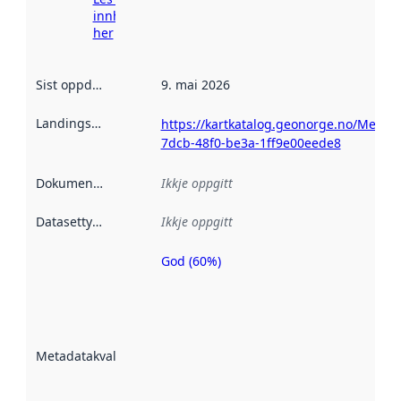
innhenting
her
Sist oppdatert
:
9. mai 2026
Landingsside
:
https://kartkatalog.geonorge.no/Metad
7dcb-48f0-be3a-1ff9e00eede8
Dokumentasjon
:
Ikkje oppgitt
Datasettype
:
Ikkje oppgitt
God (60%)
Metadatakvalitet
er ein indikator
på kor godt
datasettene er
beskrive ved
Metadatakvalitet
:
hjelp av
metadata.