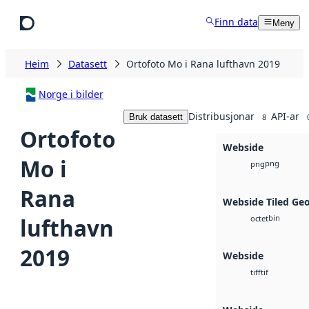
Hopp til hovudinnhald
Finn data
Meny
Heim
Datasett
Ortofoto Mo i Rana lufthavn 2019
Norge i bilder
Distribusjonar
API-ar
Bruk datasett
8
Ortofoto
Webside
Mo i
png
png
Rana
Webside Tiled Ge
bin
lufthavn
octet
2019
Webside
tif
tiff