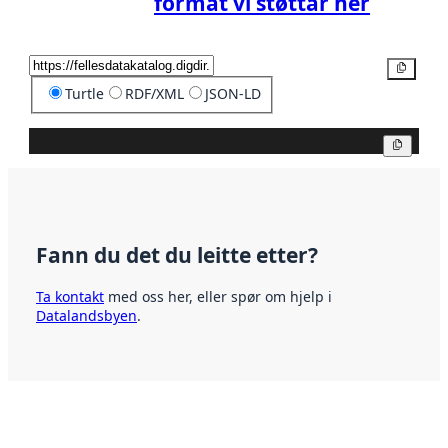
format vi støttar her
Kopier
Turtle
RDF/XML
JSON-LD
Kopier
Fann du det du leitte etter?
Ta kontakt
med oss her, eller spør om hjelp i
Datalandsbyen
.