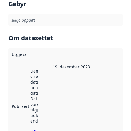
Gebyr
Ikkje oppgitt
Om datasettet
Utgjevar
:
19. desember 2023
Denne datoen
viser når
datasettet vart
henta inn av
data.norge.no.
Det kan ha
vore
Publisert
:
tilgjengeleg
tidlegare
andre stader.
Les meir om