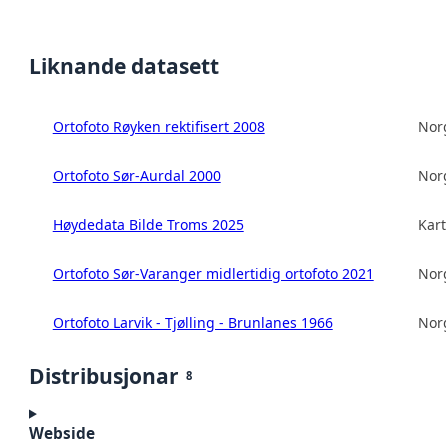
Liknande datasett
Ortofoto Røyken rektifisert 2008
Norg
Ortofoto Sør-Aurdal 2000
Norg
Høydedata Bilde Troms 2025
Kart
Ortofoto Sør-Varanger midlertidig ortofoto 2021
Norg
Ortofoto Larvik - Tjølling - Brunlanes 1966
Norg
Distribusjonar
8
Webside