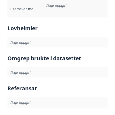
Ikkje oppgitt
I samsvar med
:
Referanse til ei implementeringsregel eller an
Lovheimler
Ikkje oppgitt
Omgrep brukte i datasettet
Ikkje oppgitt
Referansar
Ikkje oppgitt