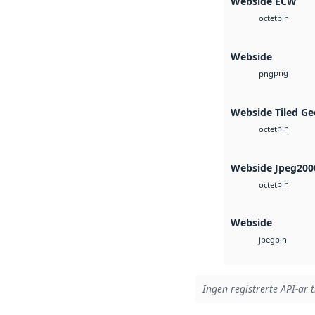
Webside ECW
bin
octet
Webside
png
png
Webside Tiled Ge
bin
octet
Webside Jpeg200
bin
octet
Webside
bin
jpeg
Ingen registrerte API-ar t