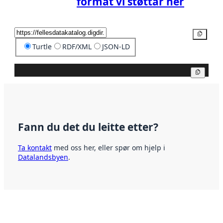
format vi støttar her
Kopier
Turtle
RDF/XML
JSON-LD
Kopier
Fann du det du leitte etter?
Ta kontakt
med oss her, eller spør om hjelp i
Datalandsbyen
.