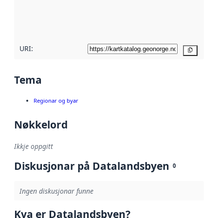
Les meir om
metadatakvalitet
her
URI:
Kopier
Tema
Regionar og byar
Nøkkelord
Ikkje oppgitt
Diskusjonar på Datalandsbyen
0
Ingen diskusjonar funne
Kva er Datalandsbyen?