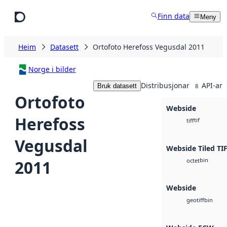
Hopp til hovudinnhald
Finn data
Meny
Heim
Datasett
Ortofoto Herefoss Vegusdal 2011
Norge i bilder
Distribusjonar
API-ar
Bruk datasett
8
Ortofoto
Webside
Herefoss
tif
tiff
Vegusdal
Webside Tiled TI
bin
2011
octet
Webside
bin
geotiff