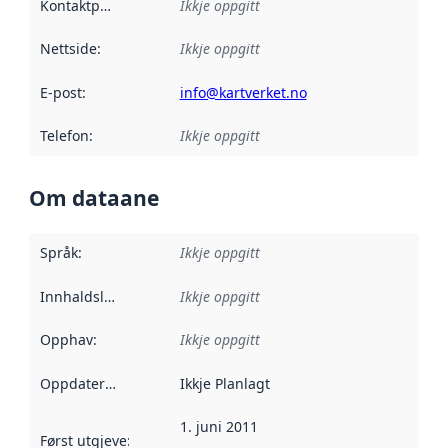
Kontaktpunkt
:
Ikkje oppgitt
Nettside
:
Ikkje oppgitt
E-post
:
info@kartverket.no
Telefon
:
Ikkje oppgitt
Om dataane
Språk
:
Ikkje oppgitt
Innhaldsleverandørar
Ikkje oppgitt
:
Opphav
:
Ikkje oppgitt
Oppdateringsfrekvens
Ikkje Planlagt
:
1. juni 2011
Først utgjeve
:
Denne datoen seier når dataa i dette datasettet 