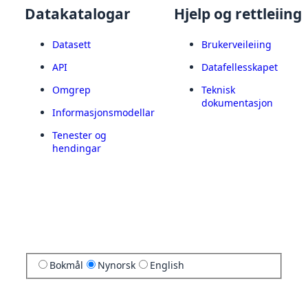
Datakatalogar
Hjelp og rettleiing
Datasett
Brukerveileiing
API
Datafellesskapet
Omgrep
Teknisk
dokumentasjon
Informasjonsmodellar
Tenester og
hendingar
Bokmål
Nynorsk
English