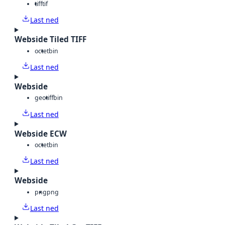
tiff
tif
Last ned
Webside Tiled TIFF
octet
bin
Last ned
Webside
geotiff
bin
Last ned
Webside ECW
octet
bin
Last ned
Webside
png
png
Last ned