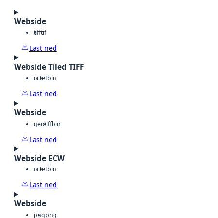
Webside
tiff
tif
Last ned
Webside Tiled TIFF
octet
bin
Last ned
Webside
geotiff
bin
Last ned
Webside ECW
octet
bin
Last ned
Webside
png
png