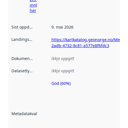
innhenting
her
Sist oppdatert
:
9. mai 2026
Landingsside
:
https://kartkatalog.geonorge.no/Metad
2adb-4732-8c81-a577e8f6fdc3
Dokumentasjon
:
Ikkje oppgitt
Datasettype
:
Ikkje oppgitt
God (60%)
Metadatakvalitet
er ein indikator
på kor godt
datasettene er
beskrive ved
Metadatakvalitet
:
hjelp av
metadata.