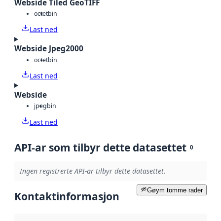
Webside Tiled GeoTIFF
octet
bin
Last ned
Webside Jpeg2000
octet
bin
Last ned
Webside
jpeg
bin
Last ned
API-ar som tilbyr dette datasettet
0
Ingen registrerte API-ar tilbyr dette datasettet.
Gøym tomme rader
Kontaktinformasjon