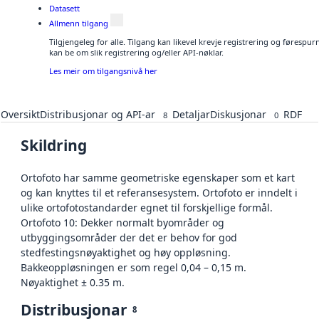
Datasett
Allmenn tilgang
Tilgjengeleg for alle. Tilgang kan likevel krevje registrering og førespu
kan be om slik registrering og/eller API-nøklar.
Les meir om tilgangsnivå her
Oversikt
Distribusjonar og API-ar
Detaljar
Diskusjonar
RDF
8
0
Skildring
Ortofoto har samme geometriske egenskaper som et kart
og kan knyttes til et referansesystem. Ortofoto er inndelt i
ulike ortofotostandarder egnet til forskjellige formål.
Ortofoto 10: Dekker normalt byområder og
utbyggingsområder der det er behov for god
stedfestingsnøyaktighet og høy oppløsning.
Bakkeoppløsningen er som regel 0,04 – 0,15 m.
Nøyaktighet ± 0.35 m.
Distribusjonar
8