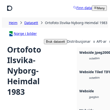
Hopp til hovudinnhald
Finn data
Meny
Heim
Datasett
Ortofoto Ilsvika-Nyborg-Heimdal 1983
Norge i bilder
Distribusjonar
API-ar
Bruk datasett
8
Ortofoto
Webside Jpeg200
Ilsvika-
bin
octet
Nyborg-
Webside Tiled TIF
bin
Heimdal
octet
1983
Webside
bin
jpeg