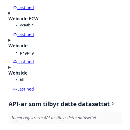
Last ned
Webside ECW
octet
bin
Last ned
Webside
png
png
Last ned
Webside
tiff
tif
Last ned
API-ar som tilbyr dette datasettet
0
Ingen registrerte API-ar tilbyr dette datasettet.