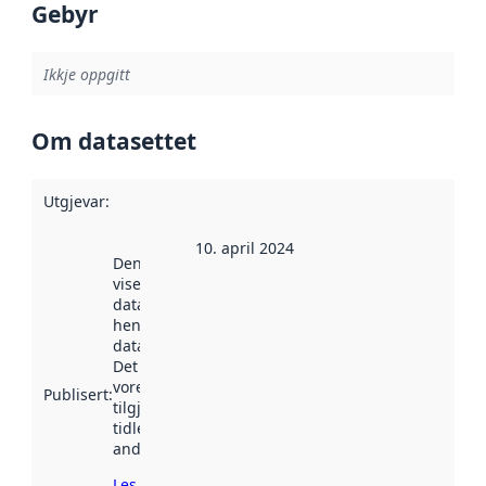
Gebyr
Ikkje oppgitt
Om datasettet
Utgjevar
:
10. april 2024
Denne datoen
viser når
datasettet vart
henta inn av
data.norge.no.
Det kan ha
vore
Publisert
:
tilgjengeleg
tidlegare
andre stader.
Les meir om