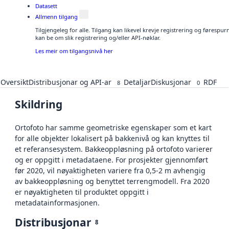
Datasett
Allmenn tilgang
Tilgjengeleg for alle. Tilgang kan likevel krevje registrering og førespu
kan be om slik registrering og/eller API-nøklar.
Les meir om tilgangsnivå her
Oversikt
Distribusjonar og API-ar
Detaljar
Diskusjonar
RDF
8
0
Skildring
Ortofoto har samme geometriske egenskaper som et kart
for alle objekter lokalisert på bakkenivå og kan knyttes til
et referansesystem. Bakkeoppløsning på ortofoto varierer
og er oppgitt i metadataene. For prosjekter gjennomført
før 2020, vil nøyaktigheten variere fra 0,5-2 m avhengig
av bakkeoppløsning og benyttet terrengmodell. Fra 2020
er nøyaktigheten til produktet oppgitt i
metadatainformasjonen.
Distribusjonar
8