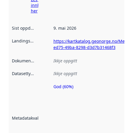
innhenting
her
Sist oppdatert
:
9. mai 2026
Landingsside
:
https://kartkatalog.geonorge.no/Metad
ed75-49ba-8298-d3d7b31468f3
Dokumentasjon
:
Ikkje oppgitt
Datasettype
:
Ikkje oppgitt
God (60%)
Metadatakvalitet
er ein indikator
på kor godt
datasettene er
beskrive ved
Metadatakvalitet
:
hjelp av
metadata.