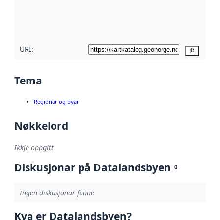
Les meir om
metadatakvalitet
her
URI:
Kopier
Tema
Regionar og byar
Nøkkelord
Ikkje oppgitt
Diskusjonar på Datalandsbyen
0
Ingen diskusjonar funne
Kva er Datalandsbyen?