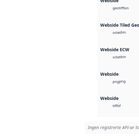
Webside
bin
geotiff
Webside Tiled Ge
bin
octet
Webside ECW
bin
octet
Webside
png
png
Webside
tif
tiff
Ingen registrerte API-ar ti