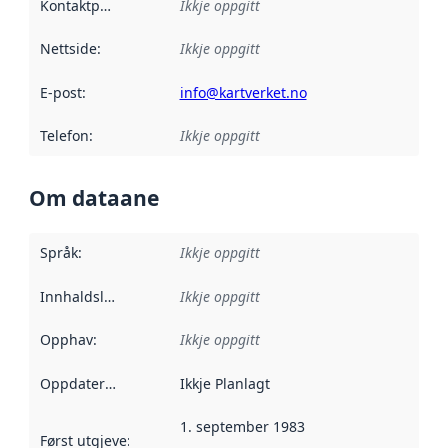
Kontaktpunkt
:
Ikkje oppgitt
Nettside
:
Ikkje oppgitt
E-post
:
info@kartverket.no
Telefon
:
Ikkje oppgitt
Om dataane
Språk
:
Ikkje oppgitt
Innhaldsleverandørar
Ikkje oppgitt
:
Opphav
:
Ikkje oppgitt
Oppdateringsfrekvens
Ikkje Planlagt
:
1. september 1983
Først utgjeve
:
Denne datoen seier når dataa i dette datasettet 