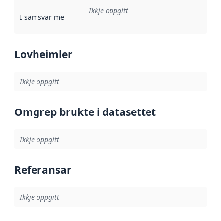
Ikkje oppgitt
I samsvar med
:
Referanse til ei implementeringsregel eller an
Lovheimler
Ikkje oppgitt
Omgrep brukte i datasettet
Ikkje oppgitt
Referansar
Ikkje oppgitt