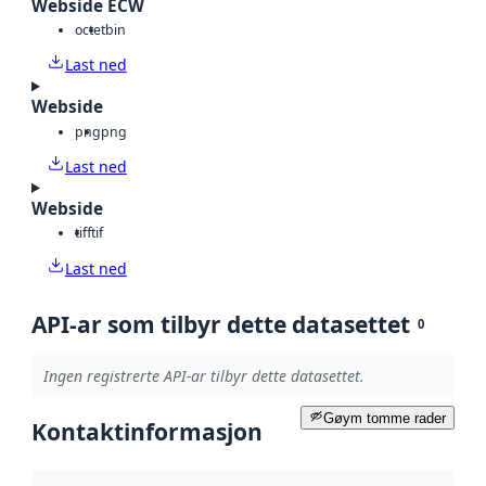
Webside ECW
octet
bin
Last ned
Webside
png
png
Last ned
Webside
tiff
tif
Last ned
API-ar som tilbyr dette datasettet
0
Ingen registrerte API-ar tilbyr dette datasettet.
Gøym tomme rader
Kontaktinformasjon