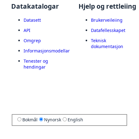
Datakatalogar
Hjelp og rettleiing
Datasett
Brukerveileiing
API
Datafellesskapet
Omgrep
Teknisk
dokumentasjon
Informasjonsmodellar
Tenester og
hendingar
Bokmål
Nynorsk
English