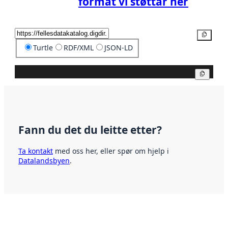
format vi støttar her
Kopier
Turtle
RDF/XML
JSON-LD
Kopier
Fann du det du leitte etter?
Ta kontakt
med oss her, eller spør om hjelp i
Datalandsbyen
.