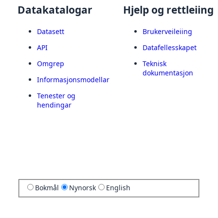
Datakatalogar
Hjelp og rettleiing
Datasett
Brukerveileiing
API
Datafellesskapet
Omgrep
Teknisk
dokumentasjon
Informasjonsmodellar
Tenester og
hendingar
Bokmål
Nynorsk
English