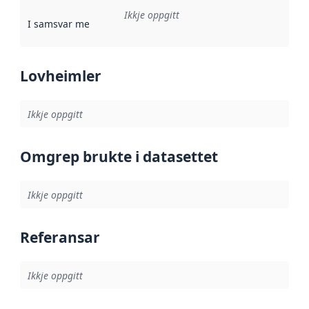
Ikkje oppgitt
I samsvar med
:
Referanse til ei implementeringsregel eller an
Lovheimler
Ikkje oppgitt
Omgrep brukte i datasettet
Ikkje oppgitt
Referansar
Ikkje oppgitt