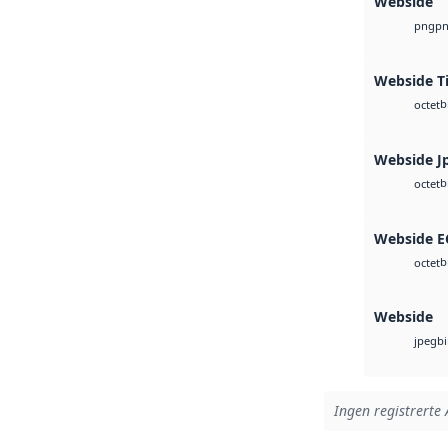
Webside
p
png
Webside T
b
octet
Webside J
b
octet
Webside 
b
octet
Webside
b
jpeg
Ingen registrerte 