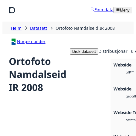
Hopp til hovudinnhald
Finn data
Meny
Heim
Datasett
Ortofoto Namdalseid IR 2008
Norge i bilder
Distribusjonar
Bruk datasett
8
Ortofoto
Webside
Namdalseid
tif
tiff
IR 2008
Webside
geotif
Webside Ti
b
octet