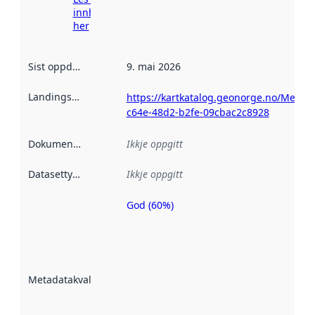
innhenting
her
Sist oppdatert
:
9. mai 2026
Landingsside
:
https://kartkatalog.geonorge.no/Metad
c64e-48d2-b2fe-09cbac2c8928
Dokumentasjon
:
Ikkje oppgitt
Datasettype
:
Ikkje oppgitt
God (60%)
Metadatakvalitet
er ein indikator
på kor godt
datasettene er
beskrive ved
Metadatakvalitet
:
hjelp av
metadata.