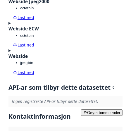
Webside Jpeg2000
octet
bin
Last ned
Webside ECW
octet
bin
Last ned
Webside
jpeg
bin
Last ned
API-ar som tilbyr dette datasettet
0
Ingen registrerte API-ar tilbyr dette datasettet.
Gøym tomme rader
Kontaktinformasjon