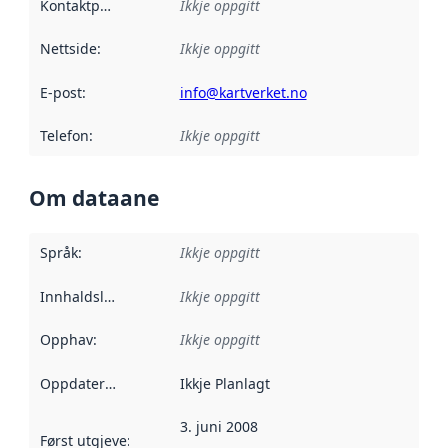
Kontaktpunkt
:
Ikkje oppgitt
Nettside
:
Ikkje oppgitt
E-post
:
info@kartverket.no
Telefon
:
Ikkje oppgitt
Om dataane
Språk
:
Ikkje oppgitt
Innhaldsleverandørar
Ikkje oppgitt
:
Opphav
:
Ikkje oppgitt
Oppdateringsfrekvens
Ikkje Planlagt
:
3. juni 2008
Først utgjeve
:
Denne datoen seier når dataa i dette datasettet 