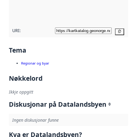
Les meir om
metadatakvalitet
her
URI:
Kopier
Tema
Regionar og byar
Nøkkelord
Ikkje oppgitt
Diskusjonar på Datalandsbyen
0
Ingen diskusjonar funne
Kva er Datalandsbyen?