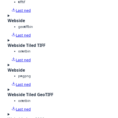
tiff
tif
Last ned
Webside
geotiff
bin
Last ned
Webside Tiled TIFF
octet
bin
Last ned
Webside
png
png
Last ned
Webside Tiled GeoTIFF
octet
bin
Last ned