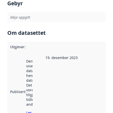
Gebyr
Ikkje oppgitt
Om datasettet
Utgjevar
:
19. desember 2023
Denne datoen
viser når
datasettet vart
henta inn av
data.norge.no.
Det kan ha
vore
Publisert
:
tilgjengeleg
tidlegare
andre stader.
Les meir om