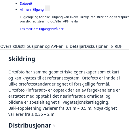
Datasett
Allmenn tilgang
Tilgjengeleg for alle. Tilgang kan likevel krevje registrering og føresp
om slik registrering og/eller API-nøklar.
Les meir om tilgangsnivå her
Oversikt
Distribusjonar og API-ar
Detaljar
Diskusjonar
RDF
8
0
Skildring
Ortofoto har samme geometriske egenskaper som et kart
og kan knyttes til et referansesystem. Ortofoto er inndelt i
ulike ortofotostandarder egnet til forskjellige formål.
Ortofoto «infrarødt» er opptak der en av fargekanalene er
erstattet med opptak i det nærinfrarøde området, og
bildene er spesielt egnet til vegetasjonskartlegging.
Bakkeoppløsning varierer fra 0,1 m – 0,5 m. Nøyaktighet
varierer fra ± 0,35 – 2 m.
Distribusjonar
8