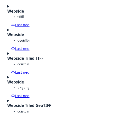
Webside
tiff
tif
Last ned
Webside
geotiff
bin
Last ned
Webside Tiled TIFF
octet
bin
Last ned
Webside
png
png
Last ned
Webside Tiled GeoTIFF
octet
bin