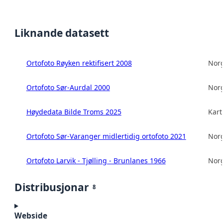
Liknande datasett
Ortofoto Røyken rektifisert 2008
Norg
Ortofoto Sør-Aurdal 2000
Norg
Høydedata Bilde Troms 2025
Kart
Ortofoto Sør-Varanger midlertidig ortofoto 2021
Norg
Ortofoto Larvik - Tjølling - Brunlanes 1966
Norg
Distribusjonar
8
Webside