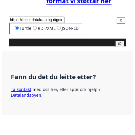
format vi støttar her
Kopier
Turtle
RDF/XML
JSON-LD
Kopier
Fann du det du leitte etter?
Ta kontakt
med oss her, eller spør om hjelp i
Datalandsbyen
.