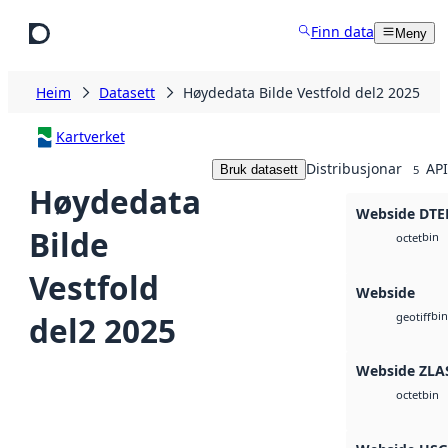
Hopp til hovudinnhald
Finn data
Meny
Heim
Datasett
Høydedata Bilde Vestfold del2 2025
Kartverket
Distribusjonar
API
Bruk datasett
5
Høydedata
Webside DTE
Bilde
bin
octet
Vestfold
Webside
bin
del2 2025
geotiff
Webside ZLA
bin
octet