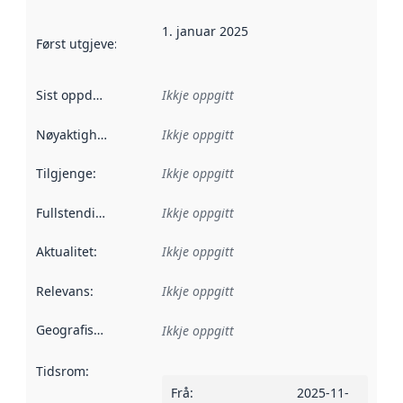
1. januar 2025
Først utgjeve
:
Denne datoen seier når dataa i dette datasettet 
Sist oppdatert
:
Ikkje oppgitt
Nøyaktigheit
:
Ikkje oppgitt
Tilgjenge
:
Ikkje oppgitt
Fullstendigheit
:
Ikkje oppgitt
Aktualitet
:
Ikkje oppgitt
Relevans
:
Ikkje oppgitt
Geografisk område
:
Ikkje oppgitt
Tidsrom
:
Frå
:
2025-11-