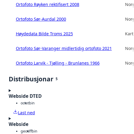
Ortofoto Røyken rektifisert 2008
Norg
Ortofoto Sør-Aurdal 2000
Norg
Høydedata Bilde Troms 2025
Kart
Ortofoto Sør-Varanger midlertidig ortofoto 2021
Norg
Ortofoto Larvik - Tjølling - Brunlanes 1966
Norg
Distribusjonar
5
Webside DTED
octet
bin
Last ned
Webside
geotiff
bin