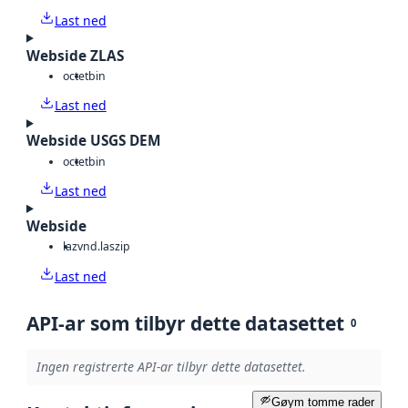
Last ned
Webside ZLAS
octet
bin
Last ned
Webside USGS DEM
octet
bin
Last ned
Webside
laz
vnd.laszip
Last ned
API-ar som tilbyr dette datasettet
0
Ingen registrerte API-ar tilbyr dette datasettet.
Gøym tomme rader