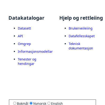
Datakatalogar
Hjelp og rettleiing
Datasett
Brukerveileiing
API
Datafellesskapet
Omgrep
Teknisk
dokumentasjon
Informasjonsmodellar
Tenester og
hendingar
Bokmål
Nynorsk
English