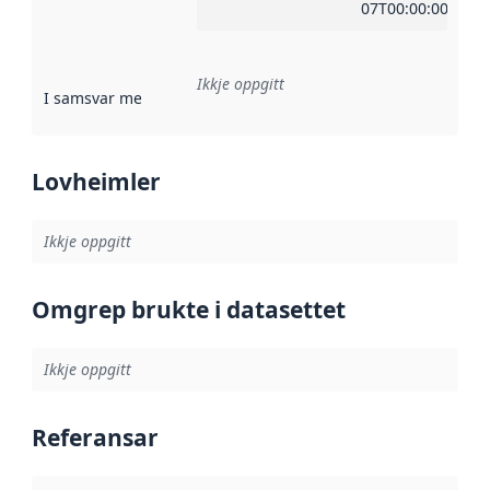
07T00:00:00Z
Ikkje oppgitt
I samsvar med
:
Referanse til ei implementeringsregel eller an
Lovheimler
Ikkje oppgitt
Omgrep brukte i datasettet
Ikkje oppgitt
Referansar