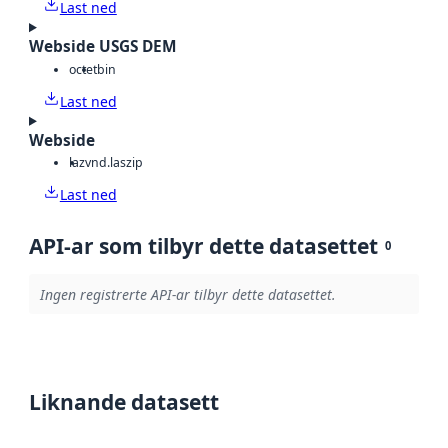
Last ned
Webside USGS DEM
octet
bin
Last ned
Webside
laz
vnd.laszip
Last ned
API-ar som tilbyr dette datasettet
0
Ingen registrerte API-ar tilbyr dette datasettet.
Liknande datasett