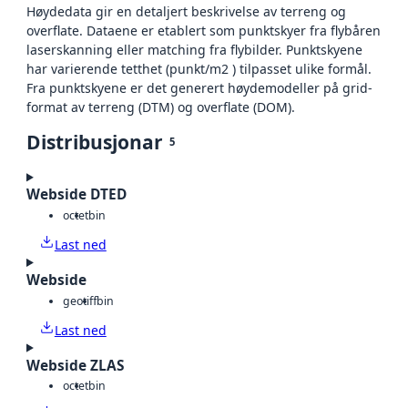
Høydedata gir en detaljert beskrivelse av terreng og
overflate. Dataene er etablert som punktskyer fra flybåren
laserskanning eller matching fra flybilder. Punktskyene
har varierende tetthet (punkt/m2 ) tilpasset ulike formål.
Fra punktskyene er det generert høydemodeller på grid-
format av terreng (DTM) og overflate (DOM).
Distribusjonar
5
Webside DTED
octet
bin
Last ned
Webside
geotiff
bin
Last ned
Webside ZLAS
octet
bin