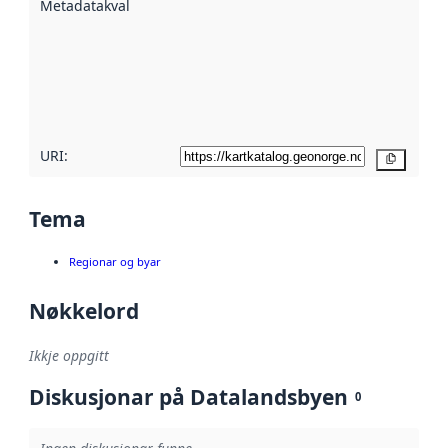
Metadatakvalitet
:
hjelp av
metadata.
Les meir om
metadatakvalitet
her
URI:
Kopier
Tema
Regionar og byar
Nøkkelord
Ikkje oppgitt
Diskusjonar på Datalandsbyen
0