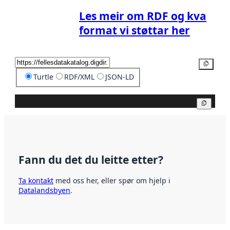
Les meir om RDF og kva
format vi støttar her
Kopier
Turtle
RDF/XML
JSON-LD
Kopier
Fann du det du leitte etter?
Ta kontakt
med oss her, eller spør om hjelp i
Datalandsbyen
.