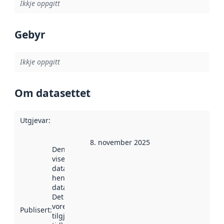
Ikkje oppgitt
Gebyr
Ikkje oppgitt
Om datasettet
Utgjevar
:
8. november 2025
Denne datoen
viser når
datasettet vart
henta inn av
data.norge.no.
Det kan ha
vore
Publisert
:
tilgjengeleg