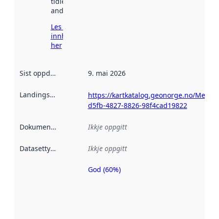
tidlegare
andre stader.
Les meir om
innhenting
her
Sist oppdatert
:
9. mai 2026
Landingsside
:
https://kartkatalog.geonorge.no/Metad
d5fb-4827-8826-98f4cad19822
Dokumentasjon
:
Ikkje oppgitt
Datasettype
:
Ikkje oppgitt
God (60%)
Metadatakvalitet
er ein indikator
på kor godt
datasettene er
beskrive ved