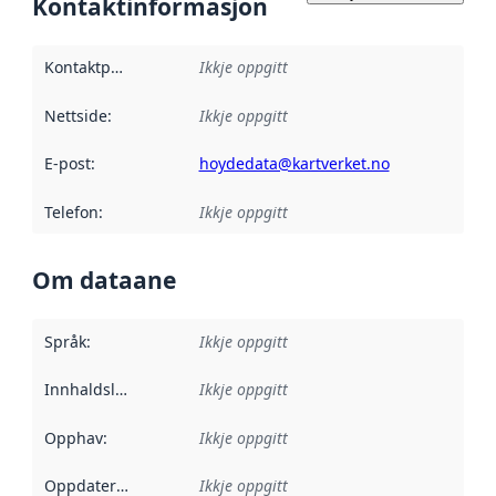
Kontaktinformasjon
Kontaktpunkt
:
Ikkje oppgitt
Nettside
:
Ikkje oppgitt
E-post
:
hoydedata@kartverket.no
Telefon
:
Ikkje oppgitt
Om dataane
Språk
:
Ikkje oppgitt
Innhaldsleverandørar
Ikkje oppgitt
:
Opphav
:
Ikkje oppgitt
Oppdateringsfrekvens
Ikkje oppgitt
: