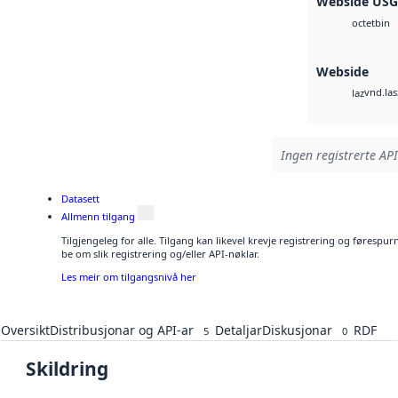
Webside US
bin
octet
Webside
vnd.las
laz
Ingen registrerte API
Datasett
Allmenn tilgang
Tilgjengeleg for alle. Tilgang kan likevel krevje registrering og førespu
be om slik registrering og/eller API-nøklar.
Les meir om tilgangsnivå her
Oversikt
Distribusjonar og API-ar
Detaljar
Diskusjonar
RDF
5
0
Skildring