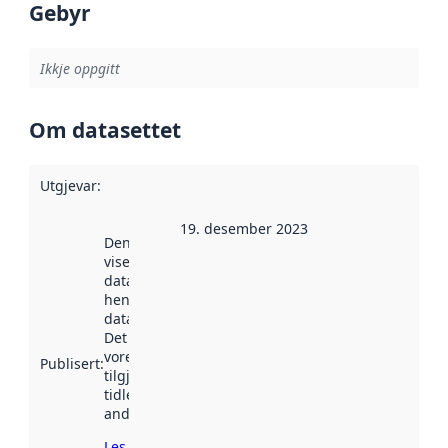
Gebyr
Ikkje oppgitt
Om datasettet
Utgjevar
:
19. desember 2023
Denne datoen
viser når
datasettet vart
henta inn av
data.norge.no.
Det kan ha
vore
Publisert
:
tilgjengeleg
tidlegare
andre stader.
Les meir om