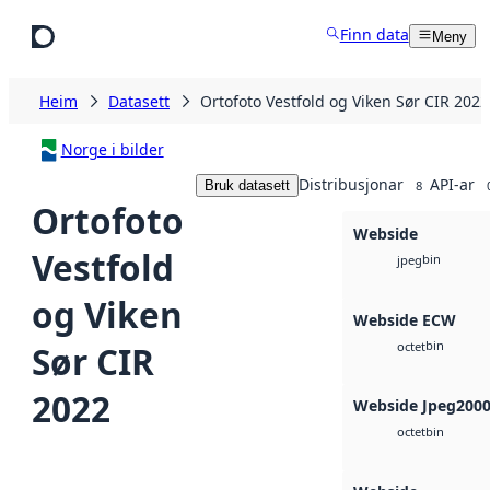
Hopp til hovudinnhald
Finn data
Meny
Heim
Datasett
Ortofoto Vestfold og Viken Sør CIR 2022
Norge i bilder
Distribusjonar
API-ar
Bruk datasett
8
Ortofoto
Webside
Vestfold
bin
jpeg
og Viken
Webside ECW
bin
Sør CIR
octet
2022
Webside Jpeg200
bin
octet