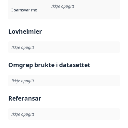
Ikkje oppgitt
I samsvar med
:
Referanse til ei implementeringsregel eller an
Lovheimler
Ikkje oppgitt
Omgrep brukte i datasettet
Ikkje oppgitt
Referansar
Ikkje oppgitt