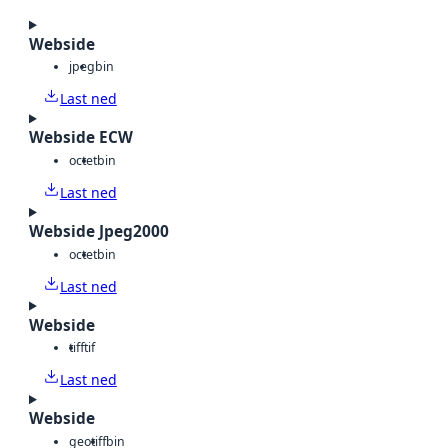
Webside
jpeg
bin
Last ned
Webside ECW
octet
bin
Last ned
Webside Jpeg2000
octet
bin
Last ned
Webside
tiff
tif
Last ned
Webside
geotiff
bin