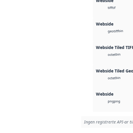
Webside
tif
tiff
Webside
bin
geotiff
Webside Tiled TIF
bin
octet
Webside Tiled Ge
bin
octet
Webside
png
png
Ingen registrerte API-ar ti