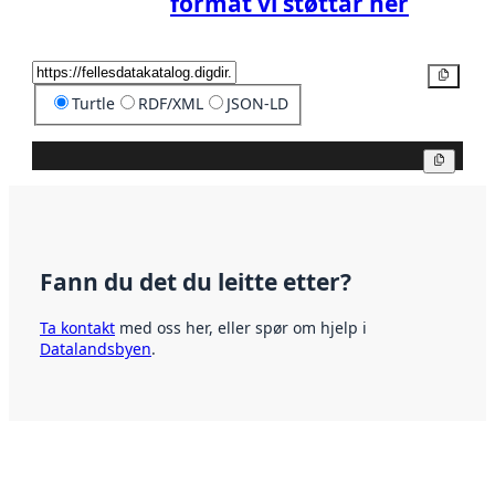
format vi støttar her
Kopier
Turtle
RDF/XML
JSON-LD
Kopier
Fann du det du leitte etter?
Ta kontakt
med oss her, eller spør om hjelp i
Datalandsbyen
.