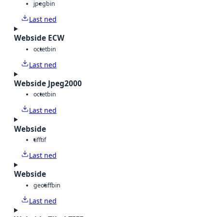
jpeg
bin
Last ned
Webside ECW
octet
bin
Last ned
Webside Jpeg2000
octet
bin
Last ned
Webside
tiff
tif
Last ned
Webside
geotiff
bin
Last ned