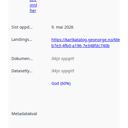
innhenting
her
Sist oppdatert
:
9. mai 2026
Landingsside
:
https://kartkatalog.geonorge.no/Metad
b7e3-4fb0-a196-7e348fdc740b
Dokumentasjon
:
Ikkje oppgitt
Datasettype
:
Ikkje oppgitt
God (60%)
Metadatakvalitet
er ein indikator
på kor godt
datasettene er
beskrive ved
Metadatakvalitet
:
hjelp av
metadata.