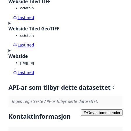
Webside Tiled TIFF
octet
bin
Last ned
Webside Tiled GeoTIFF
octet
bin
Last ned
Webside
png
png
Last ned
API-ar som tilbyr dette datasettet
0
Ingen registrerte API-ar tilbyr dette datasettet.
Gøym tomme rader
Kontaktinformasjon