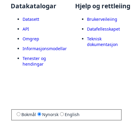
Datakatalogar
Hjelp og rettleiing
Datasett
Brukerveileiing
API
Datafellesskapet
Omgrep
Teknisk
dokumentasjon
Informasjonsmodellar
Tenester og
hendingar
Bokmål
Nynorsk
English