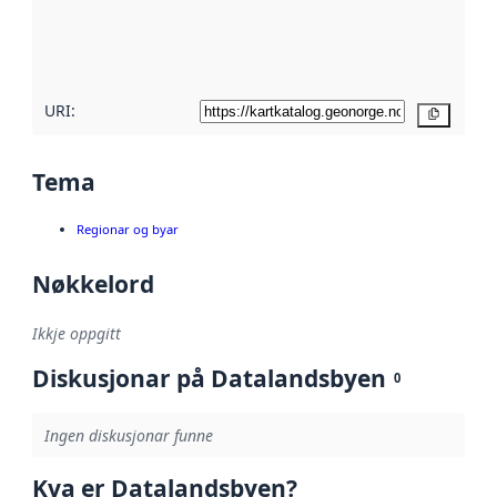
Les meir om
metadatakvalitet
her
URI:
Kopier
Tema
Regionar og byar
Nøkkelord
Ikkje oppgitt
Diskusjonar på Datalandsbyen
0
Ingen diskusjonar funne
Kva er Datalandsbyen?