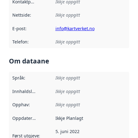
Kontaktpunkt
:
Ikkje oppgitt
Nettside
:
Ikkje oppgitt
E-post
:
info@kartverket.no
Telefon
:
Ikkje oppgitt
Om dataane
Språk
:
Ikkje oppgitt
Innhaldsleverandørar
Ikkje oppgitt
:
Opphav
:
Ikkje oppgitt
Oppdateringsfrekvens
Ikkje Planlagt
:
5. juni 2022
Først utgjeve
:
Denne datoen seier når dataa i dette datasettet 