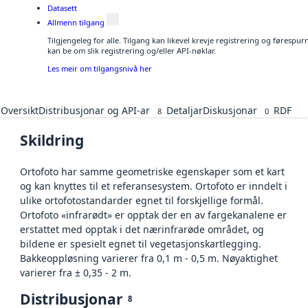
Datasett
Allmenn tilgang
Tilgjengeleg for alle. Tilgang kan likevel krevje registrering og førespu
kan be om slik registrering og/eller API-nøklar.
Les meir om tilgangsnivå her
Oversikt
Distribusjonar og API-ar
Detaljar
Diskusjonar
RDF
8
0
Skildring
Ortofoto har samme geometriske egenskaper som et kart
og kan knyttes til et referansesystem. Ortofoto er inndelt i
ulike ortofotostandarder egnet til forskjellige formål.
Ortofoto «infrarødt» er opptak der en av fargekanalene er
erstattet med opptak i det nærinfrarøde området, og
bildene er spesielt egnet til vegetasjonskartlegging.
Bakkeoppløsning varierer fra 0,1 m - 0,5 m. Nøyaktighet
varierer fra ± 0,35 - 2 m.
Distribusjonar
8