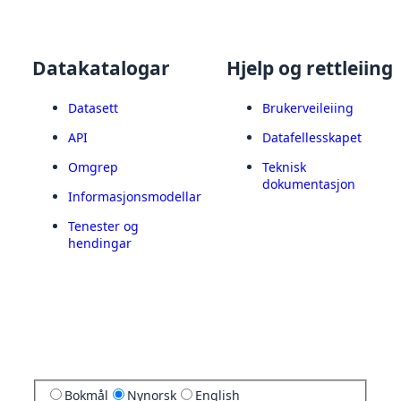
Datakatalogar
Hjelp og rettleiing
Datasett
Brukerveileiing
API
Datafellesskapet
Omgrep
Teknisk
dokumentasjon
Informasjonsmodellar
Tenester og
hendingar
Bokmål
Nynorsk
English