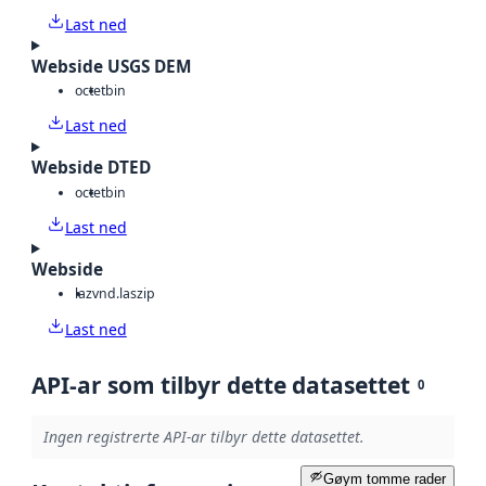
Last ned
Webside USGS DEM
octet
bin
Last ned
Webside DTED
octet
bin
Last ned
Webside
laz
vnd.laszip
Last ned
API-ar som tilbyr dette datasettet
0
Ingen registrerte API-ar tilbyr dette datasettet.
Gøym tomme rader