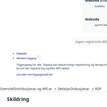
Webside DTE
bin
octet
Webside
vnd.las
laz
Ingen registrerte API
Datasett
Allmenn tilgang
Tilgjengeleg for alle. Tilgang kan likevel krevje registrering og førespu
be om slik registrering og/eller API-nøklar.
Les meir om tilgangsnivå her
Oversikt
Distribusjonar og API-ar
Detaljar
Diskusjonar
RDF
5
0
Skildring