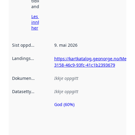
tidlegare
andre stader.
Les meir om
innhenting
her
Sist oppdatert
:
9. mai 2026
Landingsside
:
https://kartkatalog.geonorge.no/Metad
3158-46c9-93fc-41c1b2393679
Dokumentasjon
:
Ikkje oppgitt
Datasettype
:
Ikkje oppgitt
God (60%)
Metadatakvalitet
er ein indikator
på kor godt
datasettene er
beskrive ved