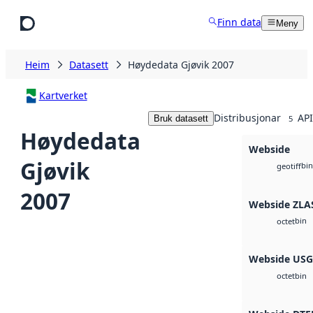
Hopp til hovudinnhald
Finn data
Meny
Heim
Datasett
Høydedata Gjøvik 2007
Kartverket
Distribusjonar
API
Bruk datasett
5
Høydedata
Webside
Gjøvik
bin
geotiff
2007
Webside ZLA
bin
octet
Webside US
bin
octet