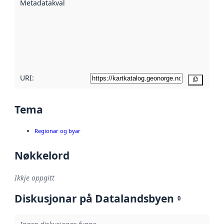
Metadatakvalitet
:
hjelp av
metadata.
Les meir om
metadatakvalitet
her
URI:
Kopier
Tema
Regionar og byar
Nøkkelord
Ikkje oppgitt
Diskusjonar på Datalandsbyen
0