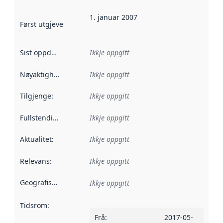
1. januar 2007
Først utgjeve
:
Denne datoen seier når dataa i dette datasettet 
Sist oppdatert
:
Ikkje oppgitt
Nøyaktigheit
:
Ikkje oppgitt
Tilgjenge
:
Ikkje oppgitt
Fullstendigheit
:
Ikkje oppgitt
Aktualitet
:
Ikkje oppgitt
Relevans
:
Ikkje oppgitt
Geografisk område
:
Ikkje oppgitt
Tidsrom
:
Frå
:
2017-05-