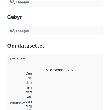
Ikkje oppgitt
Gebyr
Ikkje oppgitt
Om datasettet
Utgjevar
:
19. desember 2023
Denne datoen
viser når
datasettet vart
henta inn av
data.norge.no.
Det kan ha
vore
Publisert
:
tilgjengeleg