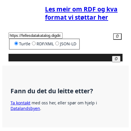
Les meir om RDF og kva
format vi støttar her
Kopier
Turtle
RDF/XML
JSON-LD
Kopier
Fann du det du leitte etter?
Ta kontakt
med oss her, eller spør om hjelp i
Datalandsbyen
.