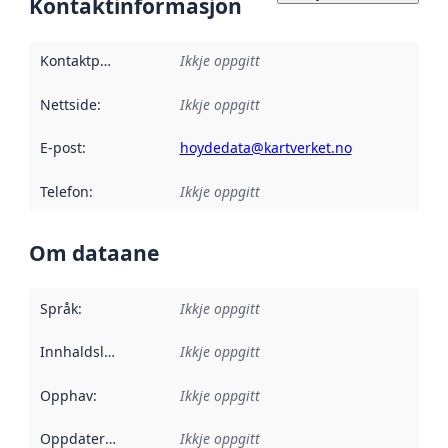
Kontaktinformasjon
Kontaktpunkt
:
Ikkje oppgitt
Nettside
:
Ikkje oppgitt
E-post
:
hoydedata@kartverket.no
Telefon
:
Ikkje oppgitt
Om dataane
Språk
:
Ikkje oppgitt
Innhaldsleverandørar
Ikkje oppgitt
:
Opphav
:
Ikkje oppgitt
Oppdateringsfrekvens
Ikkje oppgitt
: