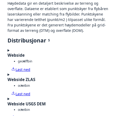
Høydedata gir en detaljert beskrivelse av terreng og
overflate. Dataene er etablert som punktskyer fra flybåren
laserskanning eller matching fra flybilder. Punktskyene
har varierende tetthet (punkt/m2 ) tilpasset ulike formål.
Fra punktskyene er det generert høydemodeller på grid-
format av terreng (DTM) og overflate (DOM).
Distribusjonar
5
Webside
geotiff
bin
Last ned
Webside ZLAS
octet
bin
Last ned
Webside USGS DEM
octet
bin