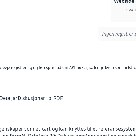
Webside
geoti
Ingen registrerte
l krevje registrering og førespurnad om API-nøklar, så lenge kven som helst ka
Detaljar
Diskusjonar
RDF
0
skaper som et kart og kan knyttes til et referansesystem. 
ellige formål. Ortofoto 20: Dekker områder som i hovedsak b