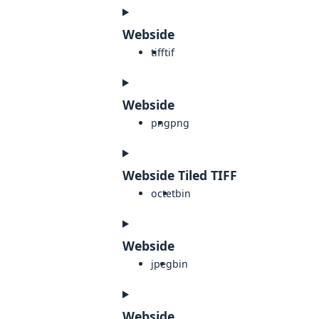
Webside
tiff
tif
Webside
png
png
Webside Tiled TIFF
octet
bin
Webside
jpeg
bin
Webside