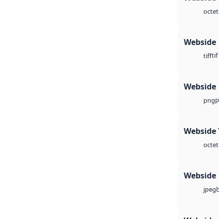
octet
Webside
tif
tiff
Webside
p
png
Webside 
octet
Webside
jpeg