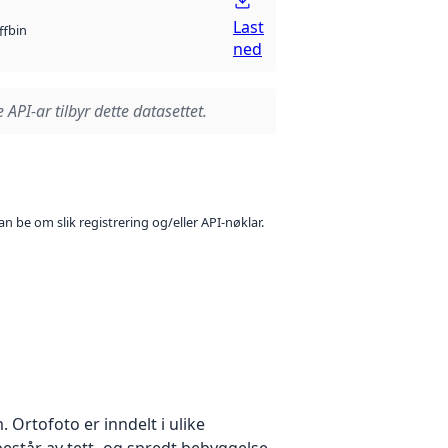
Last
bin
ff
ned
 API-ar tilbyr dette datasettet.
n be om slik registrering og/eller API-nøklar.
Ortofoto er inndelt i ulike
estår av tett- og spredt bebyggelse