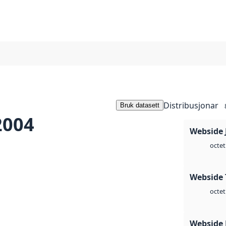
Distribusjonar
Bruk datasett
2004
Webside 
octet
Webside 
octet
Webside