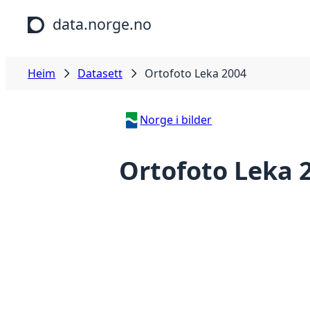
Hopp til hovudinnhald
data.norge.no
Heim
Datasett
Ortofoto Leka 2004
Norge i bilder
Ortofoto Leka 