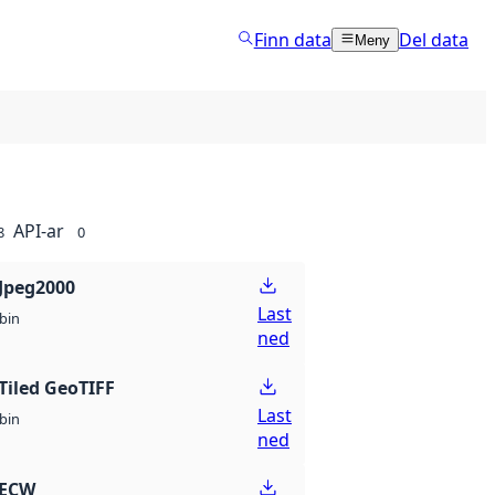
Finn data
Del data
Meny
API-ar
8
0
Jpeg2000
Last
bin
ned
Tiled GeoTIFF
Last
bin
ned
 ECW