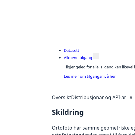
Datasett
Allmenn tilgang
Tilgjengeleg for alle. Tilgang kan likeve
Les meir om tilgangsnivå her
Oversikt
Distribusjonar og API-ar
8
Skildring
Ortofoto har samme geometriske egen
ortofotostandarder egnet til forskj