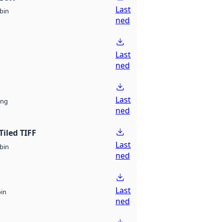
Last
bin
ned
Last
ned
Last
ng
ned
Tiled TIFF
Last
bin
ned
Last
bin
ned