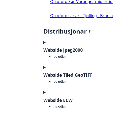
Ortofoto Sør-Varanger midlertid
Ortofoto Larvik - Tjølling - Brunl
Distribusjonar
8
Webside Jpeg2000
octet
bin
Webside Tiled GeoTIFF
octet
bin
Webside ECW
octet
bin