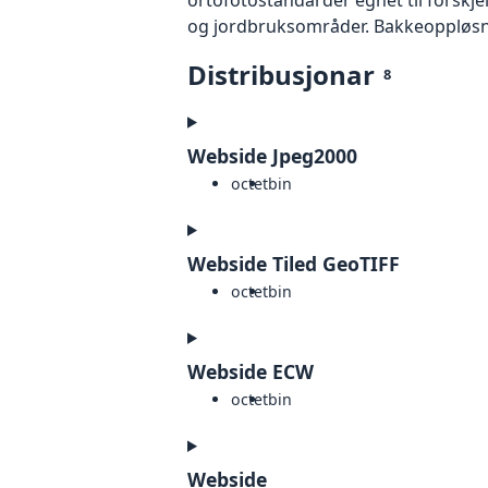
og jordbruksområder. Bakkeoppløsnin
Distribusjonar
8
Webside Jpeg2000
octet
bin
Webside Tiled GeoTIFF
octet
bin
Webside ECW
octet
bin
Webside