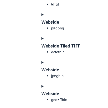
tiff
tif
Webside
png
png
Webside Tiled TIFF
octet
bin
Webside
jpeg
bin
Webside
geotiff
bin