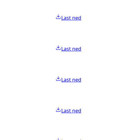
Last ned
Last ned
Last ned
Last ned