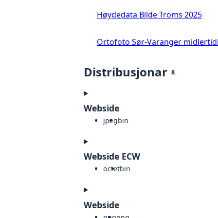
Høydedata Bilde Troms 2025
Ortofoto Sør-Varanger midlertid
Distribusjonar
8
Webside
jpeg
bin
Webside ECW
octet
bin
Webside
png
png