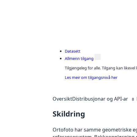
Datasett
Allmenn tilgang
Tilgjengeleg for alle. Tilgang kan likeve
Les meir om tilgangsnivå her
Oversikt
Distribusjonar og API-ar
8
Skildring
Ortofoto har samme geometriske egen
referansesystem. Bakkeoppløsning på