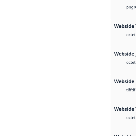
p
png
Webside 
octet
Webside 
octet
Webside
tif
tiff
Webside 
octet