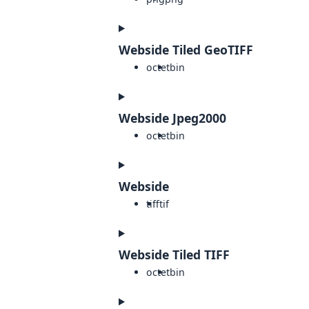
Webside Tiled GeoTIFF
octet
bin
Webside Jpeg2000
octet
bin
Webside
tiff
tif
Webside Tiled TIFF
octet
bin