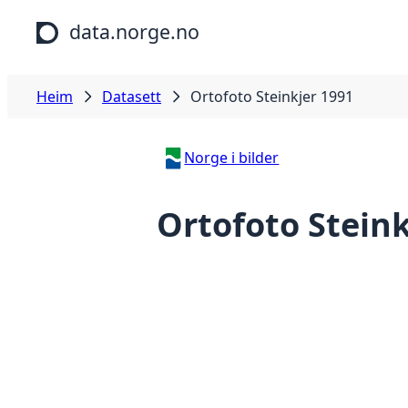
Hopp til hovudinnhald
data.norge.no
Heim
Datasett
Ortofoto Steinkjer 1991
Norge i bilder
Ortofoto Steink