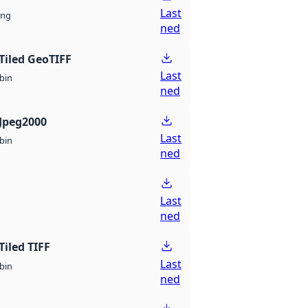
Last
ng
ned
Tiled GeoTIFF
Last
bin
ned
Jpeg2000
Last
bin
ned
Last
ned
Tiled TIFF
Last
bin
ned