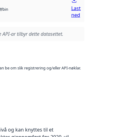
Last
bin
ff
ned
 API-ar tilbyr dette datasettet.
n be om slik registrering og/eller API-nøklar.
å og kan knyttes til et
kter gjennomført før 2020, vil