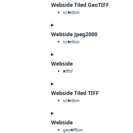
Webside Tiled GeoTIFF
octet
bin
Webside Jpeg2000
octet
bin
Webside
tiff
tif
Webside Tiled TIFF
octet
bin
Webside
geotiff
bin