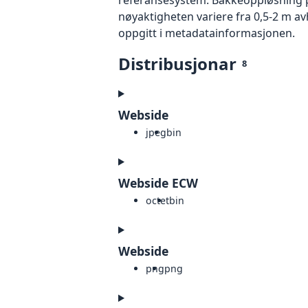
nøyaktigheten variere fra 0,5-2 m a
oppgitt i metadatainformasjonen.
Distribusjonar
8
Webside
jpeg
bin
Webside ECW
octet
bin
Webside
png
png