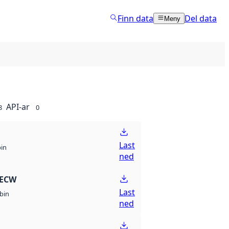
Finn data
Del data
Meny
API-ar
8
0
Last
bin
ned
 ECW
Last
bin
ned