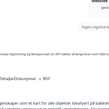
Webside
geoti
Ingen registrerte
l krevje registrering og førespurnad om API-nøklar, så lenge kven som helst ka
Detaljar
Diskusjonar
RDF
0
skaper som et kart for alle objekter lokalisert på bakkeniv
 ortofoto varierer og er oppgitt i metadataene. For prosje