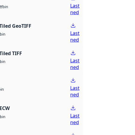
Last
bin
ff
ned
Tiled GeoTIFF
Last
bin
ned
Tiled TIFF
Last
bin
ned
Last
bin
ned
 ECW
Last
bin
ned