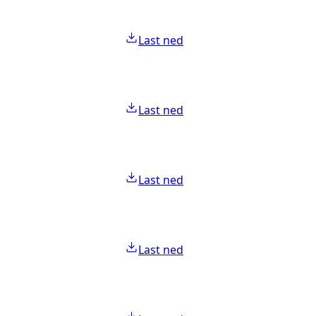
Last ned
Last ned
Last ned
Last ned