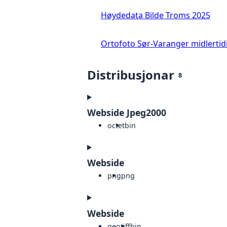
Høydedata Bilde Troms 2025
Ortofoto Sør-Varanger midlertid
Distribusjonar
8
Webside Jpeg2000
octet
bin
Webside
png
png
Webside
geotiff
bin