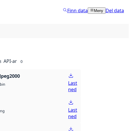
Finn data
Del data
Meny
API-ar
8
0
Jpeg2000
Last
bin
ned
Last
ng
ned