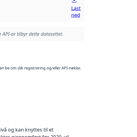
Last
ned
 API-ar tilbyr dette datasettet.
n be om slik registrering og/eller API-nøklar.
å og kan knyttes til et
kter gjennomført før 2020, vil