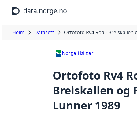
Hopp til hovudinnhald
data.norge.no
Heim
Datasett
Ortofoto Rv4 Roa - Breiskallen 
Norge i bilder
Ortofoto Rv4 Ro
Breiskallen og 
Lunner 1989