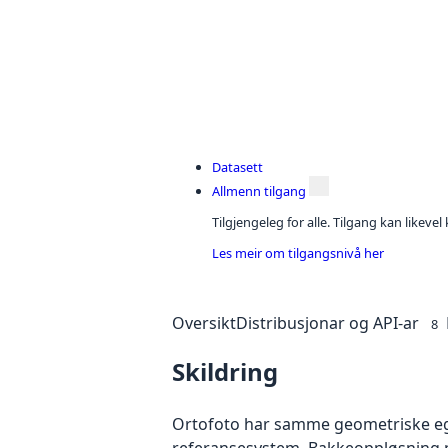
Datasett
Allmenn tilgang
Tilgjengeleg for alle. Tilgang kan likeve
Les meir om tilgangsnivå her
Oversikt
Distribusjonar og API-ar
8
Skildring
Ortofoto har samme geometriske egen
referansesystem. Bakkeoppløsning på