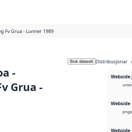
og Fv Grua - Lunner 1989
Distribusjonar
Bruk datasett
a -
Webside 
Fv Grua -
octet
Webside
p
png
Webside