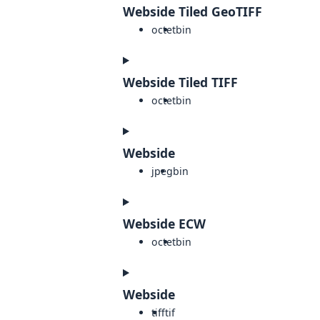
Webside Tiled GeoTIFF
octet
bin
Webside Tiled TIFF
octet
bin
Webside
jpeg
bin
Webside ECW
octet
bin
Webside
tiff
tif