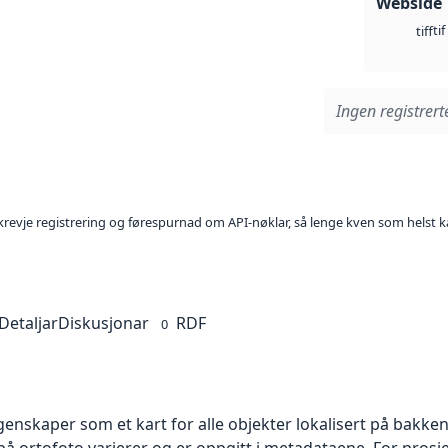
Webside
tif
tiff
Ingen registrerte
l krevje registrering og førespurnad om API-nøklar, så lenge kven som helst ka
Detaljar
Diskusjonar
RDF
0
skaper som et kart for alle objekter lokalisert på bakkeniv
 ortofoto varierer og er oppgitt i metadataene. For prosje