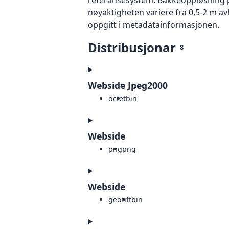
nøyaktigheten variere fra 0,5-2 m a
oppgitt i metadatainformasjonen.
Distribusjonar
8
Webside Jpeg2000
octet
bin
Webside
png
png
Webside
geotiff
bin