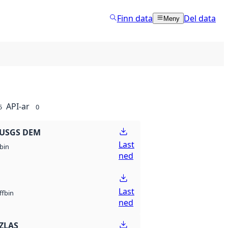
Finn data
Del data
Meny
API-ar
5
0
 USGS DEM
Last
bin
ned
Last
bin
ff
ned
ZLAS