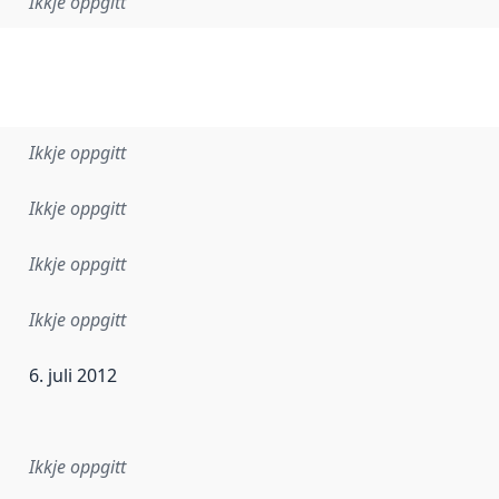
Ikkje oppgitt
Ikkje oppgitt
Ikkje oppgitt
Ikkje oppgitt
Ikkje oppgitt
6. juli 2012
r dataa i dette datasettet først blei utgitt. Det kan ha skje
Ikkje oppgitt