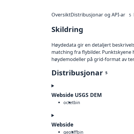
Oversikt
Distribusjonar og API-ar
5
Skildring
Høydedata gir en detaljert beskrivel
matching fra flybilder. Punktskyene 
høydemodeller på grid-format av te
Distribusjonar
5
Webside USGS DEM
octet
bin
Webside
geotiff
bin