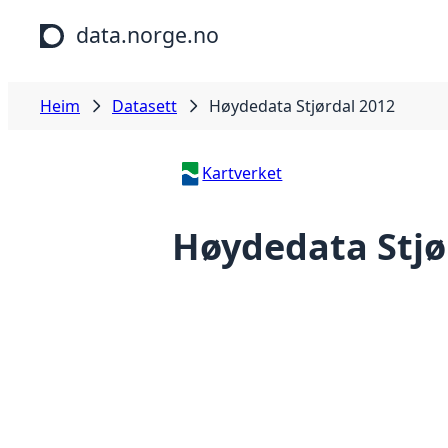
Hopp til hovudinnhald
data.norge.no
Heim
Datasett
Høydedata Stjørdal 2012
Kartverket
Høydedata Stjø