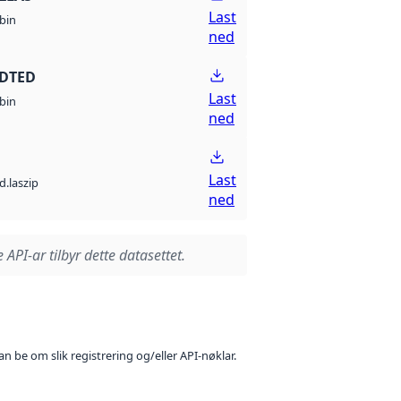
Last
bin
ned
 DTED
Last
bin
ned
Last
d.laszip
ned
 API-ar tilbyr dette datasettet.
n be om slik registrering og/eller API-nøklar.