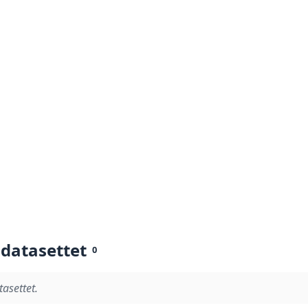
 datasettet
0
tasettet.