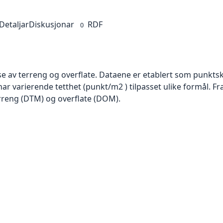
Detaljar
Diskusjonar
RDF
0
se av terreng og overflate. Dataene er etablert som punktsk
har varierende tetthet (punkt/m2 ) tilpasset ulike formål. F
rreng (DTM) og overflate (DOM).