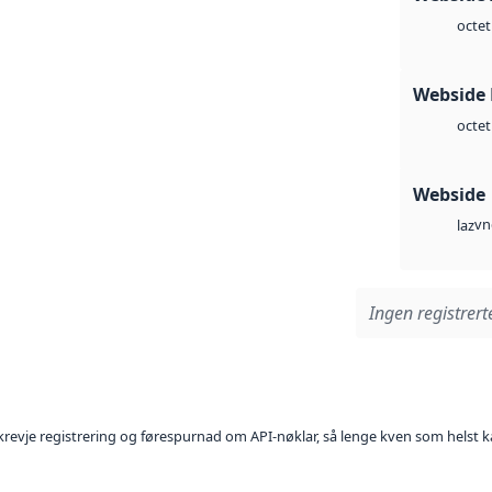
octet
Webside
octet
Webside
vn
laz
Ingen registrerte
l krevje registrering og førespurnad om API-nøklar, så lenge kven som helst ka