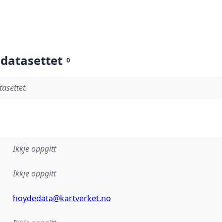
 datasettet
0
tasettet.
Ikkje oppgitt
Ikkje oppgitt
hoydedata@kartverket.no