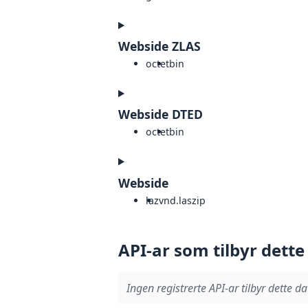
Webside ZLAS
octet
bin
Webside DTED
octet
bin
Webside
laz
vnd.laszip
API-ar som tilbyr dette
Ingen registrerte API-ar tilbyr dette da