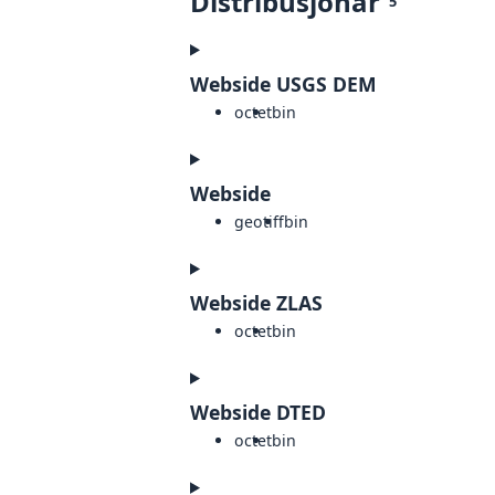
Distribusjonar
5
Webside USGS DEM
octet
bin
Webside
geotiff
bin
Webside ZLAS
octet
bin
Webside DTED
octet
bin