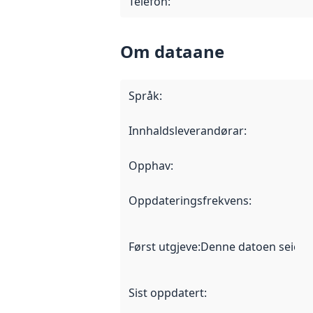
Telefon
:
Om dataane
Språk
:
Innhaldsleverandørar
:
Opphav
:
Oppdateringsfrekvens
:
Først utgjeve
:
Denne datoen seier nå
Sist oppdatert
: