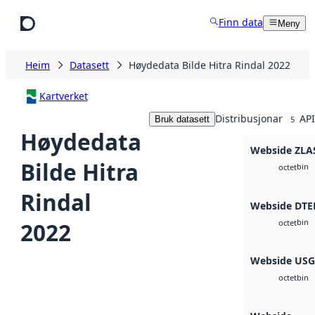
Hopp til hovudinnhald
Finn data
Meny
Heim
Datasett
Høydedata Bilde Hitra Rindal 2022
Kartverket
Distribusjonar
API
Bruk datasett
5
Høydedata
Webside ZLA
Bilde Hitra
bin
octet
Rindal
Webside DTE
bin
2022
octet
Webside US
bin
octet