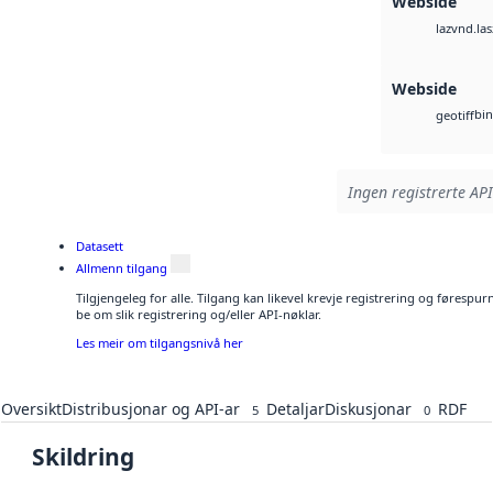
Webside
vnd.las
laz
Webside
bin
geotiff
Ingen registrerte API
Datasett
Allmenn tilgang
Tilgjengeleg for alle. Tilgang kan likevel krevje registrering og førespu
be om slik registrering og/eller API-nøklar.
Les meir om tilgangsnivå her
Oversikt
Distribusjonar og API-ar
Detaljar
Diskusjonar
RDF
5
0
Skildring