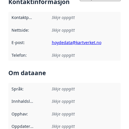
Kontaktinformasjon
Kontaktpunkt
:
Ikkje oppgitt
Nettside
:
Ikkje oppgitt
E-post
:
hoydedata@kartverket.no
Telefon
:
Ikkje oppgitt
Om dataane
Språk
:
Ikkje oppgitt
Innhaldsleverandørar
Ikkje oppgitt
:
Opphav
:
Ikkje oppgitt
Oppdateringsfrekvens
Ikkje oppgitt
: