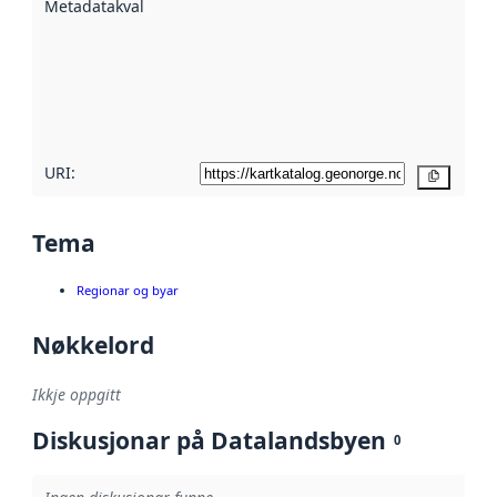
Metadatakvalitet
:
hjelp av
metadata.
Les meir om
metadatakvalitet
her
URI:
Kopier
Tema
Regionar og byar
Nøkkelord
Ikkje oppgitt
Diskusjonar på Datalandsbyen
0