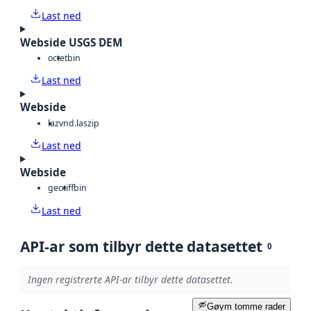
Last ned
Webside USGS DEM
octet
bin
Last ned
Webside
laz
vnd.laszip
Last ned
Webside
geotiff
bin
Last ned
API-ar som tilbyr dette datasettet
0
Ingen registrerte API-ar tilbyr dette datasettet.
Gøym tomme rader