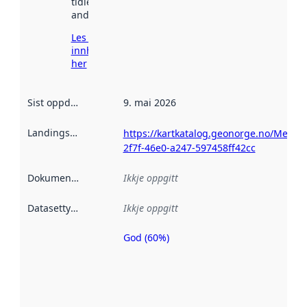
tidlegare
andre stader.
Les meir om
innhenting
her
Sist oppdatert
:
9. mai 2026
Landingsside
:
https://kartkatalog.geonorge.no/Metad
2f7f-46e0-a247-597458ff42cc
Dokumentasjon
:
Ikkje oppgitt
Datasettype
:
Ikkje oppgitt
God (60%)
Metadatakvalitet
er ein indikator
på kor godt
datasettene er
beskrive ved