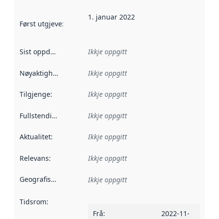
1. januar 2022
Først utgjeve
:
Denne datoen seier når dataa i dette datasettet 
Sist oppdatert
:
Ikkje oppgitt
Nøyaktigheit
:
Ikkje oppgitt
Tilgjenge
:
Ikkje oppgitt
Fullstendigheit
:
Ikkje oppgitt
Aktualitet
:
Ikkje oppgitt
Relevans
:
Ikkje oppgitt
Geografisk område
:
Ikkje oppgitt
Tidsrom
:
Frå
:
2022-11-