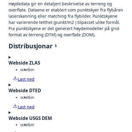
Høydedata gir en detaljert beskrivelse av terreng og
overflate. Dataene er etablert som punktskyer fra flybåren
laserskanning eller matching fra flybilder. Punktskyene
har varierende tetthet (punkt/m2 ) tilpasset ulike formål.
Fra punktskyene er det generert høydemodeller på grid-
format av terreng (DTM) og overflate (DOM).
Distribusjonar
5
Webside ZLAS
octet
bin
Last ned
Webside DTED
octet
bin
Last ned
Webside USGS DEM
octet
bin