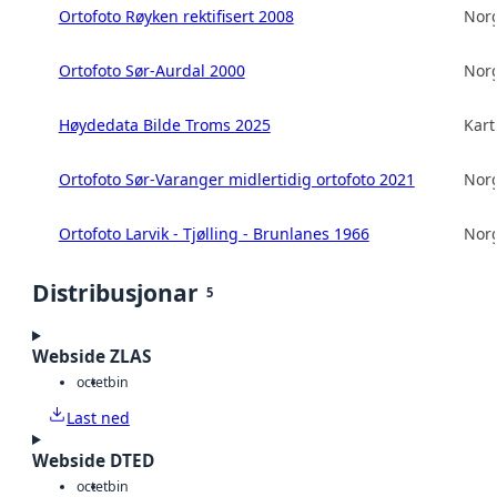
Ortofoto Røyken rektifisert 2008
Norg
Ortofoto Sør-Aurdal 2000
Norg
Høydedata Bilde Troms 2025
Kart
Ortofoto Sør-Varanger midlertidig ortofoto 2021
Norg
Ortofoto Larvik - Tjølling - Brunlanes 1966
Norg
Distribusjonar
5
Webside ZLAS
octet
bin
Last ned
Webside DTED
octet
bin