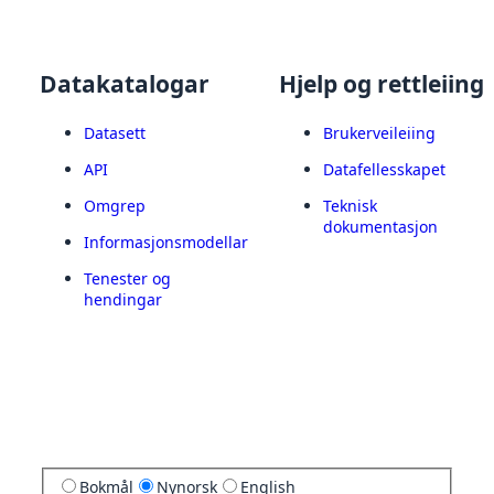
Datakatalogar
Hjelp og rettleiing
Datasett
Brukerveileiing
API
Datafellesskapet
Omgrep
Teknisk
dokumentasjon
Informasjonsmodellar
Tenester og
hendingar
Bokmål
Nynorsk
English