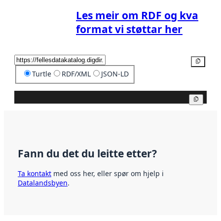
Les meir om RDF og kva
format vi støttar her
Kopier
Turtle
RDF/XML
JSON-LD
Kopier
Fann du det du leitte etter?
Ta kontakt
med oss her, eller spør om hjelp i
Datalandsbyen
.