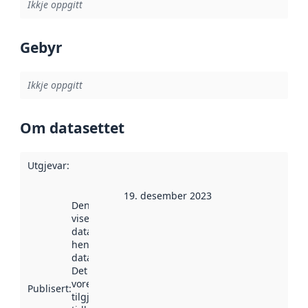
Ikkje oppgitt
Gebyr
Ikkje oppgitt
Om datasettet
Utgjevar
:
19. desember 2023
Denne datoen
viser når
datasettet vart
henta inn av
data.norge.no.
Det kan ha
vore
Publisert
:
tilgjengeleg