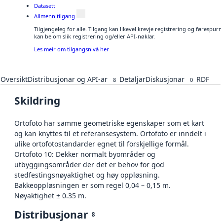
Datasett
Allmenn tilgang
Tilgjengeleg for alle. Tilgang kan likevel krevje registrering og førespu
kan be om slik registrering og/eller API-nøklar.
Les meir om tilgangsnivå her
Oversikt
Distribusjonar og API-ar
Detaljar
Diskusjonar
RDF
8
0
Skildring
Ortofoto har samme geometriske egenskaper som et kart
og kan knyttes til et referansesystem. Ortofoto er inndelt i
ulike ortofotostandarder egnet til forskjellige formål.
Ortofoto 10: Dekker normalt byområder og
utbyggingsområder der det er behov for god
stedfestingsnøyaktighet og høy oppløsning.
Bakkeoppløsningen er som regel 0,04 – 0,15 m.
Nøyaktighet ± 0.35 m.
Distribusjonar
8