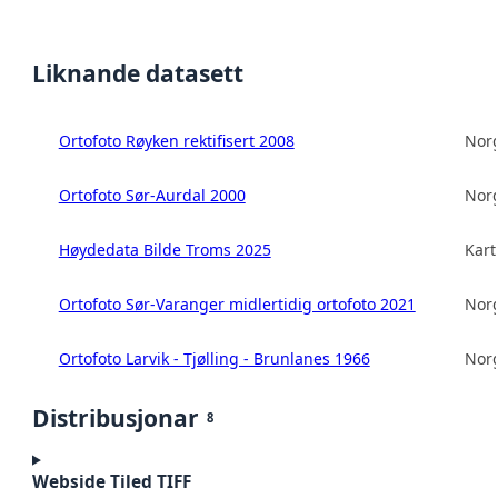
Liknande datasett
Ortofoto Røyken rektifisert 2008
Norg
Ortofoto Sør-Aurdal 2000
Norg
Høydedata Bilde Troms 2025
Kart
Ortofoto Sør-Varanger midlertidig ortofoto 2021
Norg
Ortofoto Larvik - Tjølling - Brunlanes 1966
Norg
Distribusjonar
8
Webside Tiled TIFF