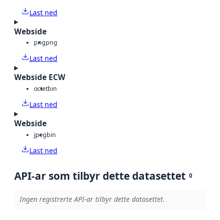
Last ned
Webside
png
png
Last ned
Webside ECW
octet
bin
Last ned
Webside
jpeg
bin
Last ned
API-ar som tilbyr dette datasettet
0
Ingen registrerte API-ar tilbyr dette datasettet.