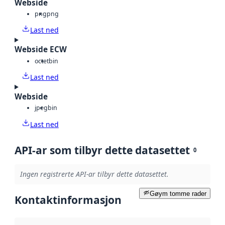
Webside
png
png
Last ned
Webside ECW
octet
bin
Last ned
Webside
jpeg
bin
Last ned
API-ar som tilbyr dette datasettet
0
Ingen registrerte API-ar tilbyr dette datasettet.
Gøym tomme rader
Kontaktinformasjon