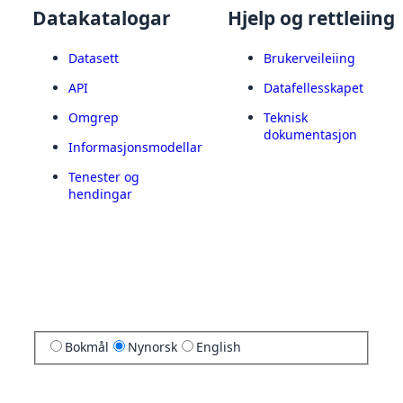
Datakatalogar
Hjelp og rettleiing
Datasett
Brukerveileiing
API
Datafellesskapet
Omgrep
Teknisk
dokumentasjon
Informasjonsmodellar
Tenester og
hendingar
Bokmål
Nynorsk
English