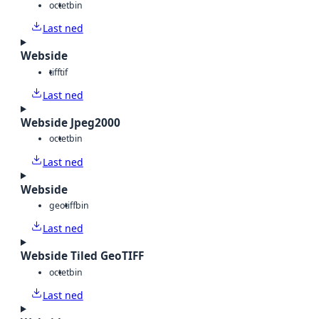
octet
bin
Last ned
Webside
tiff
tif
Last ned
Webside Jpeg2000
octet
bin
Last ned
Webside
geotiff
bin
Last ned
Webside Tiled GeoTIFF
octet
bin
Last ned