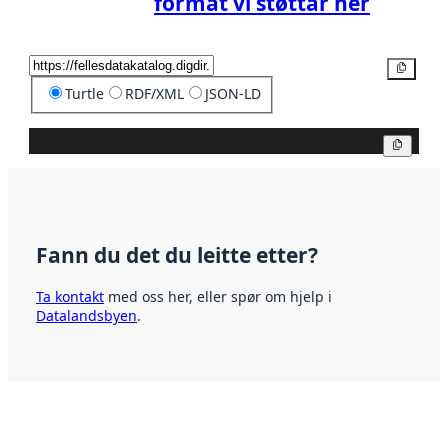
format vi støttar her
Kopier
Turtle
RDF/XML
JSON-LD
Kopier
Fann du det du leitte etter?
Ta kontakt
med oss her, eller spør om hjelp i
Datalandsbyen
.