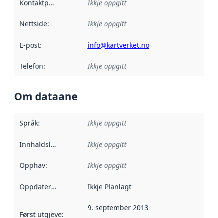
Kontaktpunkt
:
Ikkje oppgitt
Nettside
:
Ikkje oppgitt
E-post
:
info@kartverket.no
Telefon
:
Ikkje oppgitt
Om dataane
Språk
:
Ikkje oppgitt
Innhaldsleverandørar
Ikkje oppgitt
:
Opphav
:
Ikkje oppgitt
Oppdateringsfrekvens
Ikkje Planlagt
:
9. september 2013
Først utgjeve
:
Denne datoen seier når dataa i dette datasettet 