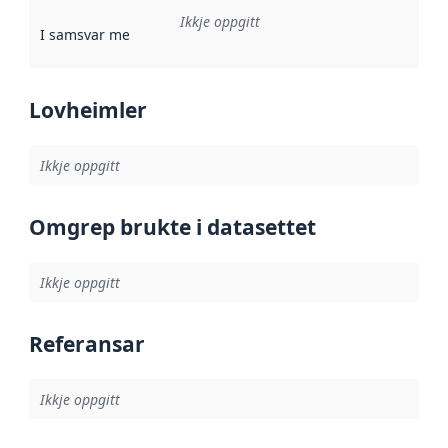
Ikkje oppgitt
I samsvar med
:
Referanse til ei implementeringsregel eller an
Lovheimler
Ikkje oppgitt
Omgrep brukte i datasettet
Ikkje oppgitt
Referansar
Ikkje oppgitt