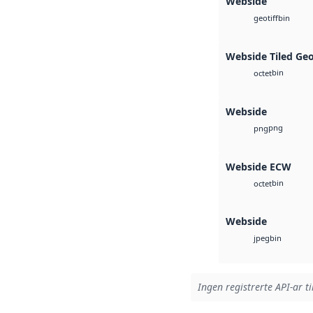
Webside
bin
geotiff
Webside Tiled Ge
bin
octet
Webside
png
png
Webside ECW
bin
octet
Webside
bin
jpeg
Ingen registrerte API-ar ti