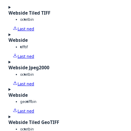
Webside Tiled TIFF
octet
bin
Last ned
Webside
tiff
tif
Last ned
Webside Jpeg2000
octet
bin
Last ned
Webside
geotiff
bin
Last ned
Webside Tiled GeoTIFF
octet
bin