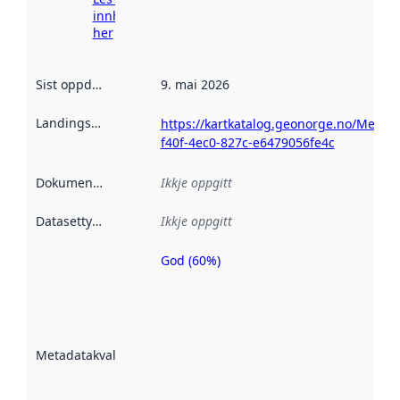
innhenting
her
Sist oppdatert
:
9. mai 2026
Landingsside
:
https://kartkatalog.geonorge.no/Metad
f40f-4ec0-827c-e6479056fe4c
Dokumentasjon
:
Ikkje oppgitt
Datasettype
:
Ikkje oppgitt
God (60%)
Metadatakvalitet
er ein indikator
på kor godt
datasettene er
beskrive ved
Metadatakvalitet
:
hjelp av
metadata.