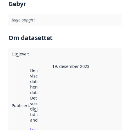
Gebyr
Ikkje oppgitt
Om datasettet
Utgjevar
:
19. desember 2023
Denne datoen
viser når
datasettet vart
henta inn av
data.norge.no.
Det kan ha
vore
Publisert
:
tilgjengeleg
tidlegare
andre stader.
Les meir om