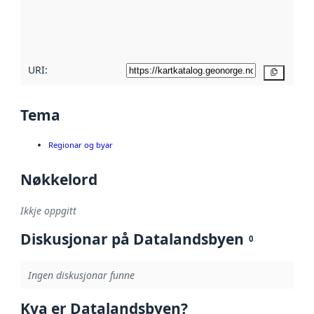
Les meir om
metadatakvalitet
her
URI:
Kopier
Tema
Regionar og byar
Nøkkelord
Ikkje oppgitt
Diskusjonar på Datalandsbyen
0
Ingen diskusjonar funne
Kva er Datalandsbyen?