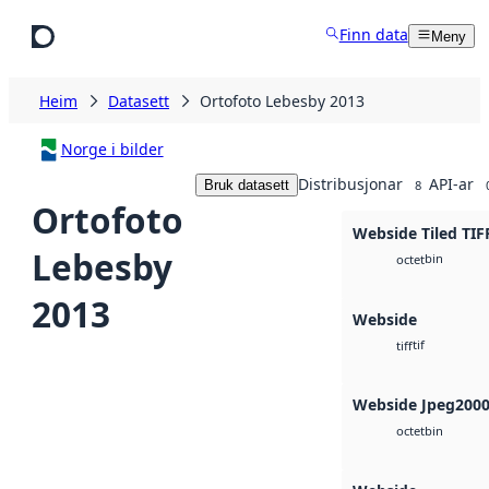
Hopp til hovudinnhald
Finn data
Meny
Heim
Datasett
Ortofoto Lebesby 2013
Norge i bilder
Distribusjonar
API-ar
Bruk datasett
8
Ortofoto
Webside Tiled TIF
Lebesby
bin
octet
2013
Webside
tif
tiff
Webside Jpeg200
bin
octet