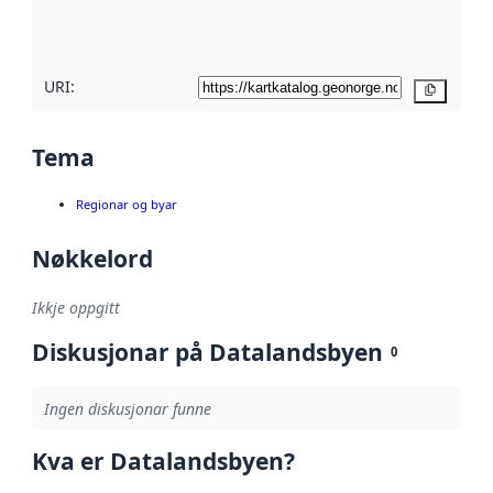
metadatakvalitet
her
URI:
Kopier
Tema
Regionar og byar
Nøkkelord
Ikkje oppgitt
Diskusjonar på Datalandsbyen
0
Ingen diskusjonar funne
Kva er Datalandsbyen?