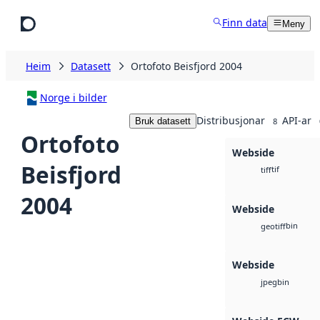
Hopp til hovudinnhald
Finn data
Meny
Heim
Datasett
Ortofoto Beisfjord 2004
Norge i bilder
Distribusjonar
API-ar
Bruk datasett
8
Ortofoto
Webside
Beisfjord
tif
tiff
2004
Webside
bin
geotiff
Webside
bin
jpeg