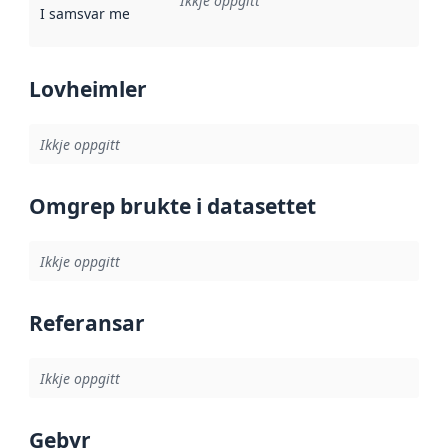
Ikkje oppgitt
I samsvar med
:
Referanse til ei implementeringsregel eller an
Lovheimler
Ikkje oppgitt
Omgrep brukte i datasettet
Ikkje oppgitt
Referansar
Ikkje oppgitt
Gebyr