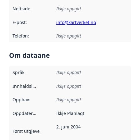
Nettside
:
Ikkje oppgitt
E-post
:
info@kartverket.no
Telefon
:
Ikkje oppgitt
Om dataane
Språk
:
Ikkje oppgitt
Innhaldsleverandørar
Ikkje oppgitt
:
Opphav
:
Ikkje oppgitt
Oppdateringsfrekvens
Ikkje Planlagt
:
2. juni 2004
Først utgjeve
:
Denne datoen seier når dataa i dette datasettet 