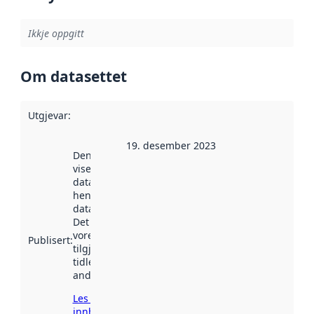
Ikkje oppgitt
Om datasettet
Utgjevar
:
19. desember 2023
Denne datoen
viser når
datasettet vart
henta inn av
data.norge.no.
Det kan ha
vore
Publisert
:
tilgjengeleg
tidlegare
andre stader.
Les meir om
innhenting