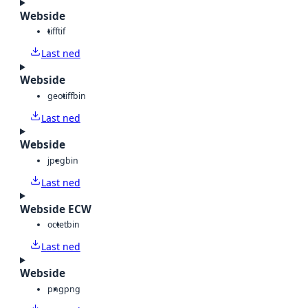
Webside
tiff
tif
Last ned
Webside
geotiff
bin
Last ned
Webside
jpeg
bin
Last ned
Webside ECW
octet
bin
Last ned
Webside
png
png