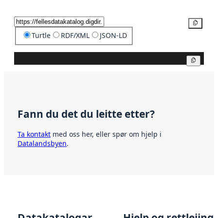
Kopier
Turtle
RDF/XML
JSON-LD
Kopier
Fann du det du leitte etter?
Ta kontakt
med oss her, eller spør om hjelp i
Datalandsbyen
.
Datakatalogar
Hjelp og rettleiing