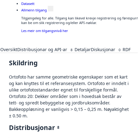
Datasett
Allmenn tilgang
Tilgjengeleg for alle. Tilgang kan likevel krevje registrering og førespu
kan be om slik registrering og/eller API-nøklar.
Les meir om tilgangsnivå her
Oversikt
Distribusjonar og API-ar
Detaljar
Diskusjonar
RDF
8
0
Skildring
Ortofoto har samme geometriske egenskaper som et kart
og kan knyttes til et referansesystem. Ortofoto er inndelt i
ulike ortofotostandarder egnet til forskjellige formål.
Ortofoto 20: Dekker områder som i hovedsak består av
tett- og spredt bebyggelse og jordbruksområder.
Bakkeoppløsning er vanligvis > 0,15 – 0,25 m. Nøyaktighet
± 0.50 m.
Distribusjonar
8