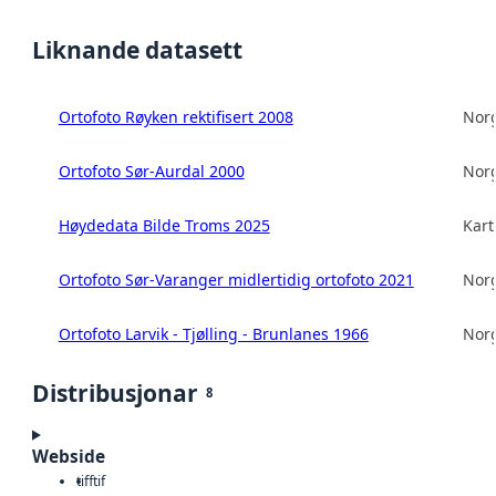
Liknande datasett
Ortofoto Røyken rektifisert 2008
Norg
Ortofoto Sør-Aurdal 2000
Norg
Høydedata Bilde Troms 2025
Kart
Ortofoto Sør-Varanger midlertidig ortofoto 2021
Norg
Ortofoto Larvik - Tjølling - Brunlanes 1966
Norg
Distribusjonar
8
Webside
tiff
tif