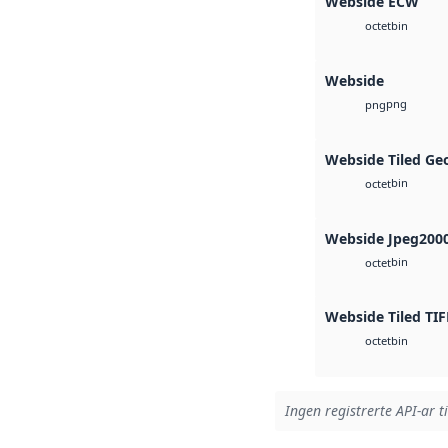
Webside ECW
bin
octet
Webside
png
png
Webside Tiled Ge
bin
octet
Webside Jpeg200
bin
octet
Webside Tiled TIF
bin
octet
Ingen registrerte API-ar t