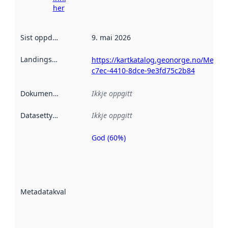
her
Sist oppdatert
:
9. mai 2026
Landingsside
:
https://kartkatalog.geonorge.no/Metad
c7ec-4410-8dce-9e3fd75c2b84
Dokumentasjon
:
Ikkje oppgitt
Datasettype
:
Ikkje oppgitt
God (60%)
Metadatakvalitet
er ein indikator
på kor godt
datasettene er
beskrive ved
Metadatakvalitet
:
hjelp av
metadata.
Les meir om