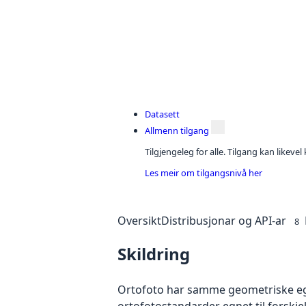
Datasett
Allmenn tilgang
Tilgjengeleg for alle. Tilgang kan likeve
Les meir om tilgangsnivå her
Oversikt
Distribusjonar og API-ar
8
Skildring
Ortofoto har samme geometriske egen
ortofotostandarder egnet til forskj