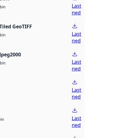
Last
bin
ned
Tiled GeoTIFF
Last
bin
ned
Jpeg2000
Last
bin
ned
Last
ned
Last
bin
ned