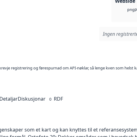
Webside
p
png
Ingen registrerte
l krevje registrering og førespurnad om API-nøklar, så lenge kven som helst ka
Detaljar
Diskusjonar
RDF
0
skaper som et kart og kan knyttes til et referansesystem. 
ellige formål. Ortofoto 20: Dekker områder som i hovedsak b