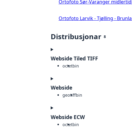
Ortofoto Sør-Varanger midlertid
Ortofoto Larvik - Tjølling - Brunl
Distribusjonar
8
Webside Tiled TIFF
octet
bin
Webside
geotiff
bin
Webside ECW
octet
bin