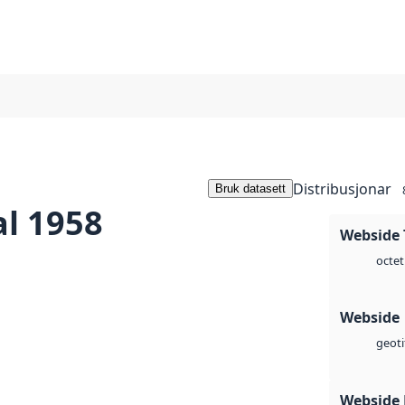
Distribusjonar
Bruk datasett
l 1958
Webside 
octet
Webside
geoti
Webside