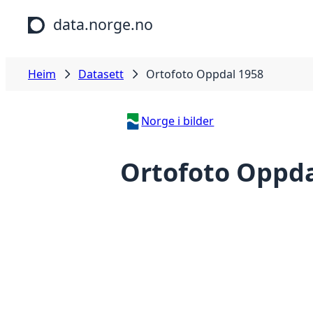
Hopp til hovudinnhald
data.norge.no
Heim
Datasett
Ortofoto Oppdal 1958
Norge i bilder
Ortofoto Oppda