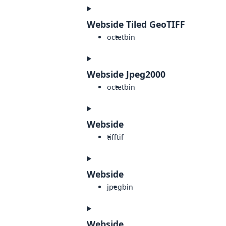
Webside Tiled GeoTIFF
octet
bin
Webside Jpeg2000
octet
bin
Webside
tiff
tif
Webside
jpeg
bin
Webside