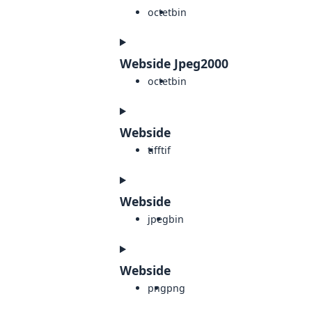
octet
bin
Webside Jpeg2000
octet
bin
Webside
tiff
tif
Webside
jpeg
bin
Webside
png
png