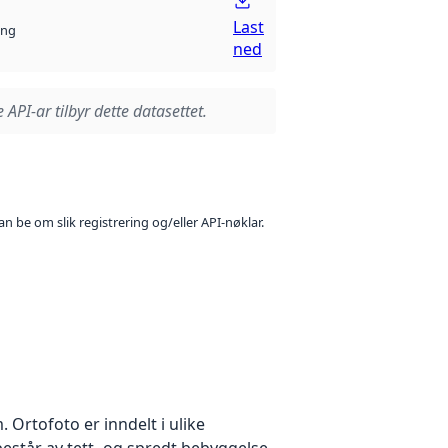
Last
ng
ned
 API-ar tilbyr dette datasettet.
n be om slik registrering og/eller API-nøklar.
Ortofoto er inndelt i ulike
estår av tett- og spredt bebyggelse