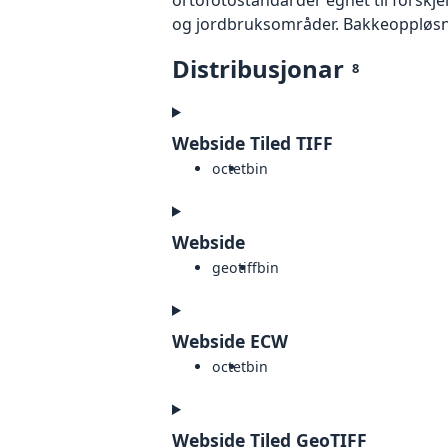
og jordbruksområder. Bakkeoppløsnin
Distribusjonar
8
Webside Tiled TIFF
octet
bin
Webside
geotiff
bin
Webside ECW
octet
bin
Webside Tiled GeoTIFF