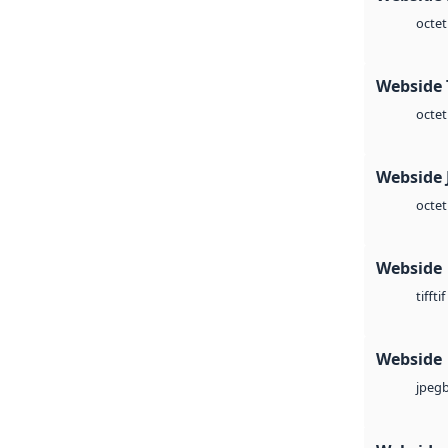
octet
Webside 
octet
Webside 
octet
Webside
tif
tiff
Webside
jpeg