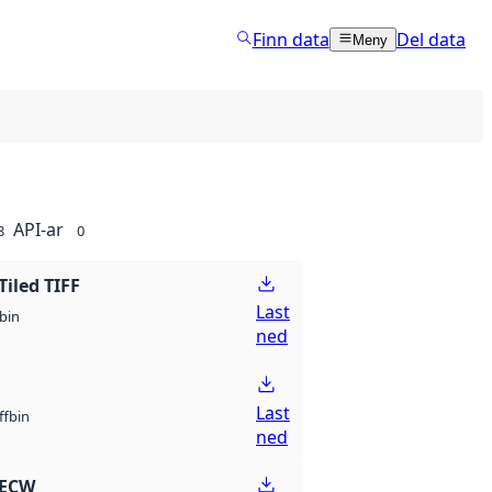
Finn data
Del data
Meny
API-ar
8
0
Tiled TIFF
Last
bin
ned
Last
bin
ff
ned
 ECW