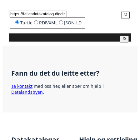
Kopier
Turtle
RDF/XML
JSON-LD
Kopier
Fann du det du leitte etter?
Ta kontakt
med oss her, eller spør om hjelp i
Datalandsbyen
.
Datakatalogar
Hjelp og rettleiing