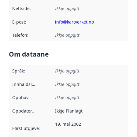
Nettside
:
Ikkje oppgitt
E-post
:
info@kartverket.no
Telefon
:
Ikkje oppgitt
Om dataane
Språk
:
Ikkje oppgitt
Innhaldsleverandørar
Ikkje oppgitt
:
Opphav
:
Ikkje oppgitt
Oppdateringsfrekvens
Ikkje Planlagt
:
19. mai 2002
Først utgjeve
:
Denne datoen seier når dataa i dette datasettet 