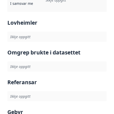
Ikkje oppgitt
I samsvar med
:
Referanse til ei implementeringsregel eller an
Lovheimler
Ikkje oppgitt
Omgrep brukte i datasettet
Ikkje oppgitt
Referansar
Ikkje oppgitt
Gebyr