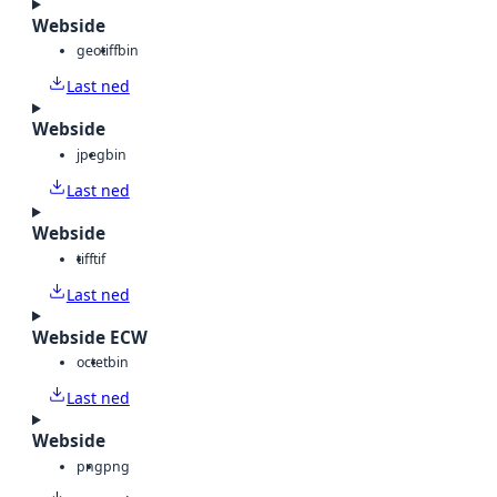
Webside
geotiff
bin
Last ned
Webside
jpeg
bin
Last ned
Webside
tiff
tif
Last ned
Webside ECW
octet
bin
Last ned
Webside
png
png