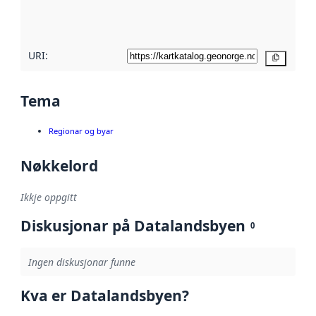
metadatakvalitet
her
URI:
Kopier
Tema
Regionar og byar
Nøkkelord
Ikkje oppgitt
Diskusjonar på Datalandsbyen
0
Ingen diskusjonar funne
Kva er Datalandsbyen?