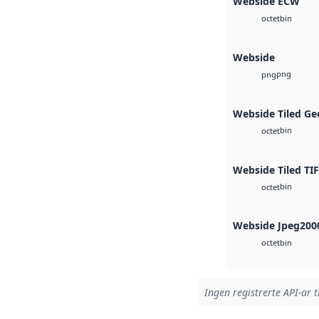
Webside ECW
bin
octet
Webside
png
png
Webside Tiled Ge
bin
octet
Webside Tiled TI
bin
octet
Webside Jpeg200
bin
octet
Ingen registrerte API-ar t