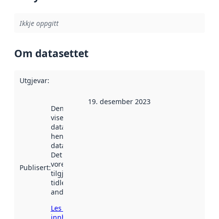
Ikkje oppgitt
Om datasettet
Utgjevar
:
19. desember 2023
Denne datoen
viser når
datasettet vart
henta inn av
data.norge.no.
Det kan ha
vore
Publisert
:
tilgjengeleg
tidlegare
andre stader.
Les meir om
innhenting