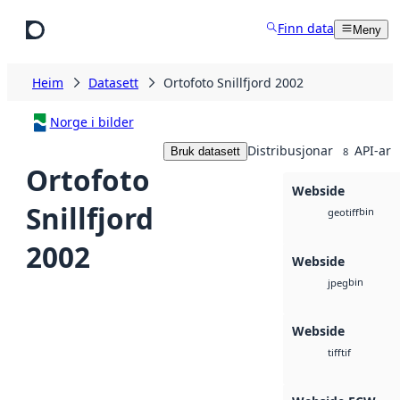
Hopp til hovudinnhald
Finn data
Meny
Heim
Datasett
Ortofoto Snillfjord 2002
Norge i bilder
Distribusjonar
API-ar
Bruk datasett
8
Ortofoto
Webside
Snillfjord
bin
geotiff
2002
Webside
bin
jpeg
Webside
tif
tiff