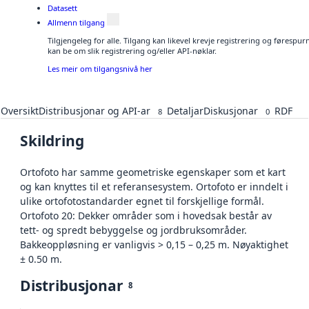
Datasett
Allmenn tilgang
Tilgjengeleg for alle. Tilgang kan likevel krevje registrering og førespu
kan be om slik registrering og/eller API-nøklar.
Les meir om tilgangsnivå her
Oversikt
Distribusjonar og API-ar
Detaljar
Diskusjonar
RDF
8
0
Skildring
Ortofoto har samme geometriske egenskaper som et kart
og kan knyttes til et referansesystem. Ortofoto er inndelt i
ulike ortofotostandarder egnet til forskjellige formål.
Ortofoto 20: Dekker områder som i hovedsak består av
tett- og spredt bebyggelse og jordbruksområder.
Bakkeoppløsning er vanligvis > 0,15 – 0,25 m. Nøyaktighet
± 0.50 m.
Distribusjonar
8