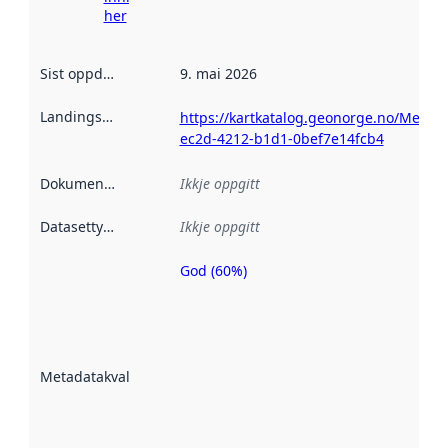
her
Sist oppdatert
:
9. mai 2026
Landingsside
:
https://kartkatalog.geonorge.no/Metad
ec2d-4212-b1d1-0bef7e14fcb4
Dokumentasjon
:
Ikkje oppgitt
Datasettype
:
Ikkje oppgitt
God (60%)
Metadatakvalitet
er ein indikator
på kor godt
datasettene er
beskrive ved
Metadatakvalitet
:
hjelp av
metadata.
Les meir om