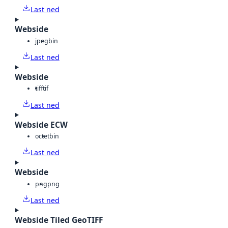
Last ned
Webside
jpeg
bin
Last ned
Webside
tiff
tif
Last ned
Webside ECW
octet
bin
Last ned
Webside
png
png
Last ned
Webside Tiled GeoTIFF