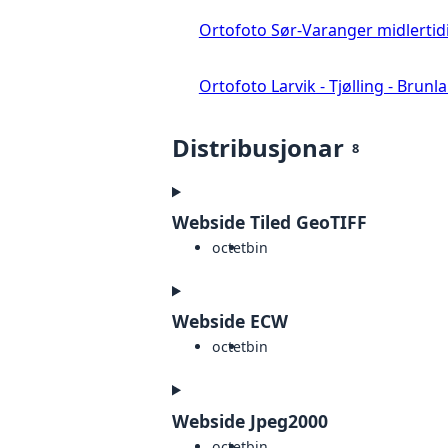
Ortofoto Sør-Varanger midlertid
Ortofoto Larvik - Tjølling - Brunl
Distribusjonar
8
Webside Tiled GeoTIFF
octet
bin
Webside ECW
octet
bin
Webside Jpeg2000
octet
bin