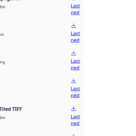
Last
bin
ned
Last
bin
ned
Last
ng
ned
Last
ned
Tiled TIFF
Last
bin
ned