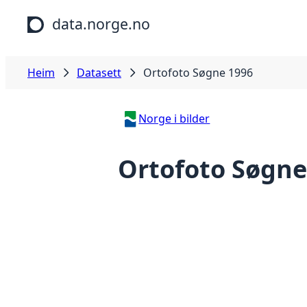
Hopp til hovudinnhald
data.norge.no
Heim
Datasett
Ortofoto Søgne 1996
Norge i bilder
Ortofoto Søgne