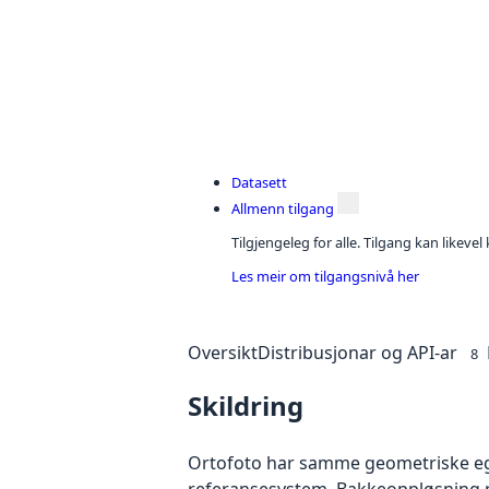
Datasett
Allmenn tilgang
Tilgjengeleg for alle. Tilgang kan likeve
Les meir om tilgangsnivå her
Oversikt
Distribusjonar og API-ar
8
Skildring
Ortofoto har samme geometriske egen
referansesystem. Bakkeoppløsning på