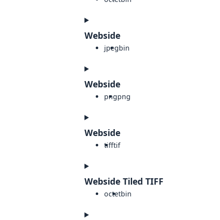
Webside
jpeg
bin
Webside
png
png
Webside
tiff
tif
Webside Tiled TIFF
octet
bin