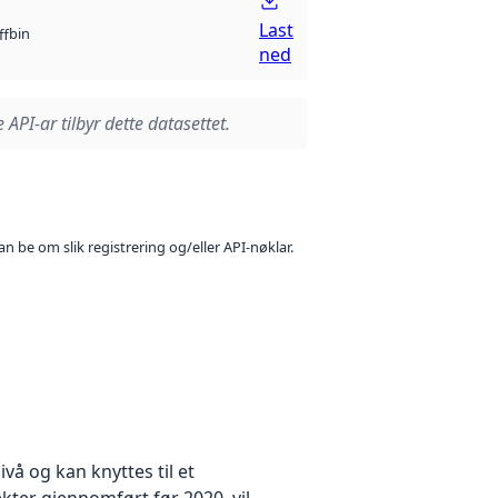
Last
bin
ff
ned
 API-ar tilbyr dette datasettet.
n be om slik registrering og/eller API-nøklar.
å og kan knyttes til et
kter gjennomført før 2020, vil