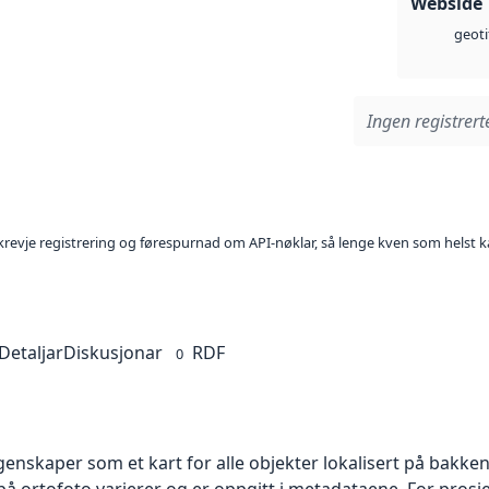
Webside
geoti
Ingen registrerte
l krevje registrering og førespurnad om API-nøklar, så lenge kven som helst ka
Detaljar
Diskusjonar
RDF
0
skaper som et kart for alle objekter lokalisert på bakkeniv
 ortofoto varierer og er oppgitt i metadataene. For prosje