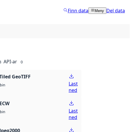
Finn data
Del data
Meny
API-ar
8
0
Tiled GeoTIFF
Last
bin
ned
 ECW
Last
bin
ned
Jpeg2000