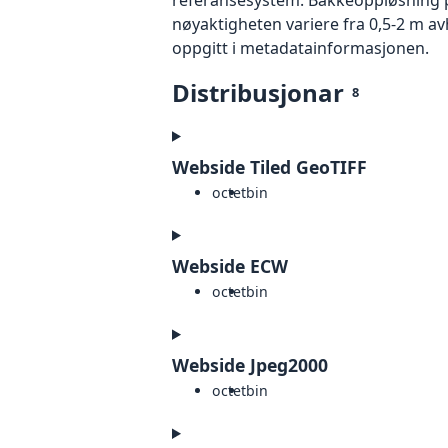
nøyaktigheten variere fra 0,5-2 m a
oppgitt i metadatainformasjonen.
Distribusjonar
8
Webside Tiled GeoTIFF
octet
bin
Webside ECW
octet
bin
Webside Jpeg2000
octet
bin