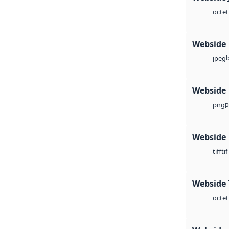
octet
Webside
jpeg
Webside
p
png
Webside
tif
tiff
Webside 
octet