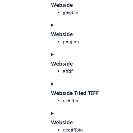
Webside
jpeg
bin
Webside
png
png
Webside
tiff
tif
Webside Tiled TIFF
octet
bin
Webside
geotiff
bin