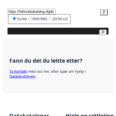
Kopier
Turtle
RDF/XML
JSON-LD
Kopier
Fann du det du leitte etter?
Ta kontakt
med oss her, eller spør om hjelp i
Datalandsbyen
.
Datakatalogar
Hjelp og rettleiing