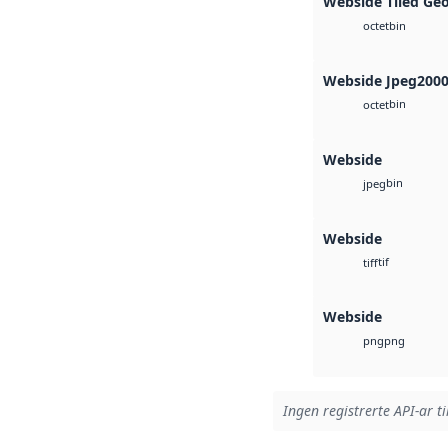
Webside Tiled Ge
bin
octet
Webside Jpeg200
bin
octet
Webside
bin
jpeg
Webside
tif
tiff
Webside
png
png
Ingen registrerte API-ar ti