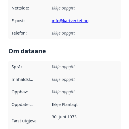
Nettside
:
Ikkje oppgitt
E-post
:
info@kartverket.no
Telefon
:
Ikkje oppgitt
Om dataane
Språk
:
Ikkje oppgitt
Innhaldsleverandørar
Ikkje oppgitt
:
Opphav
:
Ikkje oppgitt
Oppdateringsfrekvens
Ikkje Planlagt
:
30. juni 1973
Først utgjeve
:
Denne datoen seier når dataa i dette datasettet 