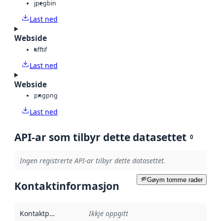
jpeg
bin
Last ned
Webside
tiff
tif
Last ned
Webside
png
png
Last ned
API-ar som tilbyr dette datasettet
0
Ingen registrerte API-ar tilbyr dette datasettet.
Gøym tomme rader
Kontaktinformasjon
Kontaktpunkt
:
Ikkje oppgitt