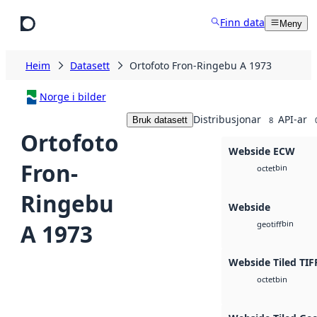
Hopp til hovudinnhald
Finn data
Meny
Heim
Datasett
Ortofoto Fron-Ringebu A 1973
Norge i bilder
Distribusjonar
API-ar
Bruk datasett
8
Ortofoto
Webside ECW
Fron-
bin
octet
Ringebu
Webside
bin
A 1973
geotiff
Webside Tiled TIF
bin
octet