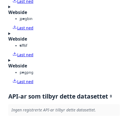
Last ned
Webside
jpeg
bin
Last ned
Webside
tiff
tif
Last ned
Webside
png
png
Last ned
API-ar som tilbyr dette datasettet
0
Ingen registrerte API-ar tilbyr dette datasettet.