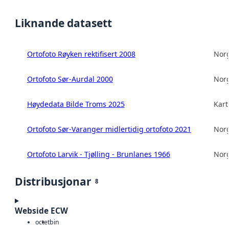
Liknande datasett
Ortofoto Røyken rektifisert 2008
Norg
Ortofoto Sør-Aurdal 2000
Norg
Høydedata Bilde Troms 2025
Kart
Ortofoto Sør-Varanger midlertidig ortofoto 2021
Norg
Ortofoto Larvik - Tjølling - Brunlanes 1966
Norg
Distribusjonar
8
Webside ECW
octet
bin