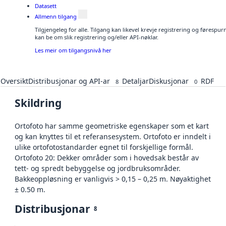
Datasett
Allmenn tilgang
Tilgjengeleg for alle. Tilgang kan likevel krevje registrering og førespu
kan be om slik registrering og/eller API-nøklar.
Les meir om tilgangsnivå her
Oversikt
Distribusjonar og API-ar
Detaljar
Diskusjonar
RDF
8
0
Skildring
Ortofoto har samme geometriske egenskaper som et kart
og kan knyttes til et referansesystem. Ortofoto er inndelt i
ulike ortofotostandarder egnet til forskjellige formål.
Ortofoto 20: Dekker områder som i hovedsak består av
tett- og spredt bebyggelse og jordbruksområder.
Bakkeoppløsning er vanligvis > 0,15 – 0,25 m. Nøyaktighet
± 0.50 m.
Distribusjonar
8