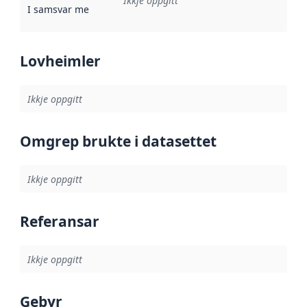
Ikkje oppgitt
I samsvar med
:
Referanse til ei implementeringsregel eller an
Lovheimler
Ikkje oppgitt
Omgrep brukte i datasettet
Ikkje oppgitt
Referansar
Ikkje oppgitt
Gebyr