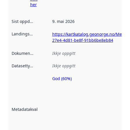
her
Sist oppdatert
:
9. mai 2026
Landingsside
:
https://kartkatalog.geonorge.no/Metad
27e4-4d81-be8f-91bb6be8eb84
Dokumentasjon
:
Ikkje oppgitt
Datasettype
:
Ikkje oppgitt
God (60%)
Metadatakvalitet
er ein indikator
på kor godt
datasettene er
beskrive ved
Metadatakvalitet
:
hjelp av
metadata.
Les meir om