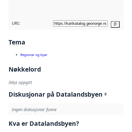
metadatakvalitet
her
URI:
Kopier
Tema
Regionar og byar
Nøkkelord
Ikkje oppgitt
Diskusjonar på Datalandsbyen
0
Ingen diskusjonar funne
Kva er Datalandsbyen?