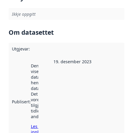
Ikkje oppgitt
Om datasettet
Utgjevar
:
19. desember 2023
Denne datoen
viser når
datasettet vart
henta inn av
data.norge.no.
Det kan ha
vore
Publisert
:
tilgjengeleg
tidlegare
andre stader.
Les meir om
innhenting