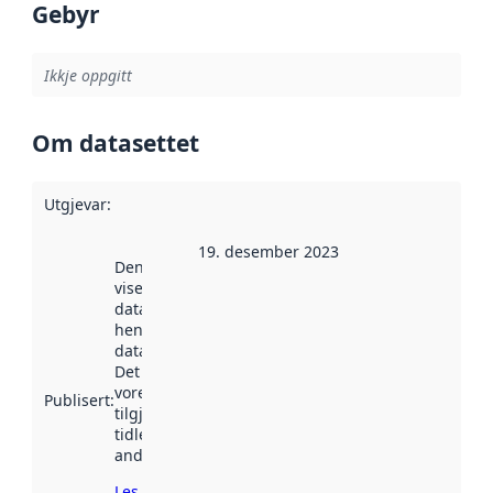
Gebyr
Ikkje oppgitt
Om datasettet
Utgjevar
:
19. desember 2023
Denne datoen
viser når
datasettet vart
henta inn av
data.norge.no.
Det kan ha
vore
Publisert
:
tilgjengeleg
tidlegare
andre stader.
Les meir om