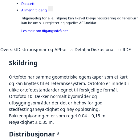
Datasett
Allmenn tilgang
Tilgjengeleg for alle. Tilgang kan likevel krevje registrering og førespu
kan be om slik registrering og/eller API-nøklar.
Les meir om tilgangsnivå her
Oversikt
Distribusjonar og API-ar
Detaljar
Diskusjonar
RDF
8
0
Skildring
Ortofoto har samme geometriske egenskaper som et kart
og kan knyttes til et referansesystem. Ortofoto er inndelt i
ulike ortofotostandarder egnet til forskjellige formål.
Ortofoto 10: Dekker normalt byområder og
utbyggingsområder der det er behov for god
stedfestingsnøyaktighet og høy oppløsning.
Bakkeoppløsningen er som regel 0,04 – 0,15 m.
Nøyaktighet ± 0.35 m.
Distribusjonar
8