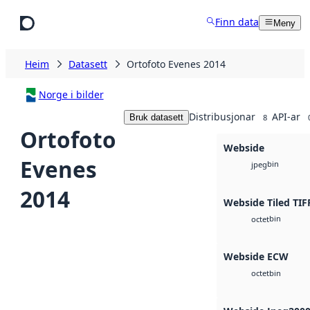
Hopp til hovudinnhald
Finn data
Meny
Heim
Datasett
Ortofoto Evenes 2014
Norge i bilder
Distribusjonar
API-ar
Bruk datasett
8
Ortofoto
Webside
Evenes
bin
jpeg
2014
Webside Tiled TIF
bin
octet
Webside ECW
bin
octet