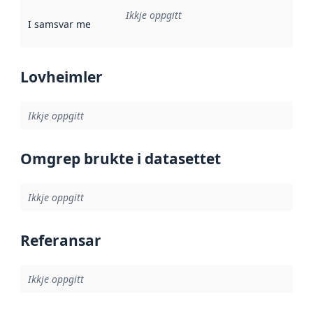
Ikkje oppgitt
I samsvar med
:
Referanse til ei implementeringsregel eller an
Lovheimler
Ikkje oppgitt
Omgrep brukte i datasettet
Ikkje oppgitt
Referansar
Ikkje oppgitt