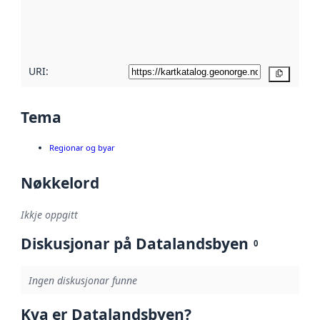
Les meir om
metadatakvalitet
her
URI:
Kopier
Tema
Regionar og byar
Nøkkelord
Ikkje oppgitt
Diskusjonar på Datalandsbyen
0
Ingen diskusjonar funne
Kva er Datalandsbyen?