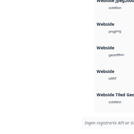
Webside Jpeg200
bin
octet
Webside
png
png
Webside
bin
geotiff
Webside
tif
tiff
Webside Tiled Ge
bin
octet
Ingen registrerte API-ar ti