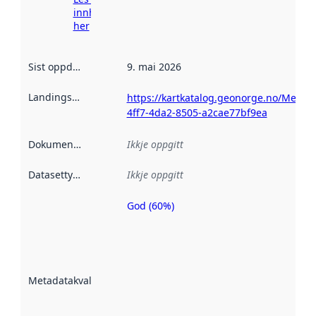
innhenting
her
Sist oppdatert
:
9. mai 2026
Landingsside
:
https://kartkatalog.geonorge.no/Metad
4ff7-4da2-8505-a2cae77bf9ea
Dokumentasjon
:
Ikkje oppgitt
Datasettype
:
Ikkje oppgitt
God (60%)
Metadatakvalitet
er ein indikator
på kor godt
datasettene er
beskrive ved
Metadatakvalitet
:
hjelp av
metadata.