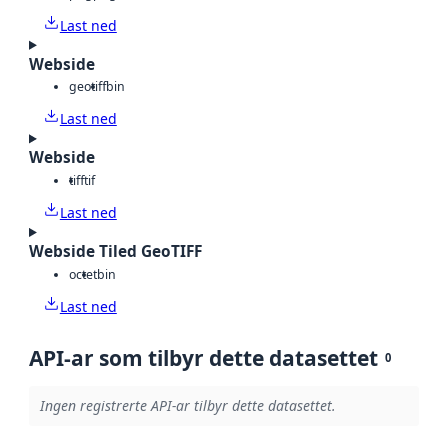
Last ned
Webside
geotiff
bin
Last ned
Webside
tiff
tif
Last ned
Webside Tiled GeoTIFF
octet
bin
Last ned
API-ar som tilbyr dette datasettet
0
Ingen registrerte API-ar tilbyr dette datasettet.