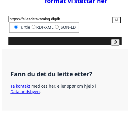
format vi støttar her
Kopier
Turtle
RDF/XML
JSON-LD
Kopier
Fann du det du leitte etter?
Ta kontakt
med oss her, eller spør om hjelp i
Datalandsbyen
.