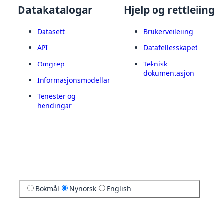
Datakatalogar
Hjelp og rettleiing
Datasett
Brukerveileiing
API
Datafellesskapet
Omgrep
Teknisk
dokumentasjon
Informasjonsmodellar
Tenester og
hendingar
Bokmål
Nynorsk
English