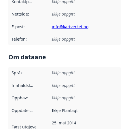
Kontaktpunkt
:
Ikkje oppgitt
Nettside
:
Ikkje oppgitt
E-post
:
info@kartverket.no
Telefon
:
Ikkje oppgitt
Om dataane
Språk
:
Ikkje oppgitt
Innhaldsleverandørar
Ikkje oppgitt
:
Opphav
:
Ikkje oppgitt
Oppdateringsfrekvens
Ikkje Planlagt
:
25. mai 2014
Først utgjeve
:
Denne datoen seier når dataa i dette datasettet 