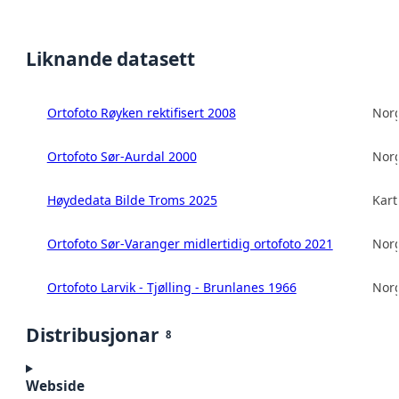
Liknande datasett
Ortofoto Røyken rektifisert 2008
Norg
Ortofoto Sør-Aurdal 2000
Norg
Høydedata Bilde Troms 2025
Kart
Ortofoto Sør-Varanger midlertidig ortofoto 2021
Norg
Ortofoto Larvik - Tjølling - Brunlanes 1966
Norg
Distribusjonar
8
Webside