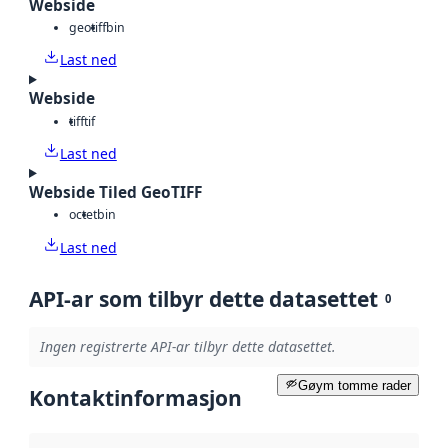
Webside
geotiff
bin
Last ned
Webside
tiff
tif
Last ned
Webside Tiled GeoTIFF
octet
bin
Last ned
API-ar som tilbyr dette datasettet
0
Ingen registrerte API-ar tilbyr dette datasettet.
Gøym tomme rader
Kontaktinformasjon