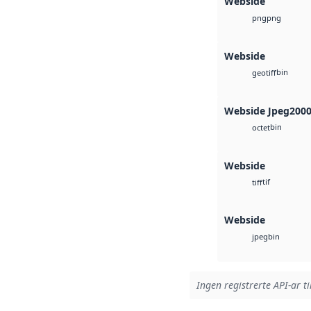
Webside
png
png
Webside
bin
geotiff
Webside Jpeg200
bin
octet
Webside
tif
tiff
Webside
bin
jpeg
Ingen registrerte API-ar ti