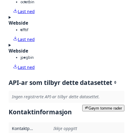
octet
bin
Last ned
Webside
tiff
tif
Last ned
Webside
jpeg
bin
Last ned
API-ar som tilbyr dette datasettet
0
Ingen registrerte API-ar tilbyr dette datasettet.
Gøym tomme rader
Kontaktinformasjon
Kontaktpunkt
:
Ikkje oppgitt