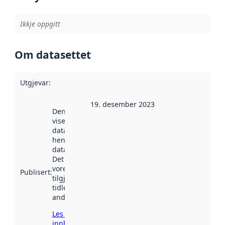
Ikkje oppgitt
Om datasettet
Utgjevar
:
19. desember 2023
Denne datoen
viser når
datasettet vart
henta inn av
data.norge.no.
Det kan ha
vore
Publisert
:
tilgjengeleg
tidlegare
andre stader.
Les meir om
innhenting