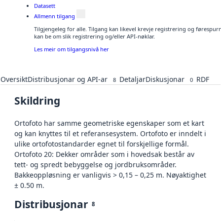
Datasett
Allmenn tilgang
Tilgjengeleg for alle. Tilgang kan likevel krevje registrering og førespu
kan be om slik registrering og/eller API-nøklar.
Les meir om tilgangsnivå her
Oversikt
Distribusjonar og API-ar
Detaljar
Diskusjonar
RDF
8
0
Skildring
Ortofoto har samme geometriske egenskaper som et kart
og kan knyttes til et referansesystem. Ortofoto er inndelt i
ulike ortofotostandarder egnet til forskjellige formål.
Ortofoto 20: Dekker områder som i hovedsak består av
tett- og spredt bebyggelse og jordbruksområder.
Bakkeoppløsning er vanligvis > 0,15 – 0,25 m. Nøyaktighet
± 0.50 m.
Distribusjonar
8