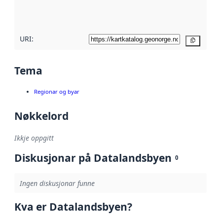
metadatakvalitet
her
URI:
Kopier
Tema
Regionar og byar
Nøkkelord
Ikkje oppgitt
Diskusjonar på Datalandsbyen
0
Ingen diskusjonar funne
Kva er Datalandsbyen?