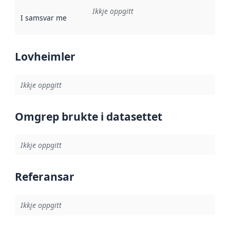
Ikkje oppgitt
I samsvar med
:
Referanse til ei implementeringsregel eller an
Lovheimler
Ikkje oppgitt
Omgrep brukte i datasettet
Ikkje oppgitt
Referansar
Ikkje oppgitt