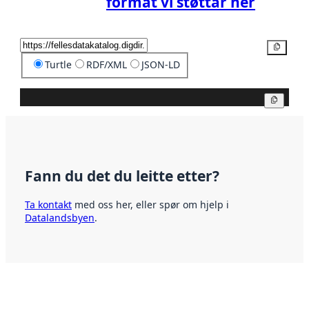
format vi støttar her
Kopier
Turtle
RDF/XML
JSON-LD
Kopier
Fann du det du leitte etter?
Ta kontakt
med oss her, eller spør om hjelp i
Datalandsbyen
.