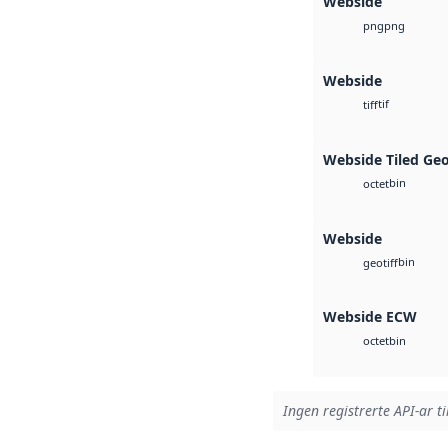
Webside
png
png
Webside
tif
tiff
Webside Tiled Ge
bin
octet
Webside
bin
geotiff
Webside ECW
bin
octet
Ingen registrerte API-ar ti