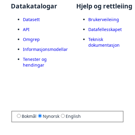
Datakatalogar
Hjelp og rettleiing
Datasett
Brukerveileiing
API
Datafellesskapet
Omgrep
Teknisk
dokumentasjon
Informasjonsmodellar
Tenester og
hendingar
Bokmål
Nynorsk
English