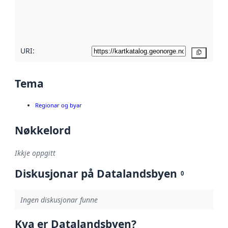
Les meir om
metadatakvalitet
her
URI:
Kopier
Tema
Regionar og byar
Nøkkelord
Ikkje oppgitt
Diskusjonar på Datalandsbyen
0
Ingen diskusjonar funne
Kva er Datalandsbyen?