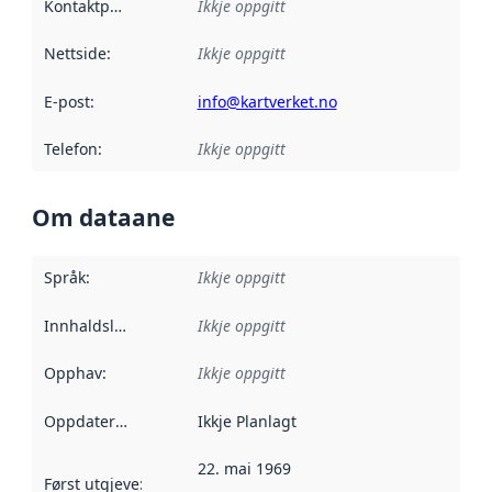
Kontaktpunkt
:
Ikkje oppgitt
Nettside
:
Ikkje oppgitt
E-post
:
info@kartverket.no
Telefon
:
Ikkje oppgitt
Om dataane
Språk
:
Ikkje oppgitt
Innhaldsleverandørar
Ikkje oppgitt
:
Opphav
:
Ikkje oppgitt
Oppdateringsfrekvens
Ikkje Planlagt
:
22. mai 1969
Først utgjeve
:
Denne datoen seier når dataa i dette datasettet 