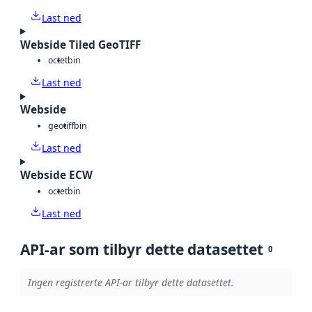
Last ned
Webside Tiled GeoTIFF
octet
bin
Last ned
Webside
geotiff
bin
Last ned
Webside ECW
octet
bin
Last ned
API-ar som tilbyr dette datasettet
0
Ingen registrerte API-ar tilbyr dette datasettet.