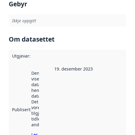
Gebyr
Ikkje oppgitt
Om datasettet
Utgjevar
:
19. desember 2023
Denne datoen
viser når
datasettet vart
henta inn av
data.norge.no.
Det kan ha
vore
Publisert
:
tilgjengeleg
tidlegare
andre stader.
Les meir om