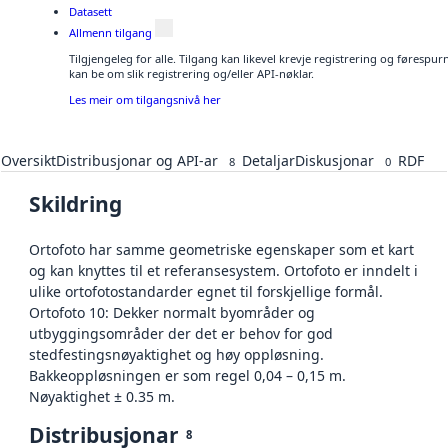
Datasett
Allmenn tilgang
Tilgjengeleg for alle. Tilgang kan likevel krevje registrering og førespu
kan be om slik registrering og/eller API-nøklar.
Les meir om tilgangsnivå her
Oversikt
Distribusjonar og API-ar
Detaljar
Diskusjonar
RDF
8
0
Skildring
Ortofoto har samme geometriske egenskaper som et kart
og kan knyttes til et referansesystem. Ortofoto er inndelt i
ulike ortofotostandarder egnet til forskjellige formål.
Ortofoto 10: Dekker normalt byområder og
utbyggingsområder der det er behov for god
stedfestingsnøyaktighet og høy oppløsning.
Bakkeoppløsningen er som regel 0,04 – 0,15 m.
Nøyaktighet ± 0.35 m.
Distribusjonar
8