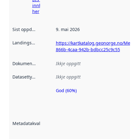
innhenting
her
Sist oppdatert
:
9. mai 2026
Landingsside
:
https://kartkatalog.geonorge.no/Metad
866b-4caa-942b-bdbcc25c9c55
Dokumentasjon
:
Ikkje oppgitt
Datasettype
:
Ikkje oppgitt
God (60%)
Metadatakvalitet
er ein indikator
på kor godt
datasettene er
beskrive ved
Metadatakvalitet
:
hjelp av
metadata.