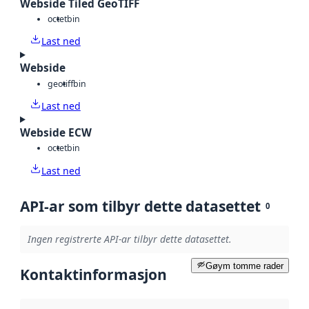
Webside Tiled GeoTIFF
octet
bin
Last ned
Webside
geotiff
bin
Last ned
Webside ECW
octet
bin
Last ned
API-ar som tilbyr dette datasettet
0
Ingen registrerte API-ar tilbyr dette datasettet.
Gøym tomme rader
Kontaktinformasjon