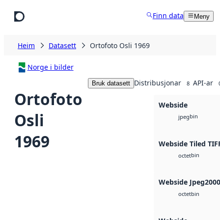
Hopp til hovudinnhald
Finn data
Meny
Heim
Datasett
Ortofoto Osli 1969
Norge i bilder
Distribusjonar
API-ar
Bruk datasett
8
Ortofoto
Webside
Osli
bin
jpeg
1969
Webside Tiled TIF
bin
octet
Webside Jpeg200
bin
octet