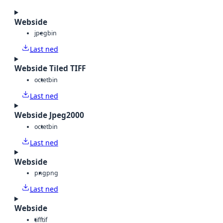
Webside
jpeg
bin
Last ned
Webside Tiled TIFF
octet
bin
Last ned
Webside Jpeg2000
octet
bin
Last ned
Webside
png
png
Last ned
Webside
tiff
tif