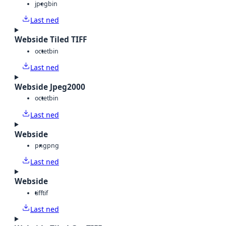
jpeg
bin
Last ned
Webside Tiled TIFF
octet
bin
Last ned
Webside Jpeg2000
octet
bin
Last ned
Webside
png
png
Last ned
Webside
tiff
tif
Last ned