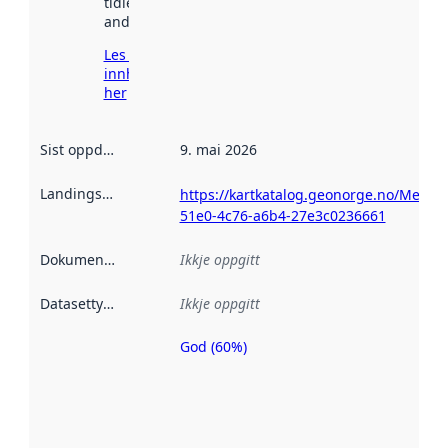
tidlegare
andre stader.
Les meir om
innhenting
her
Sist oppdatert
:
9. mai 2026
Landingsside
:
https://kartkatalog.geonorge.no/Metad
51e0-4c76-a6b4-27e3c0236661
Dokumentasjon
:
Ikkje oppgitt
Datasettype
:
Ikkje oppgitt
God (60%)
Metadatakvalitet
er ein indikator
på kor godt
datasettene er
beskrive ved