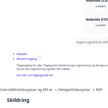
Webside ZLA
bin
octet
Webside DTE
bin
octet
Ingen registrerte API
Datasett
Allmenn tilgang
Tilgjengeleg for alle. Tilgang kan likevel krevje registrering og førespu
be om slik registrering og/eller API-nøklar.
Les meir om tilgangsnivå her
Oversikt
Distribusjonar og API-ar
Detaljar
Diskusjonar
RDF
5
0
Skildring