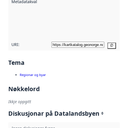
Metadatakvalitet
:
hjelp av
metadata.
Les meir om
metadatakvalitet
her
URI:
Kopier
Tema
Regionar og byar
Nøkkelord
Ikkje oppgitt
Diskusjonar på Datalandsbyen
0