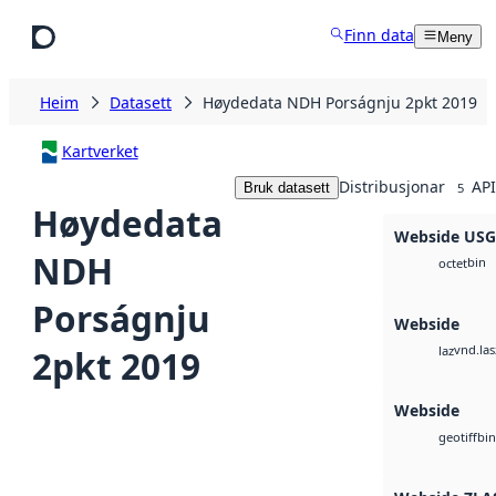
Hopp til hovudinnhald
Finn data
Meny
Heim
Datasett
Høydedata NDH Porságnju 2pkt 2019
Kartverket
Distribusjonar
API
Bruk datasett
5
Høydedata
Webside US
NDH
bin
octet
Porságnju
Webside
vnd.las
2pkt 2019
laz
Webside
bin
geotiff