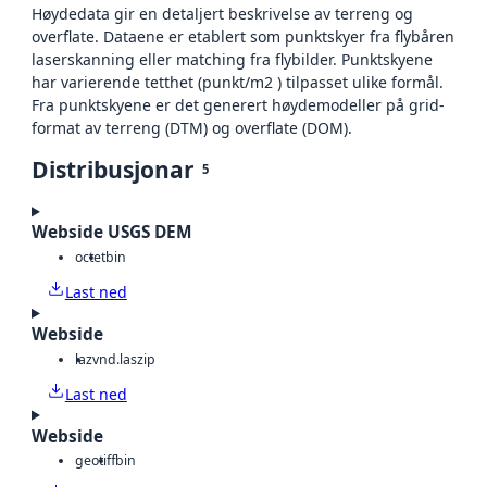
Høydedata gir en detaljert beskrivelse av terreng og
overflate. Dataene er etablert som punktskyer fra flybåren
laserskanning eller matching fra flybilder. Punktskyene
har varierende tetthet (punkt/m2 ) tilpasset ulike formål.
Fra punktskyene er det generert høydemodeller på grid-
format av terreng (DTM) og overflate (DOM).
Distribusjonar
5
Webside USGS DEM
octet
bin
Last ned
Webside
laz
vnd.laszip
Last ned
Webside
geotiff
bin