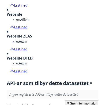
Last ned
Webside
geotiff
bin
Last ned
Webside ZLAS
octet
bin
Last ned
Webside DTED
octet
bin
Last ned
API-ar som tilbyr dette datasettet
0
Ingen registrerte API-ar tilbyr dette datasettet.
Gøym tomme rader