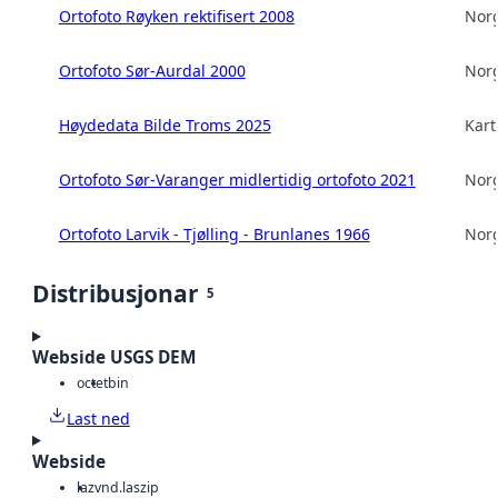
Ortofoto Røyken rektifisert 2008
Norg
Ortofoto Sør-Aurdal 2000
Norg
Høydedata Bilde Troms 2025
Kart
Ortofoto Sør-Varanger midlertidig ortofoto 2021
Norg
Ortofoto Larvik - Tjølling - Brunlanes 1966
Norg
Distribusjonar
5
Webside USGS DEM
octet
bin
Last ned
Webside
laz
vnd.laszip