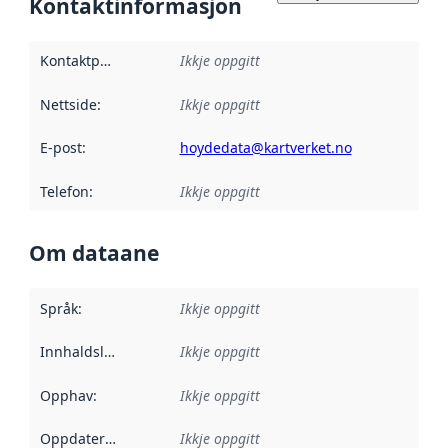
Kontaktinformasjon
Kontaktpunkt
:
Ikkje oppgitt
Nettside
:
Ikkje oppgitt
E-post
:
hoydedata@kartverket.no
Telefon
:
Ikkje oppgitt
Om dataane
Språk
:
Ikkje oppgitt
Innhaldsleverandørar
Ikkje oppgitt
:
Opphav
:
Ikkje oppgitt
Oppdateringsfrekvens
Ikkje oppgitt
: