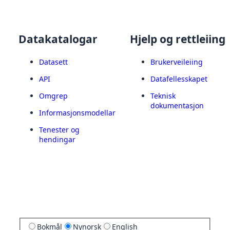
Datakatalogar
Hjelp og rettleiing
Datasett
Brukerveileiing
API
Datafellesskapet
Omgrep
Teknisk
dokumentasjon
Informasjonsmodellar
Tenester og
hendingar
Bokmål
Nynorsk
English