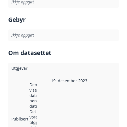
Ikkje oppgitt
Gebyr
Ikkje oppgitt
Om datasettet
Utgjevar
:
19. desember 2023
Denne datoen
viser når
datasettet vart
henta inn av
data.norge.no.
Det kan ha
vore
Publisert
:
tilgjengeleg