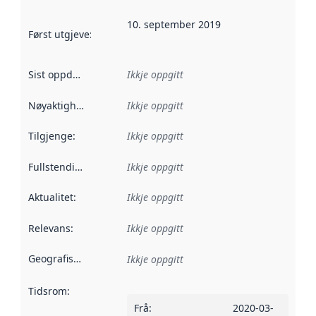
10. september 2019
Først utgjeve
:
Denne datoen seier når dataa i dette datasettet 
Sist oppdatert
:
Ikkje oppgitt
Nøyaktigheit
:
Ikkje oppgitt
Tilgjenge
:
Ikkje oppgitt
Fullstendigheit
:
Ikkje oppgitt
Aktualitet
:
Ikkje oppgitt
Relevans
:
Ikkje oppgitt
Geografisk område
:
Ikkje oppgitt
Tidsrom
:
Frå
:
2020-03-