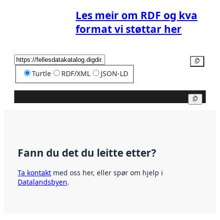
Les meir om RDF og kva
format vi støttar her
Kopier
Turtle
RDF/XML
JSON-LD
Kopier
Fann du det du leitte etter?
Ta kontakt
med oss her, eller spør om hjelp i
Datalandsbyen
.