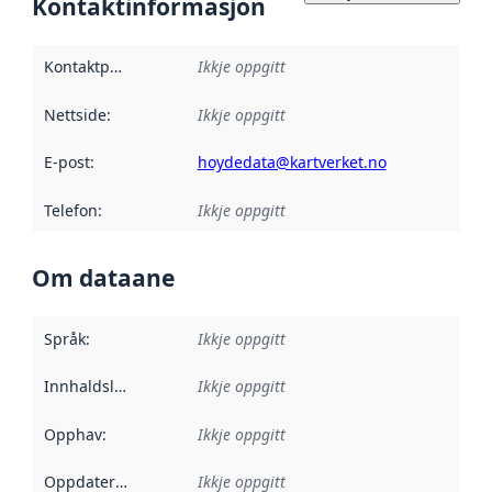
Kontaktinformasjon
Kontaktpunkt
:
Ikkje oppgitt
Nettside
:
Ikkje oppgitt
E-post
:
hoydedata@kartverket.no
Telefon
:
Ikkje oppgitt
Om dataane
Språk
:
Ikkje oppgitt
Innhaldsleverandørar
Ikkje oppgitt
:
Opphav
:
Ikkje oppgitt
Oppdateringsfrekvens
Ikkje oppgitt
: