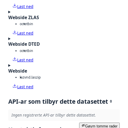
Last ned
Webside ZLAS
octet
bin
Last ned
Webside DTED
octet
bin
Last ned
Webside
laz
vnd.laszip
Last ned
API-ar som tilbyr dette datasettet
0
Ingen registrerte API-ar tilbyr dette datasettet.
Gøym tomme rader