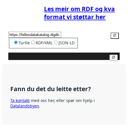
Les meir om RDF og kva
format vi støttar her
Kopier
Turtle
RDF/XML
JSON-LD
Kopier
Fann du det du leitte etter?
Ta kontakt
med oss her, eller spør om hjelp i
Datalandsbyen
.