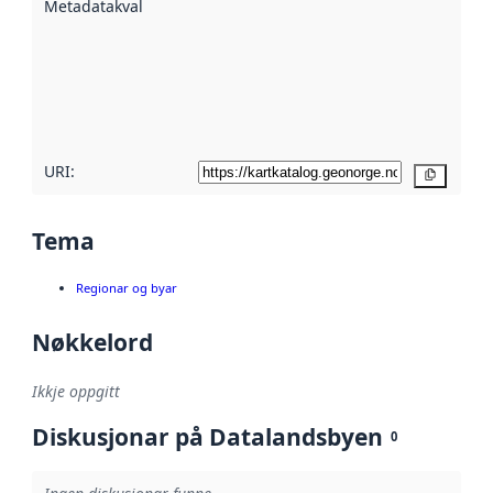
Metadatakvalitet
:
hjelp av
metadata.
Les meir om
metadatakvalitet
her
URI:
Kopier
Tema
Regionar og byar
Nøkkelord
Ikkje oppgitt
Diskusjonar på Datalandsbyen
0