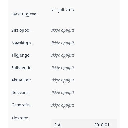
21. juli 2017
Først utgjeve
:
Denne datoen seier når dataa i dette datasettet 
Sist oppdatert
:
Ikkje oppgitt
Nøyaktigheit
:
Ikkje oppgitt
Tilgjenge
:
Ikkje oppgitt
Fullstendigheit
:
Ikkje oppgitt
Aktualitet
:
Ikkje oppgitt
Relevans
:
Ikkje oppgitt
Geografisk område
:
Ikkje oppgitt
Tidsrom
:
Frå
:
2018-01-