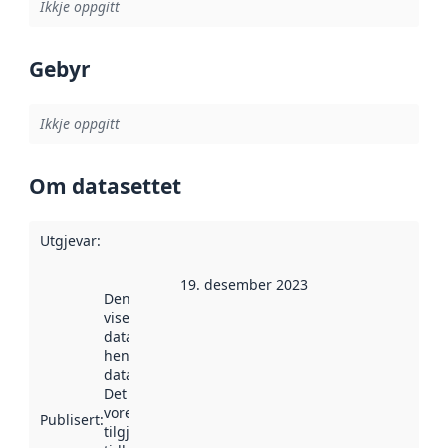
Ikkje oppgitt
Gebyr
Ikkje oppgitt
Om datasettet
Utgjevar
:
19. desember 2023
Denne datoen
viser når
datasettet vart
henta inn av
data.norge.no.
Det kan ha
vore
Publisert
:
tilgjengeleg