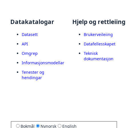
Datakatalogar
Hjelp og rettleiing
Datasett
Brukerveileiing
API
Datafellesskapet
Omgrep
Teknisk
dokumentasjon
Informasjonsmodellar
Tenester og
hendingar
Bokmål
Nynorsk
English