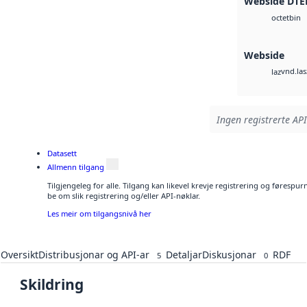
Webside DTE
bin
octet
Webside
vnd.las
laz
Ingen registrerte API
Datasett
Allmenn tilgang
Tilgjengeleg for alle. Tilgang kan likevel krevje registrering og førespu
be om slik registrering og/eller API-nøklar.
Les meir om tilgangsnivå her
Oversikt
Distribusjonar og API-ar
Detaljar
Diskusjonar
RDF
5
0
Skildring