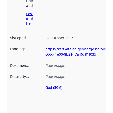
tidlegare
andre stader.
Les meir om
innhenting
her
Sist oppdatert
:
24. oktober 2025
Landingsside
:
https://kartkatalog.geonorge.no/Metad
c66d-4e00-8b21-f7a46c81f035
Dokumentasjon
:
Ikkje oppgitt
Datasettype
:
Ikkje oppgitt
God (59%)
Metadatakvalitet
er ein indikator
på kor godt
datasettene er
beskrive ved