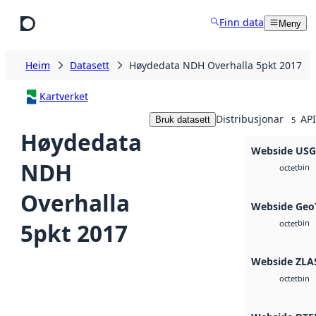
Hopp til hovudinnhald
Finn data
Meny
Heim
Datasett
Høydedata NDH Overhalla 5pkt 2017
Kartverket
Distribusjonar
API
Bruk datasett
5
Høydedata
Webside US
NDH
bin
octet
Overhalla
Webside Geo
bin
5pkt 2017
octet
Webside ZLA
bin
octet