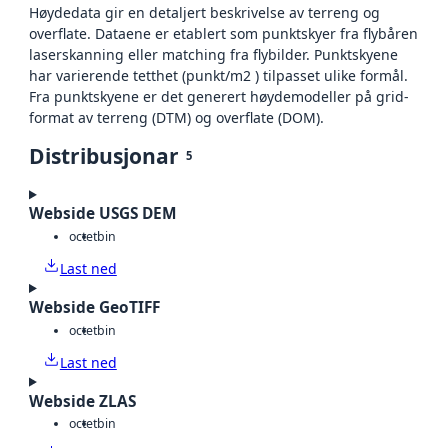
Høydedata gir en detaljert beskrivelse av terreng og
overflate. Dataene er etablert som punktskyer fra flybåren
laserskanning eller matching fra flybilder. Punktskyene
har varierende tetthet (punkt/m2 ) tilpasset ulike formål.
Fra punktskyene er det generert høydemodeller på grid-
format av terreng (DTM) og overflate (DOM).
Distribusjonar
5
Webside USGS DEM
octet
bin
Last ned
Webside GeoTIFF
octet
bin
Last ned
Webside ZLAS
octet
bin