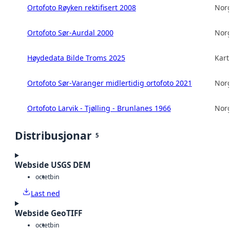
Ortofoto Røyken rektifisert 2008
Norg
Ortofoto Sør-Aurdal 2000
Norg
Høydedata Bilde Troms 2025
Kart
Ortofoto Sør-Varanger midlertidig ortofoto 2021
Norg
Ortofoto Larvik - Tjølling - Brunlanes 1966
Norg
Distribusjonar
5
Webside USGS DEM
octet
bin
Last ned
Webside GeoTIFF
octet
bin