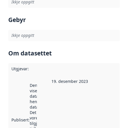
Ikkje oppgitt
Gebyr
Ikkje oppgitt
Om datasettet
Utgjevar
:
19. desember 2023
Denne datoen
viser når
datasettet vart
henta inn av
data.norge.no.
Det kan ha
vore
Publisert
:
tilgjengeleg