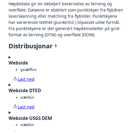
Høydedata gir en detaljert beskrivelse av terreng og
overflate. Dataene er etablert som punktskyer fra flybåren
laserskanning eller matching fra flybilder. Punktskyene
har varierende tetthet (punkt/m2 ) tilpasset ulike formål.
Fra punktskyene er det generert høydemodeller på grid-
format av terreng (DTM) og overflate (DOM).
Distribusjonar
5
Webside
geotiff
bin
Last ned
Webside DTED
octet
bin
Last ned
Webside USGS DEM
octet
bin