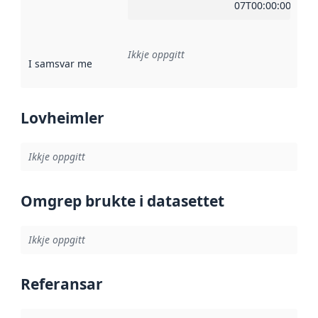
07T00:00:00Z
Ikkje oppgitt
I samsvar med
:
Referanse til ei implementeringsregel eller an
Lovheimler
Ikkje oppgitt
Omgrep brukte i datasettet
Ikkje oppgitt
Referansar