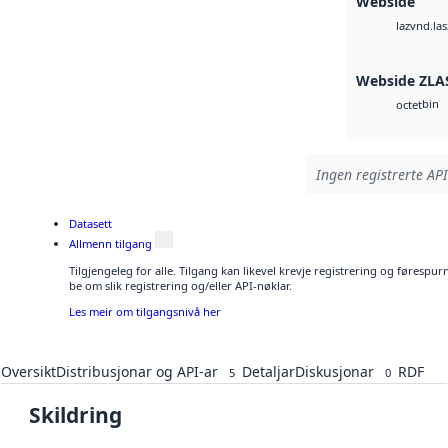
Webside
vnd.las
laz
Webside ZLA
bin
octet
Ingen registrerte API
Datasett
Allmenn tilgang
Tilgjengeleg for alle. Tilgang kan likevel krevje registrering og førespu
be om slik registrering og/eller API-nøklar.
Les meir om tilgangsnivå her
Oversikt
Distribusjonar og API-ar
Detaljar
Diskusjonar
RDF
5
0
Skildring