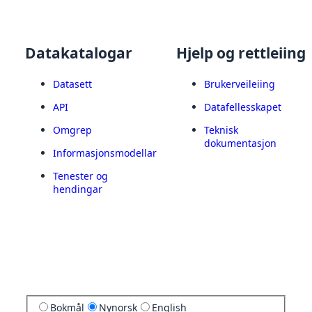
Datakatalogar
Hjelp og rettleiing
Datasett
Brukerveileiing
API
Datafellesskapet
Omgrep
Teknisk
dokumentasjon
Informasjonsmodellar
Tenester og
hendingar
Bokmål
Nynorsk
English