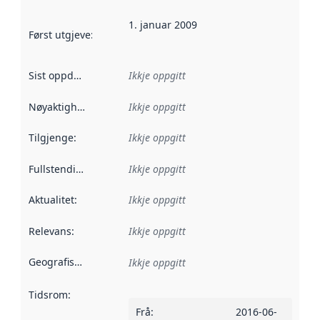
1. januar 2009
Først utgjeve
:
Denne datoen seier når dataa i dette datasettet 
Sist oppdatert
:
Ikkje oppgitt
Nøyaktigheit
:
Ikkje oppgitt
Tilgjenge
:
Ikkje oppgitt
Fullstendigheit
:
Ikkje oppgitt
Aktualitet
:
Ikkje oppgitt
Relevans
:
Ikkje oppgitt
Geografisk område
:
Ikkje oppgitt
Tidsrom
:
Frå
:
2016-06-