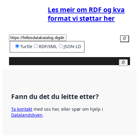
Les meir om RDF og kva
format vi støttar her
Kopier
Turtle
RDF/XML
JSON-LD
Kopier
Fann du det du leitte etter?
Ta kontakt
med oss her, eller spør om hjelp i
Datalandsbyen
.