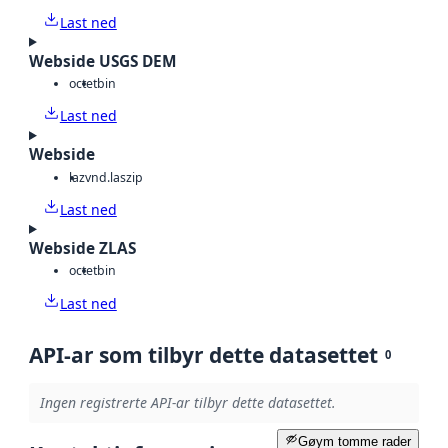
Last ned
Webside USGS DEM
octet
bin
Last ned
Webside
laz
vnd.laszip
Last ned
Webside ZLAS
octet
bin
Last ned
API-ar som tilbyr dette datasettet
0
Ingen registrerte API-ar tilbyr dette datasettet.
Gøym tomme rader