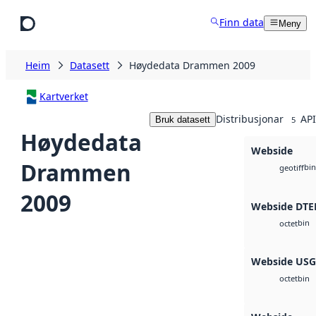
Hopp til hovudinnhald
Finn data
Meny
Heim
Datasett
Høydedata Drammen 2009
Kartverket
Distribusjonar
API
Bruk datasett
5
Høydedata
Webside
Drammen
bin
geotiff
2009
Webside DTE
bin
octet
Webside US
bin
octet