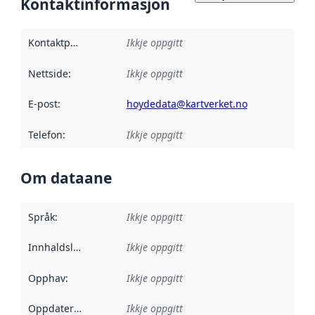
Kontaktinformasjon
Kontaktpunkt
:
Ikkje oppgitt
Nettside
:
Ikkje oppgitt
E-post
:
hoydedata@kartverket.no
Telefon
:
Ikkje oppgitt
Om dataane
Språk
:
Ikkje oppgitt
Innhaldsleverandørar
Ikkje oppgitt
:
Opphav
:
Ikkje oppgitt
Oppdateringsfrekvens
Ikkje oppgitt
: