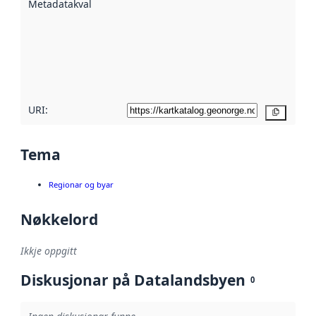
Metadatakvalitet
:
hjelp av
metadata.
Les meir om
metadatakvalitet
her
URI:
Kopier
Tema
Regionar og byar
Nøkkelord
Ikkje oppgitt
Diskusjonar på Datalandsbyen
0