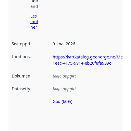
tidlegare
andre stader.
Les meir om
innhenting
her
Sist oppdatert
:
9. mai 2026
Landingsside
:
https://kartkatalog.geonorge.no/Metad
1eec-4175-9914-eb20f8fa939c
Dokumentasjon
:
Ikkje oppgitt
Datasettype
:
Ikkje oppgitt
God (60%)
Metadatakvalitet
er ein indikator
på kor godt
datasettene er
beskrive ved