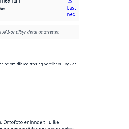
Tiled TIFF
Last
bin
ned
 API-ar tilbyr dette datasettet.
n be om slik registrering og/eller API-nøklar.
Ortofoto er inndelt i ulike
utbyggingsområder der det er behov