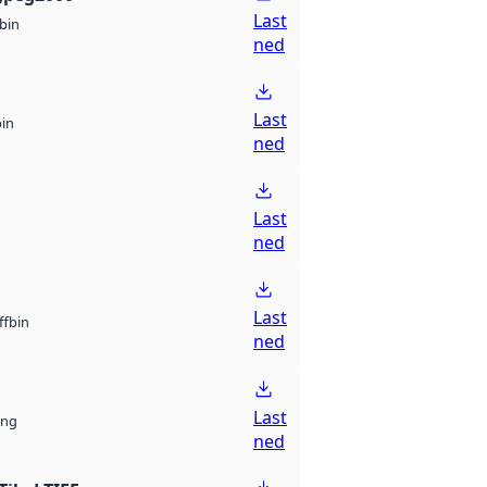
Last
bin
ned
Last
bin
ned
Last
ned
Last
bin
ff
ned
Last
ng
ned