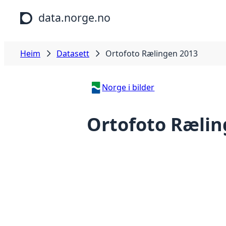
Hopp til hovudinnhald
data.norge.no
Heim
Datasett
Ortofoto Rælingen 2013
Norge i bilder
Ortofoto Rælin