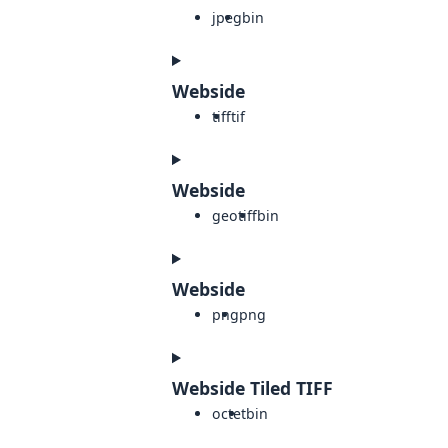
jpeg
bin
Webside
tiff
tif
Webside
geotiff
bin
Webside
png
png
Webside Tiled TIFF
octet
bin