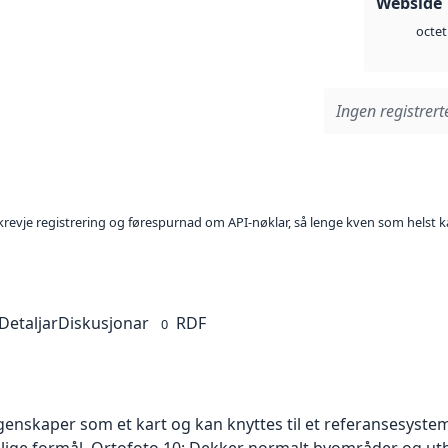
Webside 
octet
Ingen registrerte
l krevje registrering og førespurnad om API-nøklar, så lenge kven som helst ka
Detaljar
Diskusjonar
RDF
0
skaper som et kart og kan knyttes til et referansesystem. 
ellige formål. Ortofoto 10: Dekker normalt byområder og 