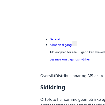
Datasett
Allmenn tilgang
Tilgjengeleg for alle. Tilgang kan likeve
Les meir om tilgangsnivå her
Oversikt
Distribusjonar og API-ar
8
Skildring
Ortofoto har samme geometriske egen
ortofotostandarder egnet til forskj