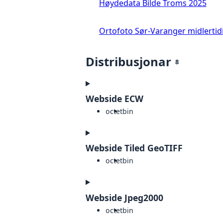
Høydedata Bilde Troms 2025
Ortofoto Sør-Varanger midlertid
Distribusjonar
8
Webside ECW
octet
bin
Webside Tiled GeoTIFF
octet
bin
Webside Jpeg2000
octet
bin