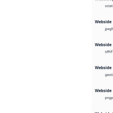
octet
Webside
jpeg
Webside
tif
tiff
Webside
geoti
Webside
p
png