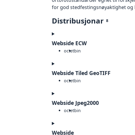
for god stedfestingsnøyaktighet og 
Distribusjonar
8
Webside ECW
octet
bin
Webside Tiled GeoTIFF
octet
bin
Webside Jpeg2000
octet
bin
Webside