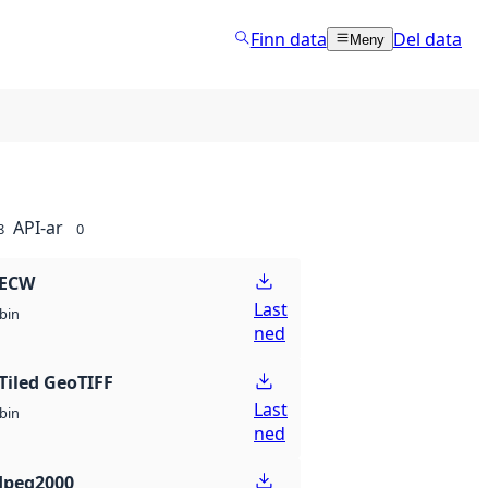
Finn data
Del data
Meny
API-ar
8
0
 ECW
Last
bin
ned
Tiled GeoTIFF
Last
bin
ned
Jpeg2000