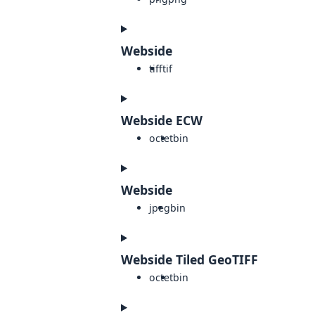
Webside
tiff
tif
Webside ECW
octet
bin
Webside
jpeg
bin
Webside Tiled GeoTIFF
octet
bin