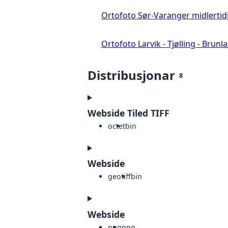
Ortofoto Sør-Varanger midlertid
Ortofoto Larvik - Tjølling - Brunl
Distribusjonar
8
Webside Tiled TIFF
octet
bin
Webside
geotiff
bin
Webside
png
png