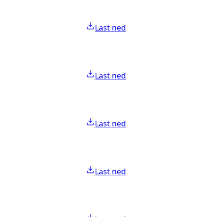
Last ned
Last ned
Last ned
Last ned