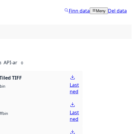
Finn data
Del data
Meny
API-ar
8
0
Tiled TIFF
Last
bin
ned
Last
bin
ff
ned