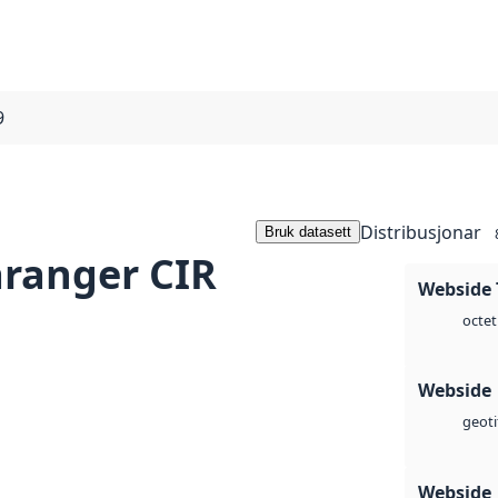
9
Distribusjonar
Bruk datasett
aranger CIR
Webside 
octet
Webside
geoti
Webside