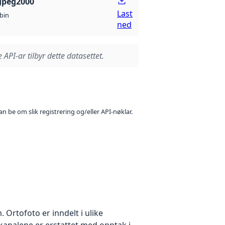
Jpeg2000
Last
bin
ned
 API-ar tilbyr dette datasettet.
n be om slik registrering og/eller API-nøklar.
Ortofoto er inndelt i ulike
ekanalene er erstattet med opptak i