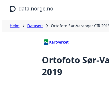
Hopp til hovudinnhald
data.norge.no
Heim
Datasett
Ortofoto Sør-Varanger CIR 201
Kartverket
Ortofoto Sør-V
2019