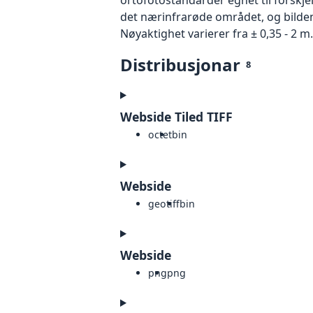
det nærinfrarøde området, og bildene
Nøyaktighet varierer fra ± 0,35 - 2 m.
Distribusjonar
8
Webside Tiled TIFF
octet
bin
Webside
geotiff
bin
Webside
png
png