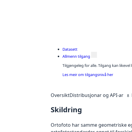
Datasett
Allmenn tilgang
Tilgjengeleg for alle. Tilgang kan likeve
Les meir om tilgangsnivå her
Oversikt
Distribusjonar og API-ar
8
Skildring
Ortofoto har samme geometriske egen
ortofotostandarder egnet til forskje