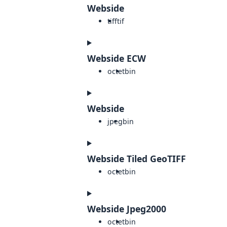
Webside
tiff
tif
Webside ECW
octet
bin
Webside
jpeg
bin
Webside Tiled GeoTIFF
octet
bin
Webside Jpeg2000
octet
bin