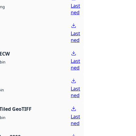
Last
ng
ned
Last
ned
 ECW
Last
bin
ned
Last
bin
ned
Tiled GeoTIFF
Last
bin
ned