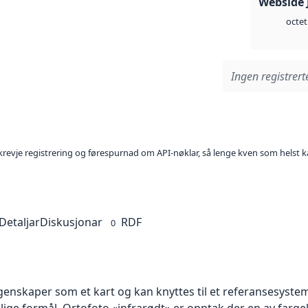
Webside 
octet
Ingen registrerte
l krevje registrering og førespurnad om API-nøklar, så lenge kven som helst ka
Detaljar
Diskusjonar
RDF
0
skaper som et kart og kan knyttes til et referansesystem. 
llige formål. Ortofoto «infrarødt» er opptak der en av farg