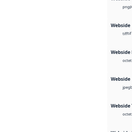
p
png
Webside
tif
tiff
Webside
octet
Webside
jpeg
Webside 
octet