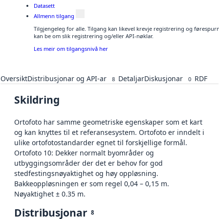
Datasett
Allmenn tilgang
Tilgjengeleg for alle. Tilgang kan likevel krevje registrering og førespu
kan be om slik registrering og/eller API-nøklar.
Les meir om tilgangsnivå her
Oversikt
Distribusjonar og API-ar
Detaljar
Diskusjonar
RDF
8
0
Skildring
Ortofoto har samme geometriske egenskaper som et kart
og kan knyttes til et referansesystem. Ortofoto er inndelt i
ulike ortofotostandarder egnet til forskjellige formål.
Ortofoto 10: Dekker normalt byområder og
utbyggingsområder der det er behov for god
stedfestingsnøyaktighet og høy oppløsning.
Bakkeoppløsningen er som regel 0,04 – 0,15 m.
Nøyaktighet ± 0.35 m.
Distribusjonar
8