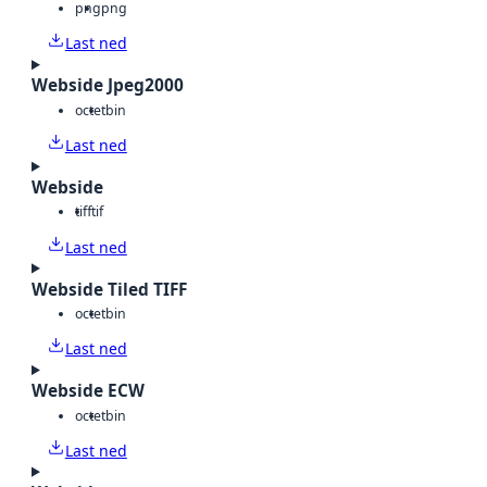
png
png
Last ned
Webside Jpeg2000
octet
bin
Last ned
Webside
tiff
tif
Last ned
Webside Tiled TIFF
octet
bin
Last ned
Webside ECW
octet
bin
Last ned