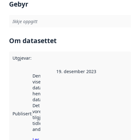
Gebyr
Ikkje oppgitt
Om datasettet
Utgjevar
:
19. desember 2023
Denne datoen
viser når
datasettet vart
henta inn av
data.norge.no.
Det kan ha
vore
Publisert
:
tilgjengeleg
tidlegare
andre stader.
Les meir om