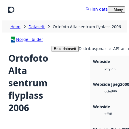
Hopp til hovudinnhald
Finn data
Meny
Heim
Datasett
Ortofoto Alta sentrum flyplass 2006
Norge i bilder
Distribusjonar
API-ar
Bruk datasett
8
Ortofoto
Webside
Alta
png
png
sentrum
Webside Jpeg200
bin
flyplass
octet
2006
Webside
tif
tiff