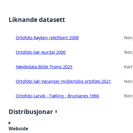
Liknande datasett
Ortofoto Røyken rektifisert 2008
Norg
Ortofoto Sør-Aurdal 2000
Norg
Høydedata Bilde Troms 2025
Kart
Ortofoto Sør-Varanger midlertidig ortofoto 2021
Norg
Ortofoto Larvik - Tjølling - Brunlanes 1966
Norg
Distribusjonar
8
Webside