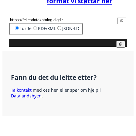
format vi støttar her
Kopier
Turtle
RDF/XML
JSON-LD
Kopier
Fann du det du leitte etter?
Ta kontakt
med oss her, eller spør om hjelp i
Datalandsbyen
.