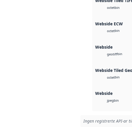
Webside Tiled TIF
bin
octet
Webside ECW
bin
octet
Webside
bin
geotiff
Webside Tiled Ge
bin
octet
Webside
bin
jpeg
Ingen registrerte API-ar ti