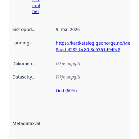
innhenting
her
Sist oppdatert
:
9. mai 2026
Landingsside
:
https://kartkatalog.geonorge.no/Metad
8aed-4285-bc80-3e5361d940c8
Dokumentasjon
:
Ikkje oppgitt
Datasettype
:
Ikkje oppgitt
God (60%)
Metadatakvalitet
er ein indikator
på kor godt
datasettene er
beskrive ved
Metadatakvalitet
:
hjelp av
metadata.