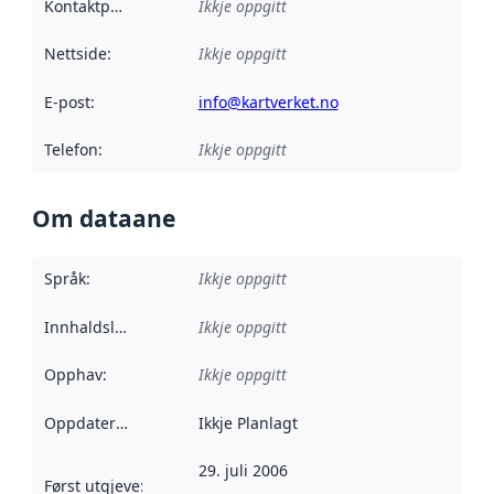
Kontaktpunkt
:
Ikkje oppgitt
Nettside
:
Ikkje oppgitt
E-post
:
info@kartverket.no
Telefon
:
Ikkje oppgitt
Om dataane
Språk
:
Ikkje oppgitt
Innhaldsleverandørar
Ikkje oppgitt
:
Opphav
:
Ikkje oppgitt
Oppdateringsfrekvens
Ikkje Planlagt
:
29. juli 2006
Først utgjeve
:
Denne datoen seier når dataa i dette datasettet 