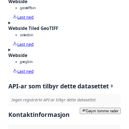
Webside
geotiff
bin
Last ned
Webside Tiled GeoTIFF
octet
bin
Last ned
Webside
jpeg
bin
Last ned
API-ar som tilbyr dette datasettet
0
Ingen registrerte API-ar tilbyr dette datasettet.
Gøym tomme rader
Kontaktinformasjon