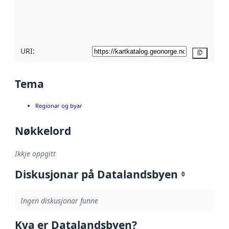
Les meir om
metadatakvalitet
her
URI:
Kopier
Tema
Regionar og byar
Nøkkelord
Ikkje oppgitt
Diskusjonar på Datalandsbyen
0
Ingen diskusjonar funne
Kva er Datalandsbyen?