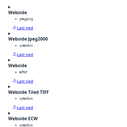
Webside
png
png
Last ned
Webside Jpeg2000
octet
bin
Last ned
Webside
tiff
tif
Last ned
Webside Tiled TIFF
octet
bin
Last ned
Webside ECW
octet
bin