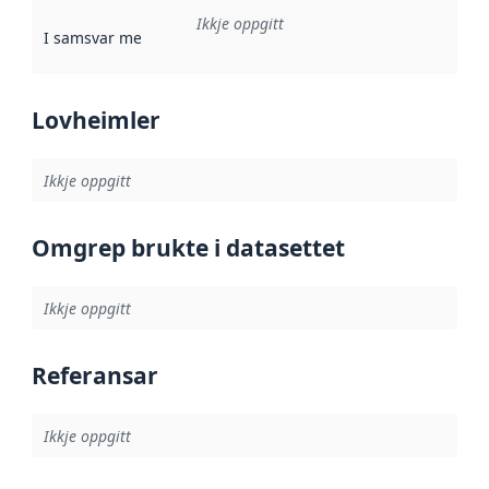
Ikkje oppgitt
I samsvar med
:
Referanse til ei implementeringsregel eller an
Lovheimler
Ikkje oppgitt
Omgrep brukte i datasettet
Ikkje oppgitt
Referansar
Ikkje oppgitt