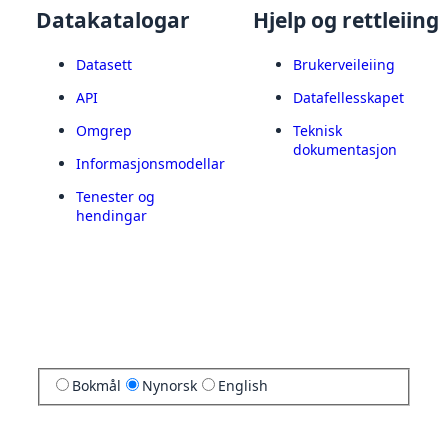
Datakatalogar
Hjelp og rettleiing
Datasett
Brukerveileiing
API
Datafellesskapet
Omgrep
Teknisk
dokumentasjon
Informasjonsmodellar
Tenester og
hendingar
Bokmål
Nynorsk
English