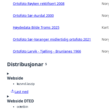
Ortofoto Røyken rektifisert 2008
Norg
Ortofoto Sør-Aurdal 2000
Norg
Høydedata Bilde Troms 2025
Kart
Ortofoto Sør-Varanger midlertidig ortofoto 2021
Norg
Ortofoto Larvik - Tjølling - Brunlanes 1966
Norg
Distribusjonar
5
Webside
laz
vnd.laszip
Last ned
Webside DTED
octet
bin