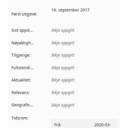
16. september 2017
Først utgjeve
:
Denne datoen seier når dataa i dette datasettet 
Sist oppdatert
:
Ikkje oppgitt
Nøyaktigheit
:
Ikkje oppgitt
Tilgjenge
:
Ikkje oppgitt
Fullstendigheit
:
Ikkje oppgitt
Aktualitet
:
Ikkje oppgitt
Relevans
:
Ikkje oppgitt
Geografisk område
:
Ikkje oppgitt
Tidsrom
:
Frå
:
2020-03-