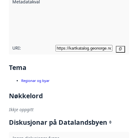
Metadatakvalitet
:
hjelp av
metadata.
Les meir om
metadatakvalitet
her
URI:
Kopier
Tema
Regionar og byar
Nøkkelord
Ikkje oppgitt
Diskusjonar på Datalandsbyen
0