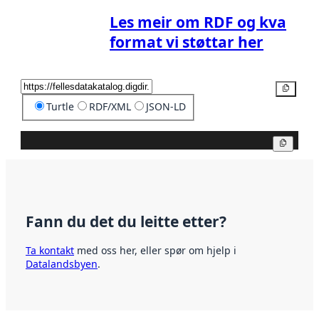
Les meir om RDF og kva
format vi støttar her
Kopier
Turtle
RDF/XML
JSON-LD
Kopier
Fann du det du leitte etter?
Ta kontakt
med oss her, eller spør om hjelp i
Datalandsbyen
.