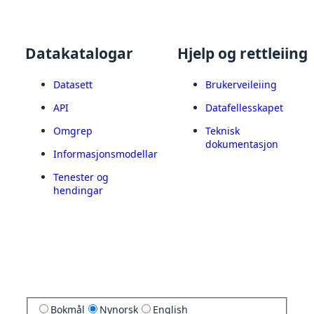
Datakatalogar
Hjelp og rettleiing
Datasett
Brukerveileiing
API
Datafellesskapet
Omgrep
Teknisk
dokumentasjon
Informasjonsmodellar
Tenester og
hendingar
Bokmål
Nynorsk
English