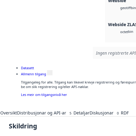
Webside
bin
geotiff
Webside ZLA
bin
octet
Ingen registrerte API
Datasett
Allmenn tilgang
Tilgjengeleg for alle. Tilgang kan likevel krevje registrering og førespu
be om slik registrering og/eller API-nøklar.
Les meir om tilgangsnivå her
Oversikt
Distribusjonar og API-ar
Detaljar
Diskusjonar
RDF
5
0
Skildring