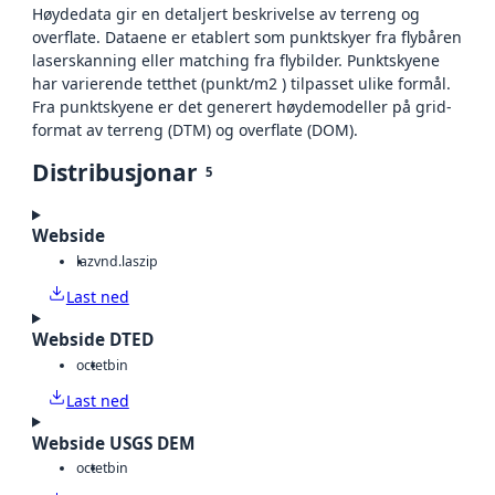
Høydedata gir en detaljert beskrivelse av terreng og
overflate. Dataene er etablert som punktskyer fra flybåren
laserskanning eller matching fra flybilder. Punktskyene
har varierende tetthet (punkt/m2 ) tilpasset ulike formål.
Fra punktskyene er det generert høydemodeller på grid-
format av terreng (DTM) og overflate (DOM).
Distribusjonar
5
Webside
laz
vnd.laszip
Last ned
Webside DTED
octet
bin
Last ned
Webside USGS DEM
octet
bin