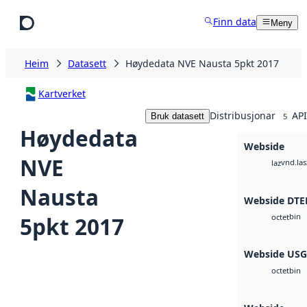
Hopp til hovudinnhald
Finn data
Meny
Heim
Datasett
Høydedata NVE Nausta 5pkt 2017
Kartverket
Distribusjonar
API
Bruk datasett
5
Høydedata
Webside
NVE
vnd.las
laz
Nausta
Webside DTE
bin
5pkt 2017
octet
Webside US
bin
octet