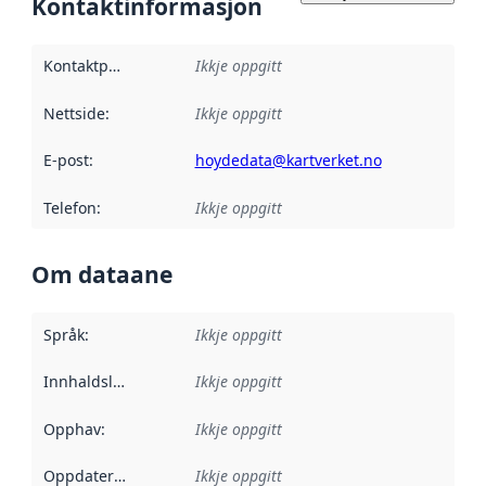
Kontaktinformasjon
Kontaktpunkt
:
Ikkje oppgitt
Nettside
:
Ikkje oppgitt
E-post
:
hoydedata@kartverket.no
Telefon
:
Ikkje oppgitt
Om dataane
Språk
:
Ikkje oppgitt
Innhaldsleverandørar
Ikkje oppgitt
:
Opphav
:
Ikkje oppgitt
Oppdateringsfrekvens
Ikkje oppgitt
: