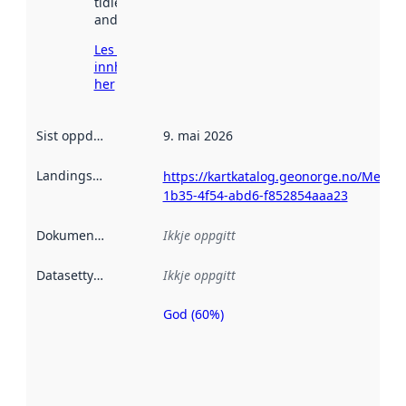
tidlegare
andre stader.
Les meir om
innhenting
her
Sist oppdatert
:
9. mai 2026
Landingsside
:
https://kartkatalog.geonorge.no/Metad
1b35-4f54-abd6-f852854aaa23
Dokumentasjon
:
Ikkje oppgitt
Datasettype
:
Ikkje oppgitt
God (60%)
Metadatakvalitet
er ein indikator
på kor godt
datasettene er
beskrive ved