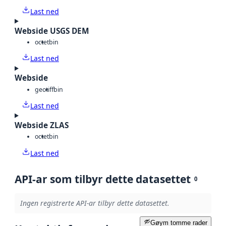
Last ned
Webside USGS DEM
octet
bin
Last ned
Webside
geotiff
bin
Last ned
Webside ZLAS
octet
bin
Last ned
API-ar som tilbyr dette datasettet
0
Ingen registrerte API-ar tilbyr dette datasettet.
Gøym tomme rader