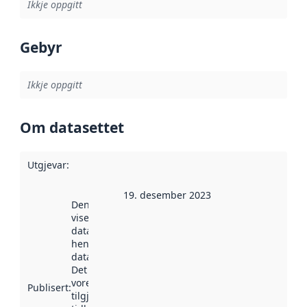
Ikkje oppgitt
Gebyr
Ikkje oppgitt
Om datasettet
Utgjevar
:
19. desember 2023
Denne datoen
viser når
datasettet vart
henta inn av
data.norge.no.
Det kan ha
vore
Publisert
:
tilgjengeleg