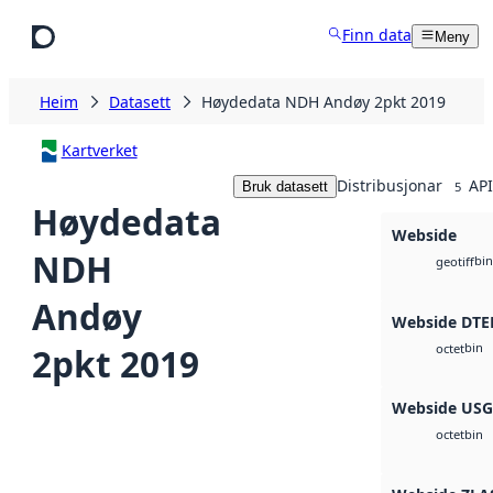
Hopp til hovudinnhald
Finn data
Meny
Heim
Datasett
Høydedata NDH Andøy 2pkt 2019
Kartverket
Distribusjonar
API
Bruk datasett
5
Høydedata
Webside
NDH
bin
geotiff
Andøy
Webside DTE
bin
2pkt 2019
octet
Webside US
bin
octet