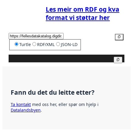
Les meir om RDF og kva
format vi støttar her
Kopier
Turtle
RDF/XML
JSON-LD
Kopier
Fann du det du leitte etter?
Ta kontakt
med oss her, eller spør om hjelp i
Datalandsbyen
.