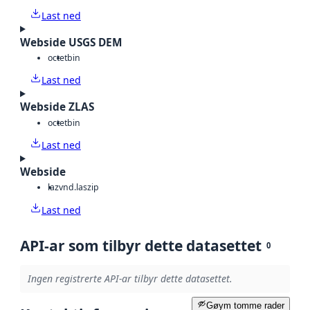
Last ned
Webside USGS DEM
octet
bin
Last ned
Webside ZLAS
octet
bin
Last ned
Webside
laz
vnd.laszip
Last ned
API-ar som tilbyr dette datasettet
0
Ingen registrerte API-ar tilbyr dette datasettet.
Gøym tomme rader