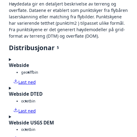
Høydedata gir en detaljert beskrivelse av terreng og
overflate. Dataene er etablert som punktskyer fra flybåren
laserskanning eller matching fra flybilder. Punktskyene
har varierende tetthet (punkt/m2 ) tilpasset ulike formål.
Fra punktskyene er det generert høydemodeller på grid-
format av terreng (DTM) og overflate (DOM).
Distribusjonar
5
Webside
geotiff
bin
Last ned
Webside DTED
octet
bin
Last ned
Webside USGS DEM
octet
bin