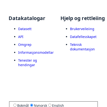
Datakatalogar
Hjelp og rettleiing
Datasett
Brukerveileiing
API
Datafellesskapet
Omgrep
Teknisk
dokumentasjon
Informasjonsmodellar
Tenester og
hendingar
Bokmål
Nynorsk
English