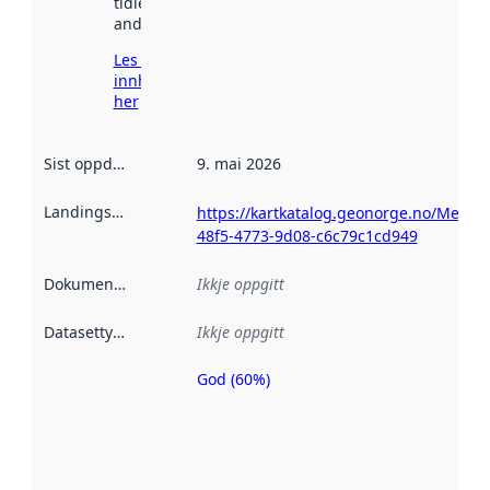
tidlegare
andre stader.
Les meir om
innhenting
her
Sist oppdatert
:
9. mai 2026
Landingsside
:
https://kartkatalog.geonorge.no/Metad
48f5-4773-9d08-c6c79c1cd949
Dokumentasjon
:
Ikkje oppgitt
Datasettype
:
Ikkje oppgitt
God (60%)
Metadatakvalitet
er ein indikator
på kor godt
datasettene er
beskrive ved