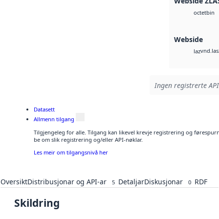
Webside ZLA
bin
octet
Webside
vnd.las
laz
Ingen registrerte API
Datasett
Allmenn tilgang
Tilgjengeleg for alle. Tilgang kan likevel krevje registrering og førespu
be om slik registrering og/eller API-nøklar.
Les meir om tilgangsnivå her
Oversikt
Distribusjonar og API-ar
Detaljar
Diskusjonar
RDF
5
0
Skildring