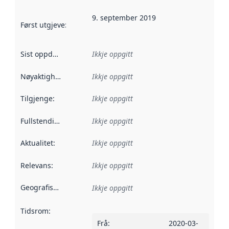
9. september 2019
Først utgjeve
:
Denne datoen seier når dataa i dette datasettet 
Sist oppdatert
:
Ikkje oppgitt
Nøyaktigheit
:
Ikkje oppgitt
Tilgjenge
:
Ikkje oppgitt
Fullstendigheit
:
Ikkje oppgitt
Aktualitet
:
Ikkje oppgitt
Relevans
:
Ikkje oppgitt
Geografisk område
:
Ikkje oppgitt
Tidsrom
:
Frå
:
2020-03-