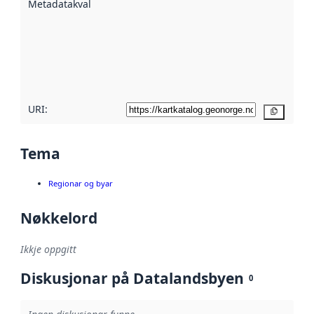
Metadatakvalitet
:
hjelp av
metadata.
Les meir om
metadatakvalitet
her
URI:
Kopier
Tema
Regionar og byar
Nøkkelord
Ikkje oppgitt
Diskusjonar på Datalandsbyen
0