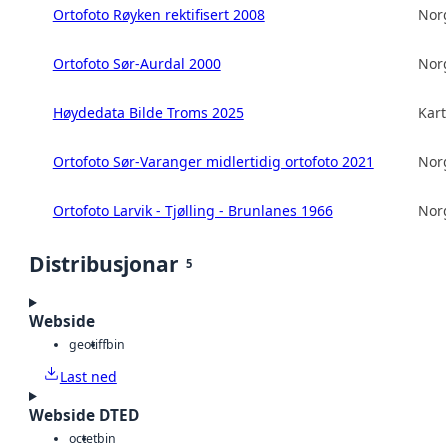
Ortofoto Røyken rektifisert 2008
Norg
Ortofoto Sør-Aurdal 2000
Norg
Høydedata Bilde Troms 2025
Kart
Ortofoto Sør-Varanger midlertidig ortofoto 2021
Norg
Ortofoto Larvik - Tjølling - Brunlanes 1966
Norg
Distribusjonar
5
Webside
geotiff
bin
Last ned
Webside DTED
octet
bin