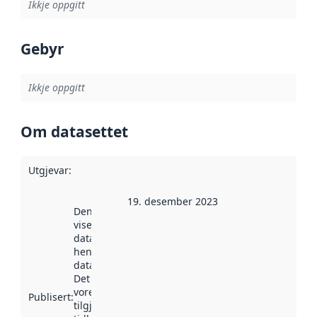
Ikkje oppgitt
Gebyr
Ikkje oppgitt
Om datasettet
Utgjevar
:
19. desember 2023
Denne datoen
viser når
datasettet vart
henta inn av
data.norge.no.
Det kan ha
vore
Publisert
:
tilgjengeleg