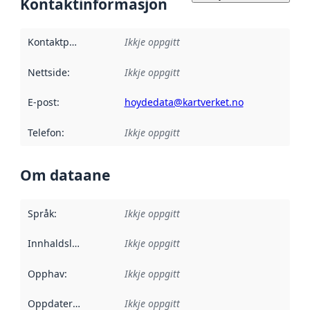
Kontaktinformasjon
Kontaktpunkt
:
Ikkje oppgitt
Nettside
:
Ikkje oppgitt
E-post
:
hoydedata@kartverket.no
Telefon
:
Ikkje oppgitt
Om dataane
Språk
:
Ikkje oppgitt
Innhaldsleverandørar
Ikkje oppgitt
:
Opphav
:
Ikkje oppgitt
Oppdateringsfrekvens
Ikkje oppgitt
: