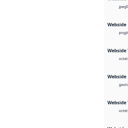
jpeg
Webside
p
png
Webside 
octet
Webside
geoti
Webside 
octet