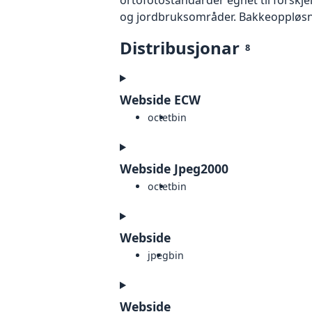
og jordbruksområder. Bakkeoppløsnin
Distribusjonar
8
Webside ECW
octet
bin
Webside Jpeg2000
octet
bin
Webside
jpeg
bin
Webside