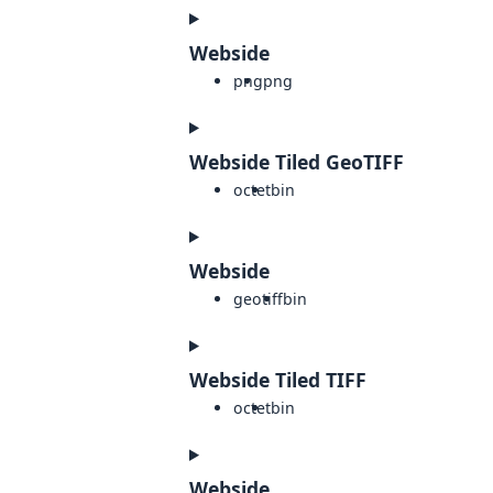
Webside
png
png
Webside Tiled GeoTIFF
octet
bin
Webside
geotiff
bin
Webside Tiled TIFF
octet
bin
Webside