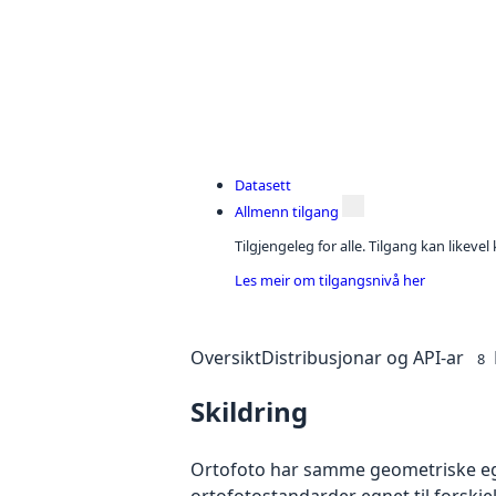
Datasett
Allmenn tilgang
Tilgjengeleg for alle. Tilgang kan likeve
Les meir om tilgangsnivå her
Oversikt
Distribusjonar og API-ar
8
Skildring
Ortofoto har samme geometriske egen
ortofotostandarder egnet til forskj