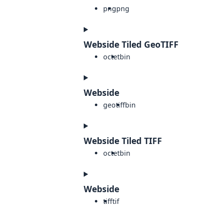
png
png
Webside Tiled GeoTIFF
octet
bin
Webside
geotiff
bin
Webside Tiled TIFF
octet
bin
Webside
tiff
tif