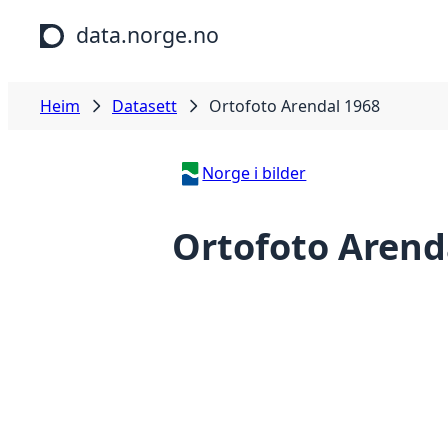
Hopp til hovudinnhald
data.norge.no
Heim
Datasett
Ortofoto Arendal 1968
Norge i bilder
Ortofoto Arend