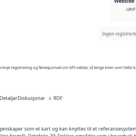
Webside
tif
tiff
Ingen registrerte
l krevje registrering og førespurnad om API-nøklar, så lenge kven som helst ka
Detaljar
Diskusjonar
RDF
0
skaper som et kart og kan knyttes til et referansesystem. 
ellige formål. Ortofoto 20: Dekker områder som i hovedsak b