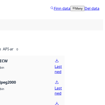
Finn data
Del data
Meny
API-ar
8
0
 ECW
Last
bin
ned
Jpeg2000
Last
bin
ned