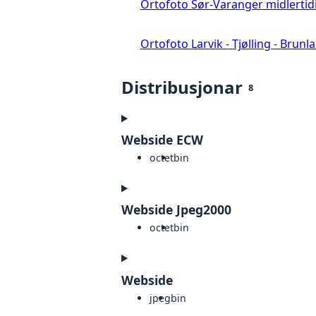
Ortofoto Sør-Varanger midlertid
Ortofoto Larvik - Tjølling - Brunl
Distribusjonar
8
Webside ECW
octet
bin
Webside Jpeg2000
octet
bin
Webside
jpeg
bin