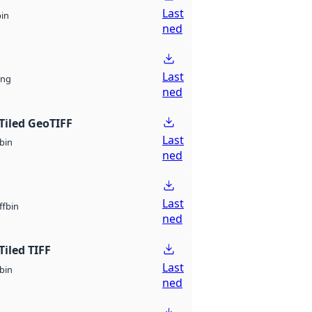
Last
bin
ned
Last
ng
ned
Tiled GeoTIFF
Last
bin
ned
Last
bin
ff
ned
Tiled TIFF
Last
bin
ned