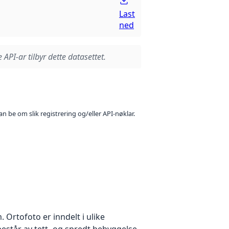
Last
ned
 API-ar tilbyr dette datasettet.
n be om slik registrering og/eller API-nøklar.
Ortofoto er inndelt i ulike
estår av tett- og spredt bebyggelse