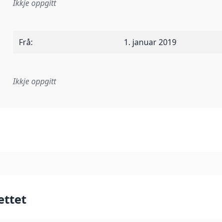
Ikkje oppgitt
Frå
:
1. januar 2019
Ikkje oppgitt
lementeringsregel eller anna spesifikasjon som ligg til grun
ettet