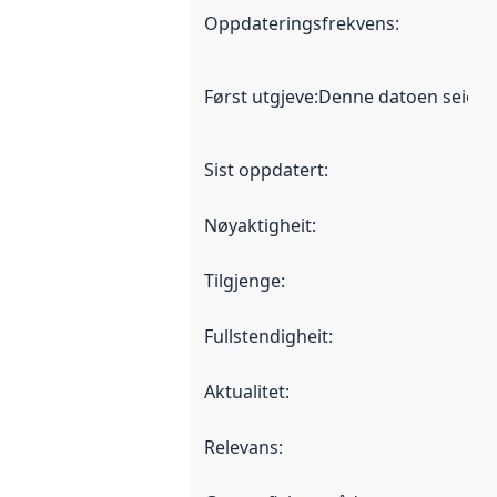
Oppdateringsfrekvens
:
Først utgjeve
:
Denne datoen seier nå
Sist oppdatert
:
Nøyaktigheit
:
Tilgjenge
:
Fullstendigheit
:
Aktualitet
:
Relevans
: