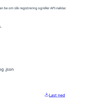
n be om slik registrering og/eller API-nøklar.
s.
og .json
Last ned