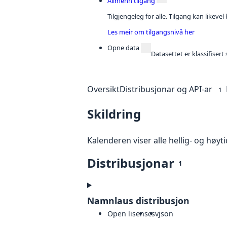
Allmenn tilgang
Tilgjengeleg for alle. Tilgang kan likeve
Les meir om tilgangsnivå her
Opne data
Datasettet er klassifiser
Oversikt
Distribusjonar og API-ar
1
Skildring
Kalenderen viser alle hellig- og høyt
Distribusjonar
1
Namnlaus distribusjon
Open lisens
csv
json