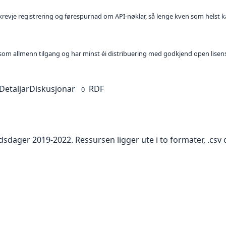
l krevje registrering og førespurnad om API-nøklar, så lenge kven som helst ka
t som allmenn tilgang og har minst éi distribuering med godkjend open lisen
Detaljar
Diskusjonar
RDF
0
idsdager 2019-2022. Ressursen ligger ute i to formater, .csv 