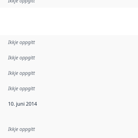
Ikkje oppgitt
Ikkje oppgitt
Ikkje oppgitt
Ikkje oppgitt
Ikkje oppgitt
10. juni 2014
r dataa i dette datasettet først blei utgitt. Det kan ha skje
Ikkje oppgitt