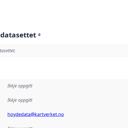
 datasettet
0
tasettet.
Ikkje oppgitt
Ikkje oppgitt
hoydedata@kartverket.no