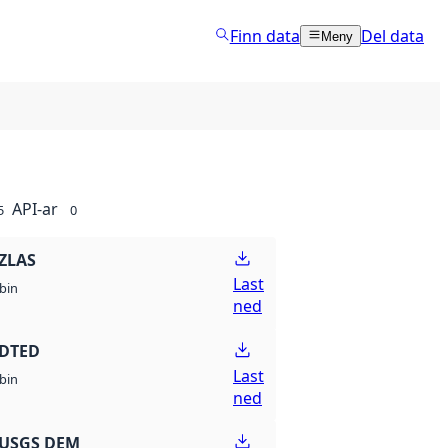
Finn data
Del data
Meny
API-ar
5
0
ZLAS
Last
bin
ned
 DTED
Last
bin
ned
 USGS DEM