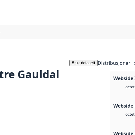
4
Distribusjonar
Bruk datasett
re Gauldal
Webside 
octet
Webside
octet
Webside