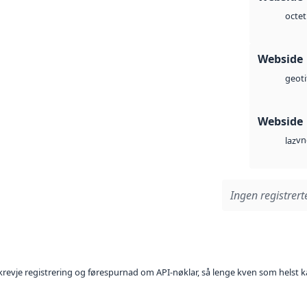
octet
Webside
geoti
Webside
vn
laz
Ingen registrerte
l krevje registrering og førespurnad om API-nøklar, så lenge kven som helst ka