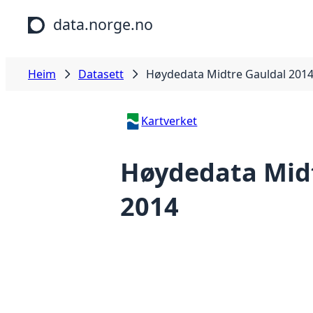
Hopp til hovudinnhald
data.norge.no
Heim
Datasett
Høydedata Midtre Gauldal 201
Kartverket
Høydedata Midt
2014