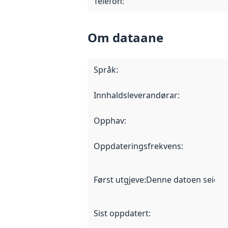
Telefon
:
Om dataane
Språk
:
Innhaldsleverandørar
:
Opphav
:
Oppdateringsfrekvens
:
Først utgjeve
:
Denne datoen seier nå
Sist oppdatert
: