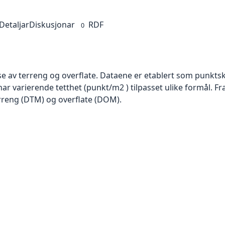
Detaljar
Diskusjonar
RDF
0
se av terreng og overflate. Dataene er etablert som punktsk
har varierende tetthet (punkt/m2 ) tilpasset ulike formål. F
rreng (DTM) og overflate (DOM).