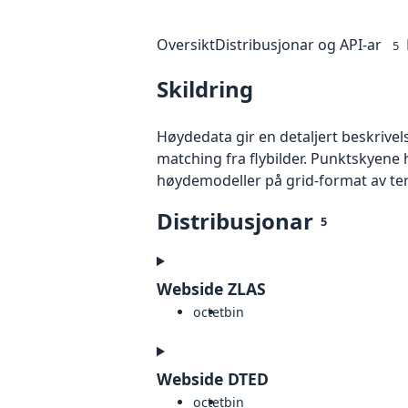
Oversikt
Distribusjonar og API-ar
5
Skildring
Høydedata gir en detaljert beskrivel
matching fra flybilder. Punktskyene 
høydemodeller på grid-format av te
Distribusjonar
5
Webside ZLAS
octet
bin
Webside DTED
octet
bin