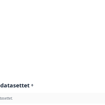
 datasettet
0
tasettet.