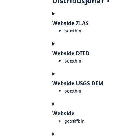
Distribusjonar
5
Webside ZLAS
octet
bin
Webside DTED
octet
bin
Webside USGS DEM
octet
bin
Webside
geotiff
bin