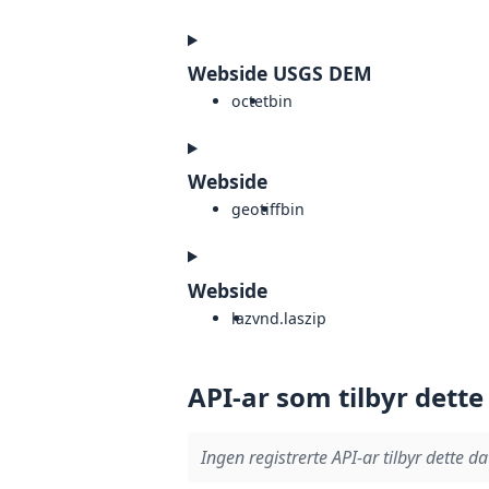
Webside USGS DEM
octet
bin
Webside
geotiff
bin
Webside
laz
vnd.laszip
API-ar som tilbyr dette
Ingen registrerte API-ar tilbyr dette da