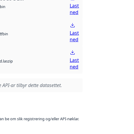
Last
bin
ned
Last
bin
ff
ned
Last
d.laszip
ned
 API-ar tilbyr dette datasettet.
n be om slik registrering og/eller API-nøklar.