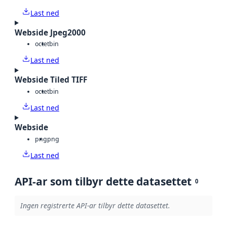
Last ned
Webside Jpeg2000
octet
bin
Last ned
Webside Tiled TIFF
octet
bin
Last ned
Webside
png
png
Last ned
API-ar som tilbyr dette datasettet
0
Ingen registrerte API-ar tilbyr dette datasettet.