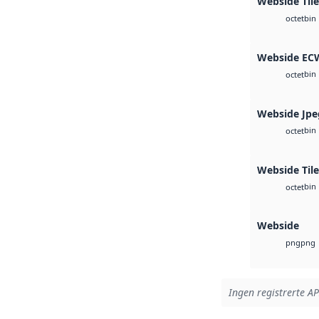
Webside Til
bin
octet
Webside EC
bin
octet
Webside Jpe
bin
octet
Webside Tile
bin
octet
Webside
png
png
Ingen registrerte API