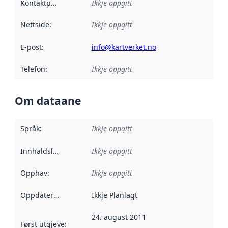
Kontaktpunkt
:
Ikkje oppgitt
Nettside
:
Ikkje oppgitt
E-post
:
info@kartverket.no
Telefon
:
Ikkje oppgitt
Om dataane
Språk
:
Ikkje oppgitt
Innhaldsleverandørar
Ikkje oppgitt
:
Opphav
:
Ikkje oppgitt
Oppdateringsfrekvens
Ikkje Planlagt
:
24. august 2011
Først utgjeve
:
Denne datoen seier når dataa i dette datasettet 