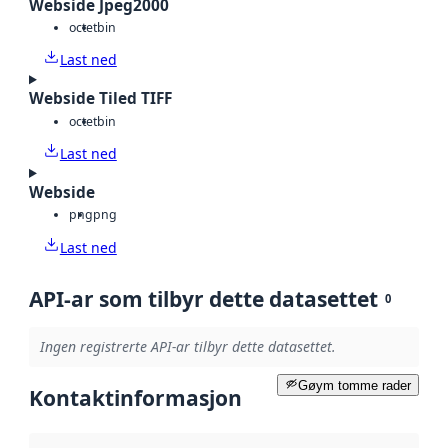
Webside Jpeg2000
octet
bin
Last ned
Webside Tiled TIFF
octet
bin
Last ned
Webside
png
png
Last ned
API-ar som tilbyr dette datasettet
0
Ingen registrerte API-ar tilbyr dette datasettet.
Gøym tomme rader
Kontaktinformasjon