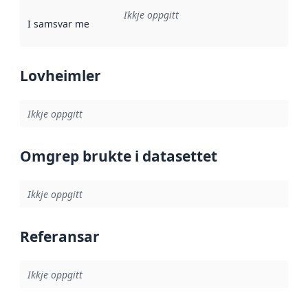
Ikkje oppgitt
I samsvar med
:
Referanse til ei implementeringsregel eller an
Lovheimler
Ikkje oppgitt
Omgrep brukte i datasettet
Ikkje oppgitt
Referansar
Ikkje oppgitt