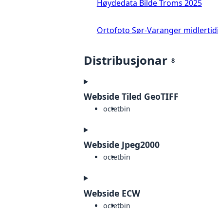
Høydedata Bilde Troms 2025
Ortofoto Sør-Varanger midlertid
Distribusjonar
8
Webside Tiled GeoTIFF
octet
bin
Webside Jpeg2000
octet
bin
Webside ECW
octet
bin