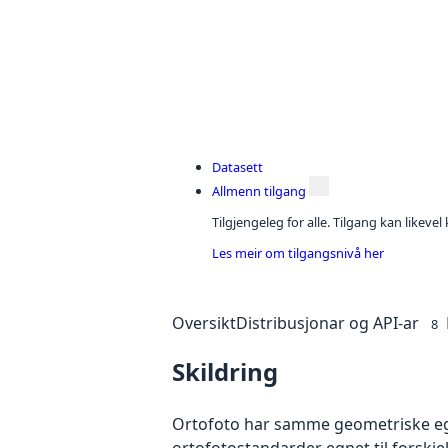
Datasett
Allmenn tilgang
Tilgjengeleg for alle. Tilgang kan likeve
Les meir om tilgangsnivå her
Oversikt
Distribusjonar og API-ar
8
Skildring
Ortofoto har samme geometriske egen
ortofotostandarder egnet til forskj