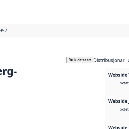
1957
Distribusjonar
Bruk datasett
erg-
Webside 
octet
Webside 
octet
Webside