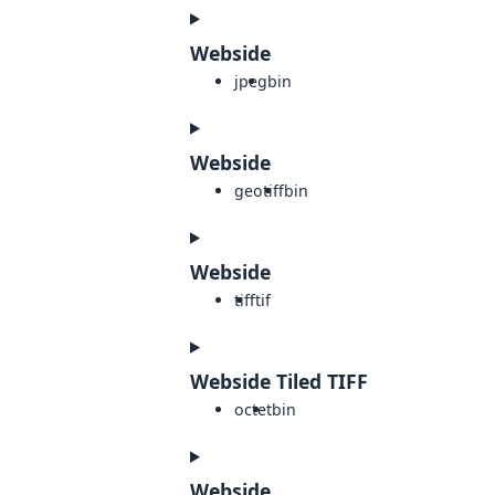
Webside
jpeg
bin
Webside
geotiff
bin
Webside
tiff
tif
Webside Tiled TIFF
octet
bin
Webside