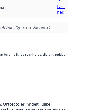
Last
ng
ned
 API-ar tilbyr dette datasettet.
n be om slik registrering og/eller API-nøklar.
Ortofoto er inndelt i ulike
estår av tett- og spredt bebyggelse