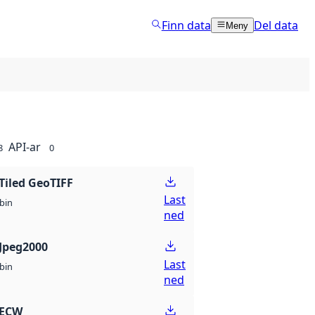
Finn data
Del data
Meny
API-ar
8
0
Tiled GeoTIFF
Last
bin
ned
Jpeg2000
Last
bin
ned
 ECW