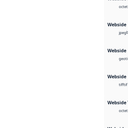
octet
Webside
jpeg
Webside
geoti
Webside
tif
tiff
Webside 
octet