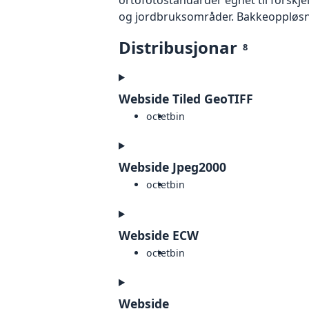
og jordbruksområder. Bakkeoppløsnin
Distribusjonar
8
Webside Tiled GeoTIFF
octet
bin
Webside Jpeg2000
octet
bin
Webside ECW
octet
bin
Webside