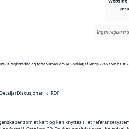
Webside
p
png
Ingen registrerte
l krevje registrering og førespurnad om API-nøklar, så lenge kven som helst ka
Detaljar
Diskusjonar
RDF
0
skaper som et kart og kan knyttes til et referansesystem. 
ellige formål. Ortofoto 20: Dekker områder som i hovedsak b