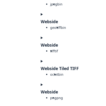
jpeg
bin
Webside
geotiff
bin
Webside
tiff
tif
Webside Tiled TIFF
octet
bin
Webside
png
png