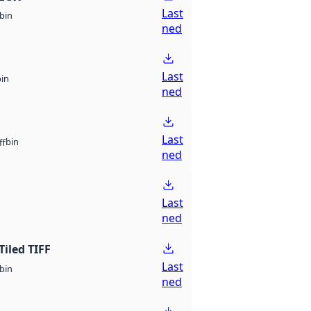
Last
bin
ned
Last
bin
ned
Last
bin
ff
ned
Last
ned
Tiled TIFF
Last
bin
ned