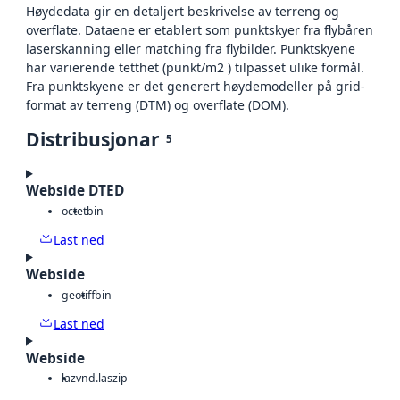
Høydedata gir en detaljert beskrivelse av terreng og
overflate. Dataene er etablert som punktskyer fra flybåren
laserskanning eller matching fra flybilder. Punktskyene
har varierende tetthet (punkt/m2 ) tilpasset ulike formål.
Fra punktskyene er det generert høydemodeller på grid-
format av terreng (DTM) og overflate (DOM).
Distribusjonar
5
Webside DTED
octet
bin
Last ned
Webside
geotiff
bin
Last ned
Webside
laz
vnd.laszip