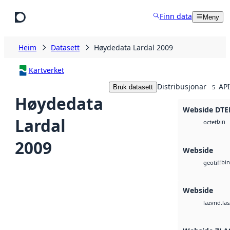
Hopp til hovudinnhald
Finn data
Meny
Heim
Datasett
Høydedata Lardal 2009
Kartverket
Distribusjonar
API
Bruk datasett
5
Høydedata
Webside DTE
Lardal
bin
octet
2009
Webside
bin
geotiff
Webside
vnd.las
laz