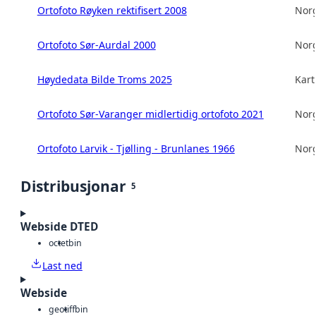
Ortofoto Røyken rektifisert 2008
Norg
Ortofoto Sør-Aurdal 2000
Norg
Høydedata Bilde Troms 2025
Kart
Ortofoto Sør-Varanger midlertidig ortofoto 2021
Norg
Ortofoto Larvik - Tjølling - Brunlanes 1966
Norg
Distribusjonar
5
Webside DTED
octet
bin
Last ned
Webside
geotiff
bin