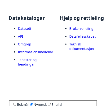
Datakatalogar
Hjelp og rettleiing
Datasett
Brukerveileiing
API
Datafellesskapet
Omgrep
Teknisk
dokumentasjon
Informasjonsmodellar
Tenester og
hendingar
Bokmål
Nynorsk
English