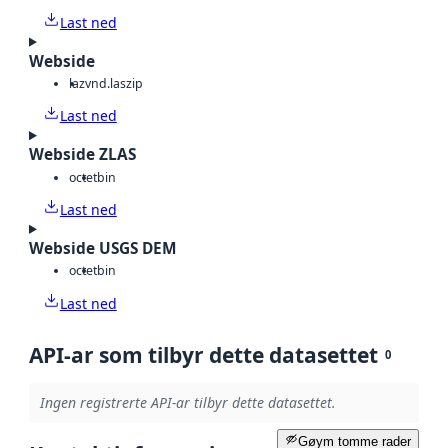
Last ned
Webside
laz
vnd.laszip
Last ned
Webside ZLAS
octet
bin
Last ned
Webside USGS DEM
octet
bin
Last ned
API-ar som tilbyr dette datasettet
0
Ingen registrerte API-ar tilbyr dette datasettet.
Gøym tomme rader