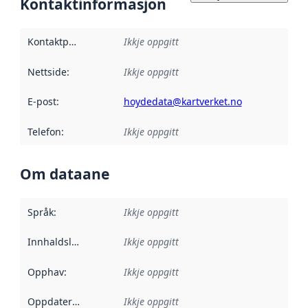
Kontaktinformasjon
Kontaktpunkt
:
Ikkje oppgitt
Nettside
:
Ikkje oppgitt
E-post
:
hoydedata@kartverket.no
Telefon
:
Ikkje oppgitt
Om dataane
Språk
:
Ikkje oppgitt
Innhaldsleverandørar
Ikkje oppgitt
:
Opphav
:
Ikkje oppgitt
Oppdateringsfrekvens
Ikkje oppgitt
: