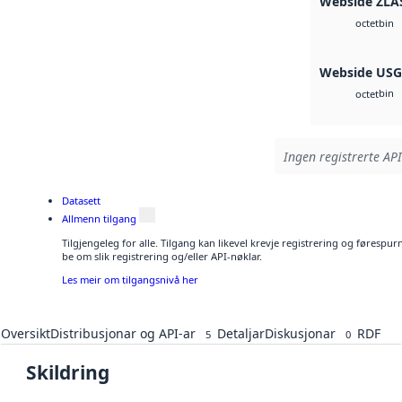
Webside ZLA
bin
octet
Webside US
bin
octet
Ingen registrerte API
Datasett
Allmenn tilgang
Tilgjengeleg for alle. Tilgang kan likevel krevje registrering og førespu
be om slik registrering og/eller API-nøklar.
Les meir om tilgangsnivå her
Oversikt
Distribusjonar og API-ar
Detaljar
Diskusjonar
RDF
5
0
Skildring