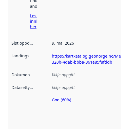
tidlegare
andre stader.
Les meir om
innhenting
her
Sist oppdatert
:
9. mai 2026
Landingsside
:
https://kartkatalog.geonorge.no/Metad
320b-4dab-bbba-361e85f8fddb
Dokumentasjon
:
Ikkje oppgitt
Datasettype
:
Ikkje oppgitt
God (60%)
Metadatakvalitet
er ein indikator
på kor godt
datasettene er
beskrive ved