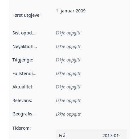
1. januar 2009
Først utgjeve
:
Denne datoen seier når dataa i dette datasettet 
Sist oppdatert
:
Ikkje oppgitt
Nøyaktigheit
:
Ikkje oppgitt
Tilgjenge
:
Ikkje oppgitt
Fullstendigheit
:
Ikkje oppgitt
Aktualitet
:
Ikkje oppgitt
Relevans
:
Ikkje oppgitt
Geografisk område
:
Ikkje oppgitt
Tidsrom
:
Frå
:
2017-01-