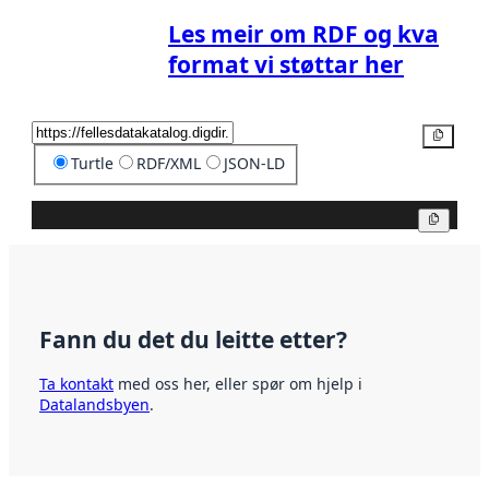
Les meir om RDF og kva
format vi støttar her
Kopier
Turtle
RDF/XML
JSON-LD
Kopier
Fann du det du leitte etter?
Ta kontakt
med oss her, eller spør om hjelp i
Datalandsbyen
.