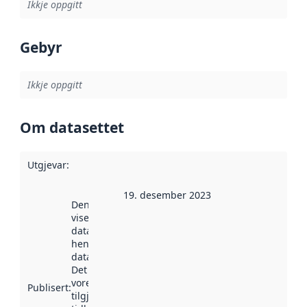
Ikkje oppgitt
Gebyr
Ikkje oppgitt
Om datasettet
Utgjevar
:
19. desember 2023
Denne datoen
viser når
datasettet vart
henta inn av
data.norge.no.
Det kan ha
vore
Publisert
:
tilgjengeleg