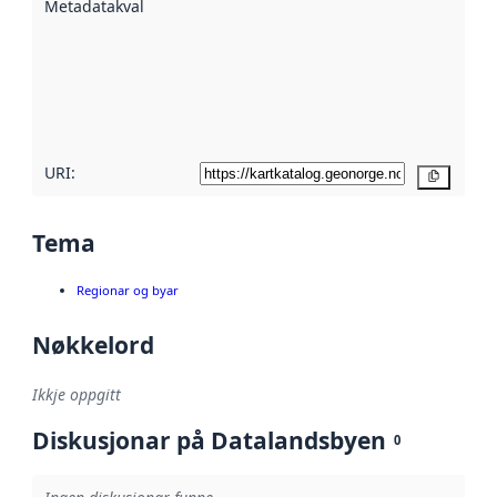
Metadatakvalitet
:
hjelp av
metadata.
Les meir om
metadatakvalitet
her
URI:
Kopier
Tema
Regionar og byar
Nøkkelord
Ikkje oppgitt
Diskusjonar på Datalandsbyen
0