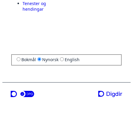
Tenester og
hendingar
Bokmål
Nynorsk
English
ei teneste frå