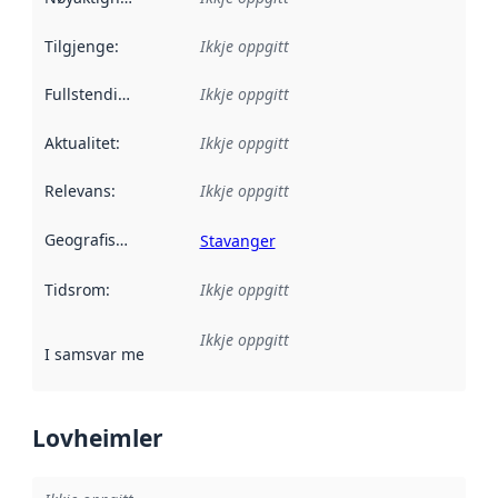
Tilgjenge
:
Ikkje oppgitt
Fullstendigheit
:
Ikkje oppgitt
Aktualitet
:
Ikkje oppgitt
Relevans
:
Ikkje oppgitt
Geografisk område
:
Stavanger
Tidsrom
:
Ikkje oppgitt
Ikkje oppgitt
I samsvar med
:
Referanse til ei implementeringsregel eller an
Lovheimler