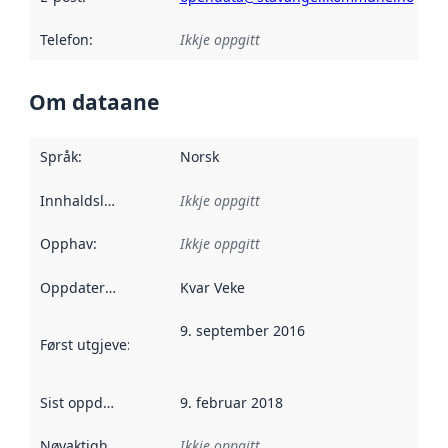
Telefon
:
Ikkje oppgitt
Om dataane
Språk
:
Norsk
Innhaldsleverandørar
Ikkje oppgitt
:
Opphav
:
Ikkje oppgitt
Oppdateringsfrekvens
Kvar Veke
:
9. september 2016
Først utgjeve
:
Denne datoen seier når dataa i dette datasettet 
Sist oppdatert
:
9. februar 2018
Nøyaktigheit
:
Ikkje oppgitt