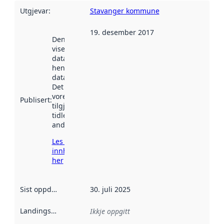
Utgjevar
:
Stavanger kommune
19. desember 2017
Denne datoen
viser når
datasettet vart
henta inn av
data.norge.no.
Det kan ha
vore
Publisert
:
tilgjengeleg
tidlegare
andre stader.
Les meir om
innhenting
her
Sist oppdatert
:
30. juli 2025
Landingsside
:
Ikkje oppgitt