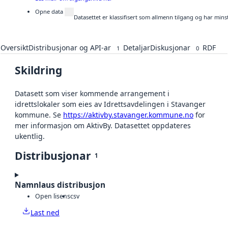
Opne data
Datasettet er klassifisert som allmenn tilgang og har mins
Oversikt
Distribusjonar og API-ar
Detaljar
Diskusjonar
RDF
1
0
Skildring
Datasett som viser kommende arrangement i
idrettslokaler som eies av Idrettsavdelingen i Stavanger
kommune. Se
https://aktivby.stavanger.kommune.no
for
mer informasjon om AktivBy. Datasettet oppdateres
ukentlig.
Distribusjonar
1
Namnlaus distribusjon
Open lisens
csv
Last ned