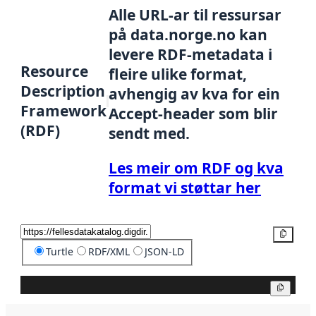
Alle URL-ar til ressursar
på data.norge.no kan
levere RDF-metadata i
Resource
fleire ulike format,
Description
avhengig av kva for ein
Framework
Accept-header som blir
(RDF)
sendt med.
Les meir om RDF og kva
format vi støttar her
Kopier
Turtle
RDF/XML
JSON-LD
Kopier