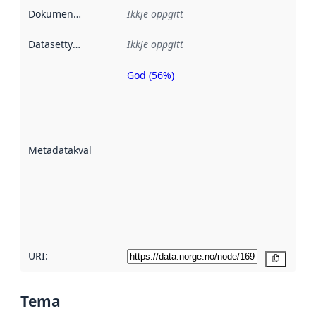
Dokumentasjon
:
Ikkje oppgitt
Datasettype
:
Ikkje oppgitt
God (56%)
Metadatakvalitet
er ein indikator
på kor godt
datasettene er
beskrive ved
Metadatakvalitet
:
hjelp av
metadata.
Les meir om
metadatakvalitet
her
URI:
Kopier
Tema