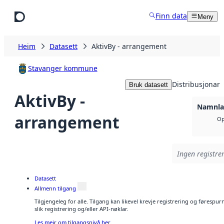
Hopp til hovudinnhald
Finn data
Meny
Heim
Datasett
AktivBy - arrangement
Stavanger kommune
Distribusjonar
Bruk datasett
AktivBy -
Namnlau
arrangement
Op
Ingen registrer
Datasett
Allmenn tilgang
Tilgjengeleg for alle. Tilgang kan likevel krevje registrering og føresp
slik registrering og/eller API-nøklar.
Les meir om tilgangsnivå her