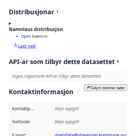
Distribusjonar
1
Namnlaus distribusjon
Open lisens
csv
Last ned
API-ar som tilbyr dette datasettet
0
Ingen registrerte API-ar tilbyr dette datasettet.
Gøym tomme rader
Kontaktinformasjon
Kontaktpunkt
:
Ikkje oppgitt
Nettside
:
Ikkje oppgitt
E-post
:
opendata@stavanger.kommune.no