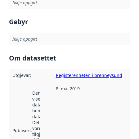
Ikkje oppgitt
Gebyr
Ikkje oppgitt
Om datasettet
Utgjevar
:
Registerenheten i brønnøysund
8. mai 2019
Denne datoen
viser når
datasettet vart
henta inn av
data.norge.no.
Det kan ha
vore
Publisert
:
tilgjengeleg