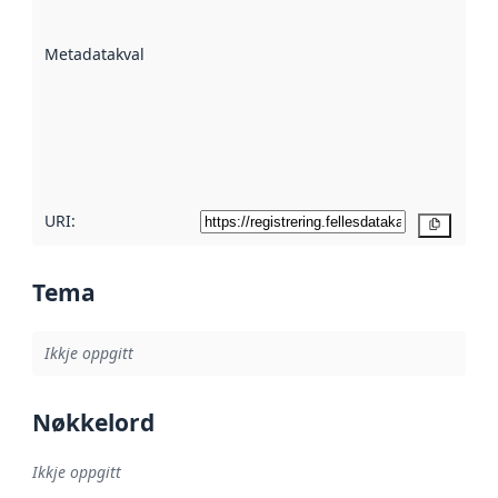
datasettene er
beskrive ved
Metadatakvalitet
:
hjelp av
metadata.
Les meir om
metadatakvalitet
her
URI:
Kopier
Tema
Ikkje oppgitt
Nøkkelord
Ikkje oppgitt