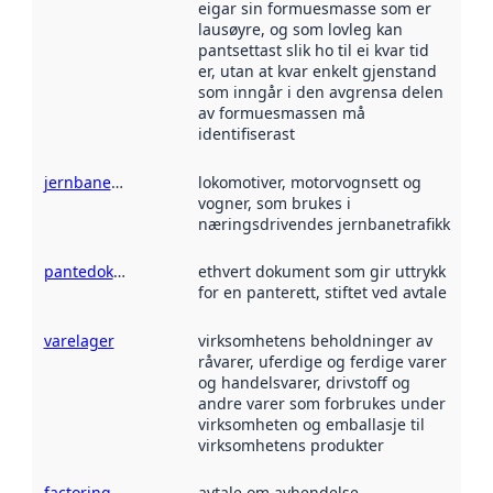
eigar sin formuesmasse som er
lausøyre, og som lovleg kan
pantsettast slik ho til ei kvar tid
er, utan at kvar enkelt gjenstand
som inngår i den avgrensa delen
av formuesmassen må
identifiserast
jernbanemateriell
lokomotiver, motorvognsett og
vogner, som brukes i
næringsdrivendes jernbanetrafikk
pantedokument
ethvert dokument som gir uttrykk
for en panterett, stiftet ved avtale
varelager
virksomhetens beholdninger av
råvarer, uferdige og ferdige varer
og handelsvarer, drivstoff og
andre varer som forbrukes under
virksomheten og emballasje til
virksomhetens produkter
factoringavtale
avtale om avhendelse,