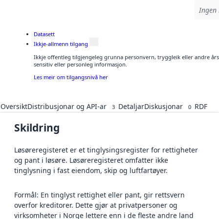
Ingen 
Datasett
Ikkje-allmenn tilgang
Ikkje offentleg tilgjengeleg grunna personvern, tryggleik eller andre å
sensitiv eller personleg informasjon.
Les meir om tilgangsnivå her
Oversikt
Distribusjonar og API-ar
Detaljar
Diskusjonar
RDF
3
0
Skildring
Løsøreregisteret er et tinglysingsregister for rettigheter
og pant i løsøre. Løsøreregisteret omfatter ikke
tinglysning i fast eiendom, skip og luftfartøyer.
Formål: En tinglyst rettighet eller pant, gir rettsvern
overfor kreditorer. Dette gjør at privatpersoner og
virksomheter i Norge lettere enn i de fleste andre land