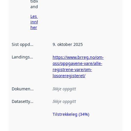
tidlegare
andre stader.
Les meir om
innhenting
her
Sist oppdatert
:
9. oktober 2025
Landingsside
:
https://www.brreg.no/om-
oss/oppgavene-vare/alle-
registrene-vare/om-
losoreregisteret/
Dokumentasjon
:
Ikkje oppgitt
Datasettype
:
Ikkje oppgitt
Tilstrekkeleg (34%)
Metadatakvalitet
er ein indikator
på kor godt