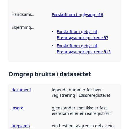
Handsamingsgrunnlag
:
Forskrift om tinglysing §16
Skjermingsheimel
:
Forskrift om gebyr til
Brønnøysundregistrene §7
Forskrift om gebyr til
Brønnøysundregistrene §13
Omgrep brukte i datasettet
dokumentnummer
løpende nummer for hver
registrering i Løsøreregisteret
løsøre
gjenstander som ikke er fast
eiendom eller er realregistrert
tingsamband
ein bestemt avgrensa del av ein