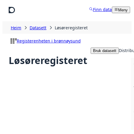
Hopp til hovudinnhald
Finn data
Meny
Heim
Datasett
Løsøreregisteret
Registerenheten i brønnøysund
Distrib
Bruk datasett
Løsøreregisteret