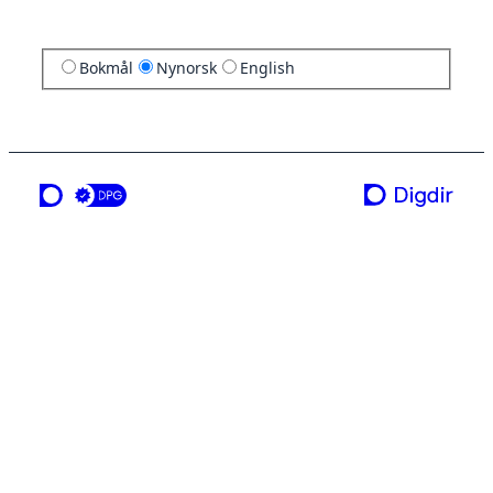
Bokmål
Nynorsk
English
ei teneste frå