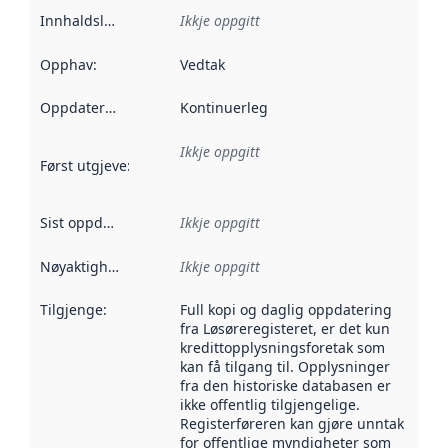
Innhaldsleverandørar
Ikkje oppgitt
:
Opphav
:
Vedtak
Oppdateringsfrekvens
Kontinuerleg
:
Ikkje oppgitt
Først utgjeve
:
Denne datoen seier når dataa i dette datasettet 
Sist oppdatert
:
Ikkje oppgitt
Nøyaktigheit
:
Ikkje oppgitt
Tilgjenge
:
Full kopi og daglig oppdatering
fra Løsøreregisteret, er det kun
kredittopplysningsforetak som
kan få tilgang til. Opplysninger
fra den historiske databasen er
ikke offentlig tilgjengelige.
Registerføreren kan gjøre unntak
for offentlige myndigheter som