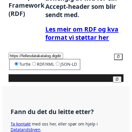
Framework
Accept-header som blir
(RDF)
sendt med.
Les meir om RDF og kva
format vi støttar her
Kopier
Turtle
RDF/XML
JSON-LD
Kopier
Fann du det du leitte etter?
Ta kontakt
med oss her, eller spør om hjelp i
Datalandsbyen
.