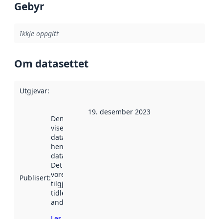
Gebyr
Ikkje oppgitt
Om datasettet
Utgjevar
:
19. desember 2023
Denne datoen
viser når
datasettet vart
henta inn av
data.norge.no.
Det kan ha
vore
Publisert
:
tilgjengeleg
tidlegare
andre stader.
Les meir om