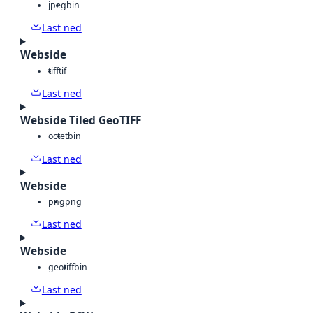
jpeg
bin
Last ned
Webside
tiff
tif
Last ned
Webside Tiled GeoTIFF
octet
bin
Last ned
Webside
png
png
Last ned
Webside
geotiff
bin
Last ned