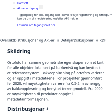
Datasett
Allmenn tilgang
Tilgjengeleg for alle. Tilgang kan likevel krevje registrering og førespu
kan be om slik registrering og/eller API-nøklar.
Les meir om tilgangsnivå her
Oversikt
Distribusjonar og API-ar
Detaljar
Diskusjonar
RDF
8
0
Skildring
Ortofoto har samme geometriske egenskaper som et kart
for alle objekter lokalisert på bakkenivå og kan knyttes til
et referansesystem. Bakkeoppløsning på ortofoto varierer
og er oppgitt i metadataene. For prosjekter gjennomført
før 2020, vil nøyaktigheten variere fra 0,5-2 m avhengig
av bakkeoppløsning og benyttet terrengmodell. Fra 2020
er nøyaktigheten til produktet oppgitt i
metadatainformasjonen.
Distribusjonar
8