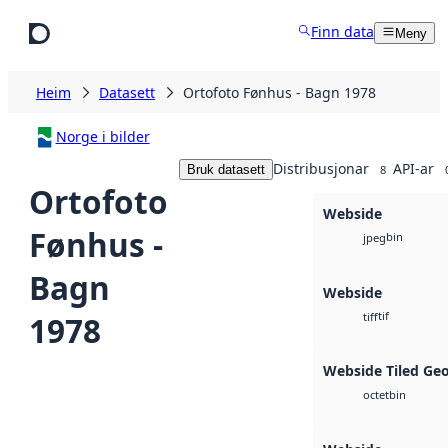
Hopp til hovudinnhald
Finn data
Meny
Heim
Datasett
Ortofoto Fønhus - Bagn 1978
Norge i bilder
Distribusjonar
API-ar
Bruk datasett
8
Ortofoto
Webside
Fønhus -
bin
jpeg
Bagn
Webside
tif
1978
tiff
Webside Tiled Ge
bin
octet