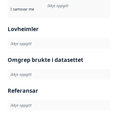
Ikkje oppgitt
I samsvar med
:
Referanse til ei implementeringsregel eller an
Lovheimler
Ikkje oppgitt
Omgrep brukte i datasettet
Ikkje oppgitt
Referansar
Ikkje oppgitt