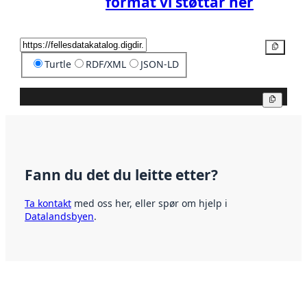
format vi støttar her
Kopier
Turtle
RDF/XML
JSON-LD
Kopier
Fann du det du leitte etter?
Ta kontakt
med oss her, eller spør om hjelp i
Datalandsbyen
.