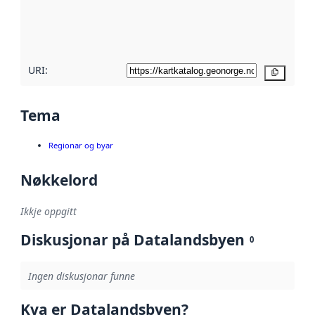
Les meir om
metadatakvalitet
her
URI:
Kopier
Tema
Regionar og byar
Nøkkelord
Ikkje oppgitt
Diskusjonar på Datalandsbyen
0
Ingen diskusjonar funne
Kva er Datalandsbyen?