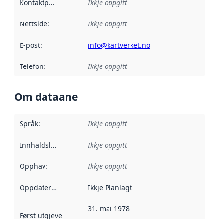
Kontaktpunkt
:
Ikkje oppgitt
Nettside
:
Ikkje oppgitt
E-post
:
info@kartverket.no
Telefon
:
Ikkje oppgitt
Om dataane
Språk
:
Ikkje oppgitt
Innhaldsleverandørar
Ikkje oppgitt
:
Opphav
:
Ikkje oppgitt
Oppdateringsfrekvens
Ikkje Planlagt
:
31. mai 1978
Først utgjeve
:
Denne datoen seier når dataa i dette datasettet 