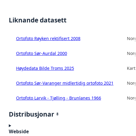
Liknande datasett
Ortofoto Røyken rektifisert 2008
Norg
Ortofoto Sør-Aurdal 2000
Norg
Høydedata Bilde Troms 2025
Kart
Ortofoto Sør-Varanger midlertidig ortofoto 2021
Norg
Ortofoto Larvik - Tjølling - Brunlanes 1966
Norg
Distribusjonar
8
Webside