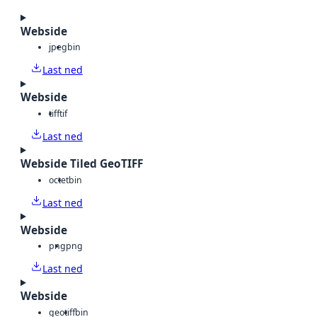
Webside
jpeg
bin
Last ned
Webside
tiff
tif
Last ned
Webside Tiled GeoTIFF
octet
bin
Last ned
Webside
png
png
Last ned
Webside
geotiff
bin