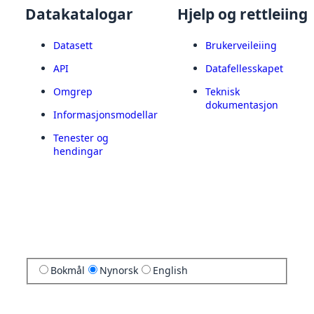
Datakatalogar
Hjelp og rettleiing
Datasett
Brukerveileiing
API
Datafellesskapet
Omgrep
Teknisk
dokumentasjon
Informasjonsmodellar
Tenester og
hendingar
Bokmål
Nynorsk
English