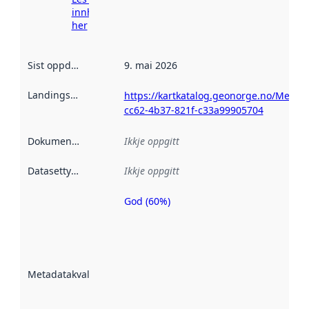
innhenting
her
Sist oppdatert
:
9. mai 2026
Landingsside
:
https://kartkatalog.geonorge.no/Metad
cc62-4b37-821f-c33a99905704
Dokumentasjon
:
Ikkje oppgitt
Datasettype
:
Ikkje oppgitt
God (60%)
Metadatakvalitet
er ein indikator
på kor godt
datasettene er
beskrive ved
Metadatakvalitet
:
hjelp av
metadata.