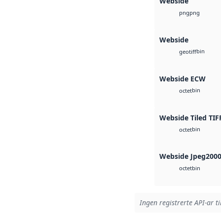
Webside
png
png
Webside
bin
geotiff
Webside ECW
bin
octet
Webside Tiled TIF
bin
octet
Webside Jpeg200
bin
octet
Ingen registrerte API-ar ti