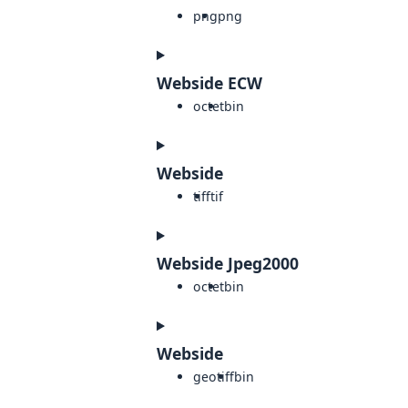
png
png
Webside ECW
octet
bin
Webside
tiff
tif
Webside Jpeg2000
octet
bin
Webside
geotiff
bin