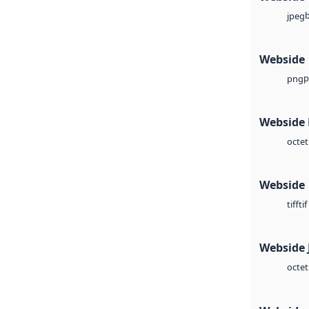
jpeg
Webside
p
png
Webside
octet
Webside
tif
tiff
Webside 
octet