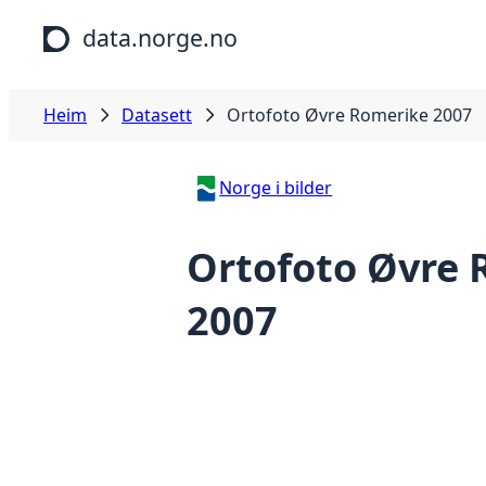
Hopp til hovudinnhald
data.norge.no
Heim
Datasett
Ortofoto Øvre Romerike 2007
Norge i bilder
Ortofoto Øvre 
2007