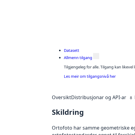
Datasett
Allmenn tilgang
Tilgjengeleg for alle. Tilgang kan likeve
Les meir om tilgangsnivå her
Oversikt
Distribusjonar og API-ar
8
Skildring
Ortofoto har samme geometriske egen
ortofotostandarder egnet til forskj