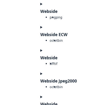
Webside
png
png
Webside ECW
octet
bin
Webside
tiff
tif
Webside Jpeg2000
octet
bin
Webside