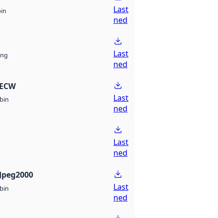
Last
bin
ned
Last
ng
ned
 ECW
Last
bin
ned
Last
ned
Jpeg2000
Last
bin
ned