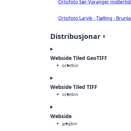
Ortofoto Sør-Varanger midlertid
Ortofoto Larvik - Tjølling - Brunl
Distribusjonar
8
Webside Tiled GeoTIFF
octet
bin
Webside Tiled TIFF
octet
bin
Webside
jpeg
bin