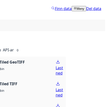
Finn data
Del data
Meny
API-ar
8
0
Tiled GeoTIFF
Last
bin
ned
Tiled TIFF
Last
bin
ned