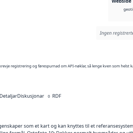
Webside
geoti
Ingen registrerte
l krevje registrering og førespurnad om API-nøklar, så lenge kven som helst ka
Detaljar
Diskusjonar
RDF
0
skaper som et kart og kan knyttes til et referansesystem. 
ellige formål. Ortofoto 10: Dekker normalt byområder og 