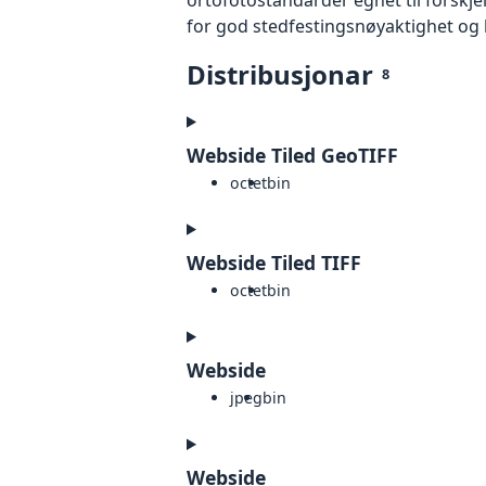
for god stedfestingsnøyaktighet og 
Distribusjonar
8
Webside Tiled GeoTIFF
octet
bin
Webside Tiled TIFF
octet
bin
Webside
jpeg
bin
Webside