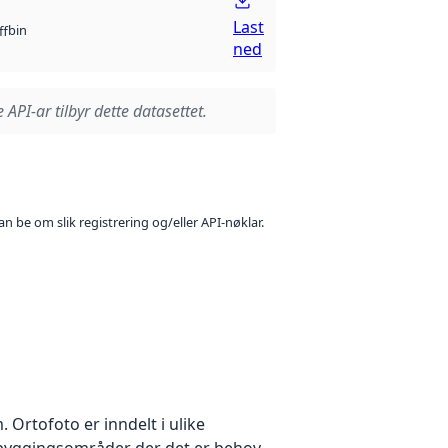
Last
bin
ff
ned
 API-ar tilbyr dette datasettet.
n be om slik registrering og/eller API-nøklar.
Ortofoto er inndelt i ulike
utbyggingsområder der det er behov