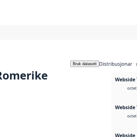
Distribusjonar
Bruk datasett
Romerike
Webside 
octet
Webside 
octet
Webside