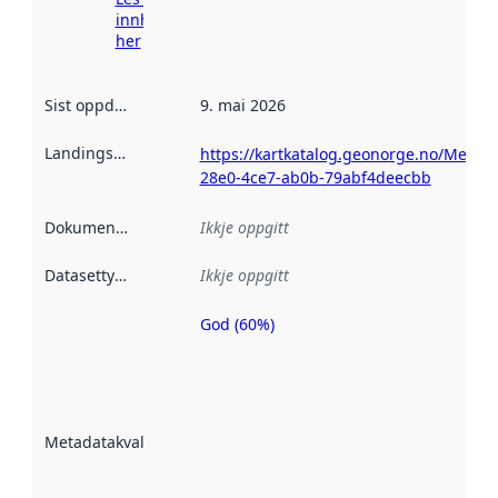
innhenting
her
Sist oppdatert
:
9. mai 2026
Landingsside
:
https://kartkatalog.geonorge.no/Metad
28e0-4ce7-ab0b-79abf4deecbb
Dokumentasjon
:
Ikkje oppgitt
Datasettype
:
Ikkje oppgitt
God (60%)
Metadatakvalitet
er ein indikator
på kor godt
datasettene er
beskrive ved
Metadatakvalitet
:
hjelp av
metadata.