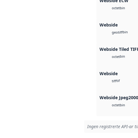
Webside ECW
bin
octet
Webside
bin
geotiff
Webside Tiled TIF
bin
octet
Webside
tif
tiff
Webside Jpeg200
bin
octet
Ingen registrerte API-ar ti