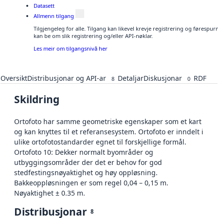
Datasett
Allmenn tilgang
Tilgjengeleg for alle. Tilgang kan likevel krevje registrering og førespu
kan be om slik registrering og/eller API-nøklar.
Les meir om tilgangsnivå her
Oversikt
Distribusjonar og API-ar
Detaljar
Diskusjonar
RDF
8
0
Skildring
Ortofoto har samme geometriske egenskaper som et kart
og kan knyttes til et referansesystem. Ortofoto er inndelt i
ulike ortofotostandarder egnet til forskjellige formål.
Ortofoto 10: Dekker normalt byområder og
utbyggingsområder der det er behov for god
stedfestingsnøyaktighet og høy oppløsning.
Bakkeoppløsningen er som regel 0,04 – 0,15 m.
Nøyaktighet ± 0.35 m.
Distribusjonar
8