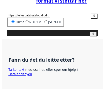
format vi støttar her
Kopier
Turtle
RDF/XML
JSON-LD
Kopier
Fann du det du leitte etter?
Ta kontakt
med oss her, eller spør om hjelp i
Datalandsbyen
.