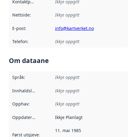
Kontaktpunkt
:
Ikkje oppgitt
Nettside
:
Ikkje oppgitt
E-post
:
info@kartverket.no
Telefon
:
Ikkje oppgitt
Om dataane
Språk
:
Ikkje oppgitt
Innhaldsleverandørar
Ikkje oppgitt
:
Opphav
:
Ikkje oppgitt
Oppdateringsfrekvens
Ikkje Planlagt
:
11. mai 1985
Først utgjeve
:
Denne datoen seier når dataa i dette datasettet 