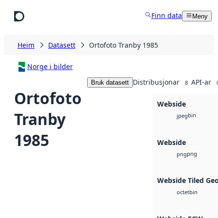
Hopp til hovudinnhald
Finn data
Meny
Heim
Datasett
Ortofoto Tranby 1985
Norge i bilder
Distribusjonar
API-ar
Bruk datasett
8
Ortofoto
Webside
Tranby
bin
jpeg
1985
Webside
png
png
Webside Tiled Ge
bin
octet