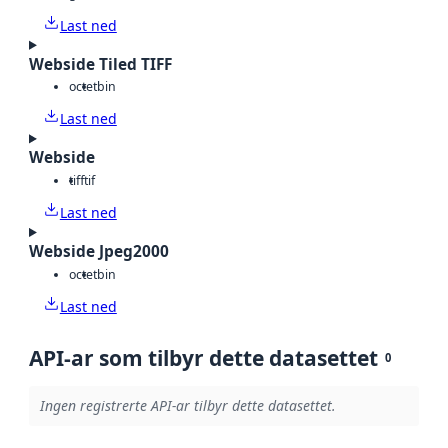
Last ned
Webside Tiled TIFF
octet
bin
Last ned
Webside
tiff
tif
Last ned
Webside Jpeg2000
octet
bin
Last ned
API-ar som tilbyr dette datasettet
0
Ingen registrerte API-ar tilbyr dette datasettet.