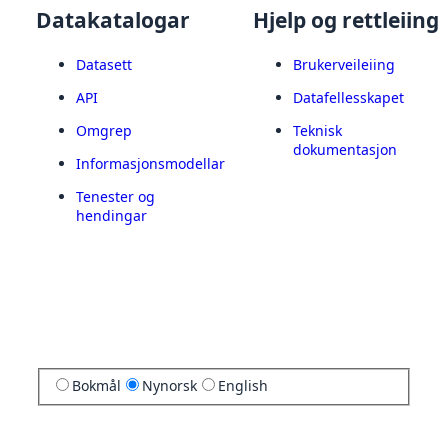
Datakatalogar
Hjelp og rettleiing
Datasett
Brukerveileiing
API
Datafellesskapet
Omgrep
Teknisk
dokumentasjon
Informasjonsmodellar
Tenester og
hendingar
Bokmål
Nynorsk
English