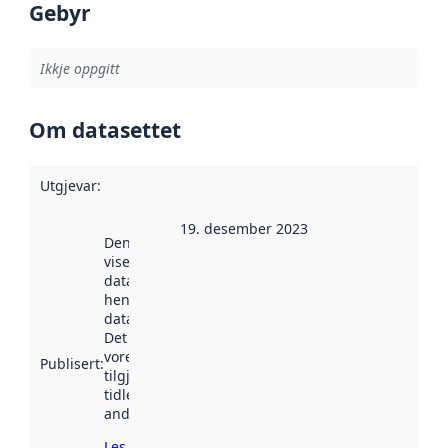
Gebyr
Ikkje oppgitt
Om datasettet
Utgjevar
:
19. desember 2023
Denne datoen
viser når
datasettet vart
henta inn av
data.norge.no.
Det kan ha
vore
Publisert
:
tilgjengeleg
tidlegare
andre stader.
Les meir om