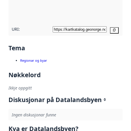
Les meir om
metadatakvalitet
her
URI:
Kopier
Tema
Regionar og byar
Nøkkelord
Ikkje oppgitt
Diskusjonar på Datalandsbyen
0
Ingen diskusjonar funne
Kva er Datalandsbyen?