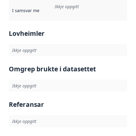
Ikkje oppgitt
I samsvar med
:
Referanse til ei implementeringsregel eller an
Lovheimler
Ikkje oppgitt
Omgrep brukte i datasettet
Ikkje oppgitt
Referansar
Ikkje oppgitt