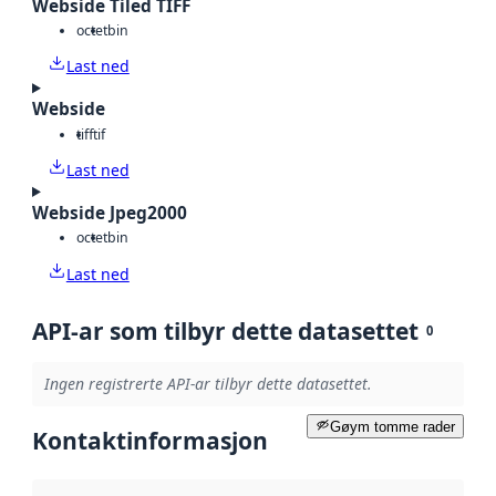
Webside Tiled TIFF
octet
bin
Last ned
Webside
tiff
tif
Last ned
Webside Jpeg2000
octet
bin
Last ned
API-ar som tilbyr dette datasettet
0
Ingen registrerte API-ar tilbyr dette datasettet.
Gøym tomme rader
Kontaktinformasjon