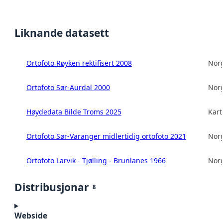
Liknande datasett
Ortofoto Røyken rektifisert 2008
Norg
Ortofoto Sør-Aurdal 2000
Norg
Høydedata Bilde Troms 2025
Kart
Ortofoto Sør-Varanger midlertidig ortofoto 2021
Norg
Ortofoto Larvik - Tjølling - Brunlanes 1966
Norg
Distribusjonar
8
Webside