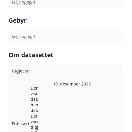
Ikkje oppgitt
Gebyr
Ikkje oppgitt
Om datasettet
Utgjevar
:
19. desember 2023
Denne datoen
viser når
datasettet vart
henta inn av
data.norge.no.
Det kan ha
vore
Publisert
:
tilgjengeleg