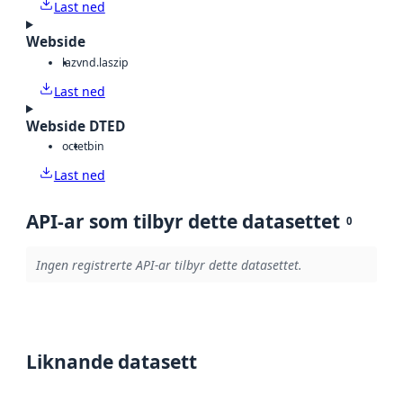
Last ned
Webside
laz
vnd.laszip
Last ned
Webside DTED
octet
bin
Last ned
API-ar som tilbyr dette datasettet
0
Ingen registrerte API-ar tilbyr dette datasettet.
Liknande datasett