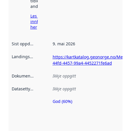
tidlegare
andre stader.
Les meir om
innhenting
her
Sist oppdatert
:
9. mai 2026
Landingsside
:
https://kartkatalog.geonorge.no/Metad
44fd-4457-99a4-4452271fe6ad
Dokumentasjon
:
Ikkje oppgitt
Datasettype
:
Ikkje oppgitt
God (60%)
Metadatakvalitet
er ein indikator
på kor godt
datasettene er
beskrive ved