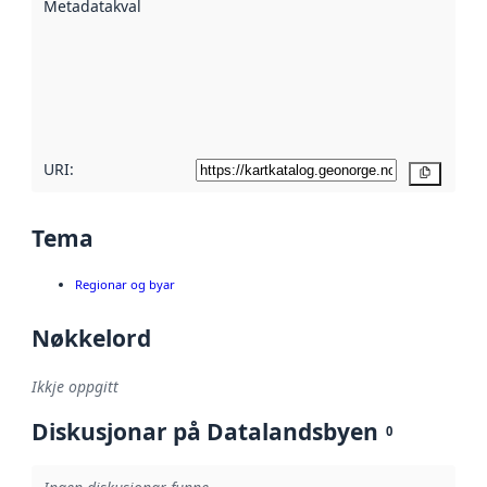
Metadatakvalitet
:
hjelp av
metadata.
Les meir om
metadatakvalitet
her
URI:
Kopier
Tema
Regionar og byar
Nøkkelord
Ikkje oppgitt
Diskusjonar på Datalandsbyen
0