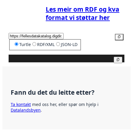
Les meir om RDF og kva
format vi støttar her
Kopier
Turtle
RDF/XML
JSON-LD
Kopier
Fann du det du leitte etter?
Ta kontakt
med oss her, eller spør om hjelp i
Datalandsbyen
.