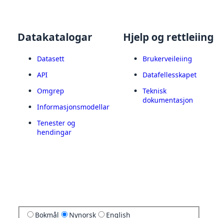
Datakatalogar
Hjelp og rettleiing
Datasett
Brukerveileiing
API
Datafellesskapet
Omgrep
Teknisk
dokumentasjon
Informasjonsmodellar
Tenester og
hendingar
Bokmål
Nynorsk
English