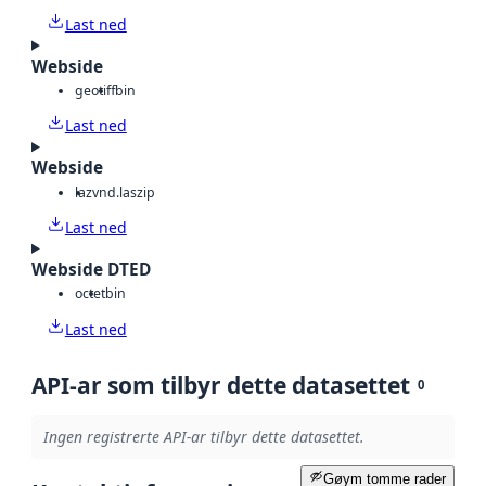
Last ned
Webside
geotiff
bin
Last ned
Webside
laz
vnd.laszip
Last ned
Webside DTED
octet
bin
Last ned
API-ar som tilbyr dette datasettet
0
Ingen registrerte API-ar tilbyr dette datasettet.
Gøym tomme rader