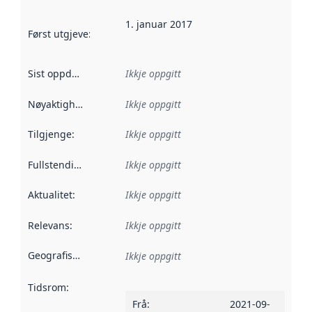
1. januar 2017
Først utgjeve
:
Denne datoen seier når dataa i dette datasettet 
Sist oppdatert
:
Ikkje oppgitt
Nøyaktigheit
:
Ikkje oppgitt
Tilgjenge
:
Ikkje oppgitt
Fullstendigheit
:
Ikkje oppgitt
Aktualitet
:
Ikkje oppgitt
Relevans
:
Ikkje oppgitt
Geografisk område
:
Ikkje oppgitt
Tidsrom
:
Frå
:
2021-09-