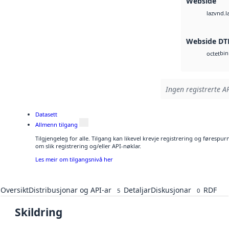
Webside
vnd.l
laz
Webside DT
bin
octet
Ingen registrerte AP
Datasett
Allmenn tilgang
Tilgjengeleg for alle. Tilgang kan likevel krevje registrering og føresp
om slik registrering og/eller API-nøklar.
Les meir om tilgangsnivå her
Oversikt
Distribusjonar og API-ar
Detaljar
Diskusjonar
RDF
5
0
Skildring