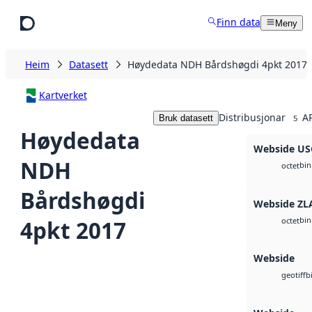
Hopp til hovudinnhald
Finn data
Meny
Heim
Datasett
Høydedata NDH Bårdshøgdi 4pkt 2017
Kartverket
Distribusjonar
AP
Bruk datasett
5
Høydedata
Webside U
NDH
bin
octet
Bårdshøgdi
Webside ZL
bin
4pkt 2017
octet
Webside
b
geotiff