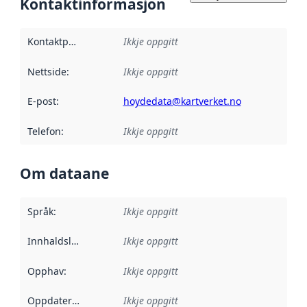
Kontaktinformasjon
Kontaktpunkt
:
Ikkje oppgitt
Nettside
:
Ikkje oppgitt
E-post
:
hoydedata@kartverket.no
Telefon
:
Ikkje oppgitt
Om dataane
Språk
:
Ikkje oppgitt
Innhaldsleverandørar
Ikkje oppgitt
:
Opphav
:
Ikkje oppgitt
Oppdateringsfrekvens
Ikkje oppgitt
: