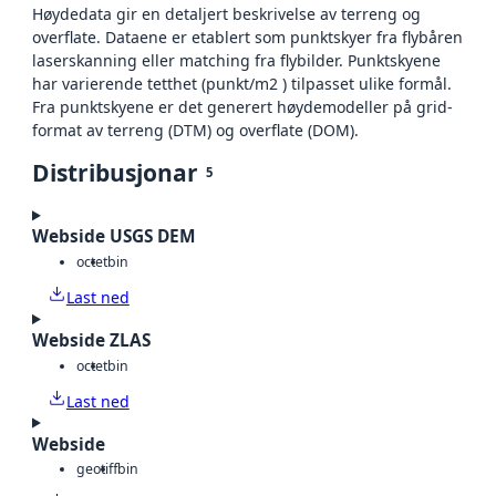
Høydedata gir en detaljert beskrivelse av terreng og
overflate. Dataene er etablert som punktskyer fra flybåren
laserskanning eller matching fra flybilder. Punktskyene
har varierende tetthet (punkt/m2 ) tilpasset ulike formål.
Fra punktskyene er det generert høydemodeller på grid-
format av terreng (DTM) og overflate (DOM).
Distribusjonar
5
Webside USGS DEM
octet
bin
Last ned
Webside ZLAS
octet
bin
Last ned
Webside
geotiff
bin