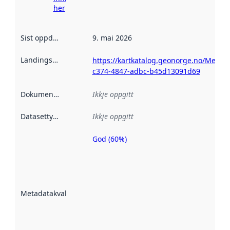
her
Sist oppdatert
:
9. mai 2026
Landingsside
:
https://kartkatalog.geonorge.no/Metad
c374-4847-adbc-b45d13091d69
Dokumentasjon
:
Ikkje oppgitt
Datasettype
:
Ikkje oppgitt
God (60%)
Metadatakvalitet
er ein indikator
på kor godt
datasettene er
beskrive ved
Metadatakvalitet
:
hjelp av
metadata.
Les meir om