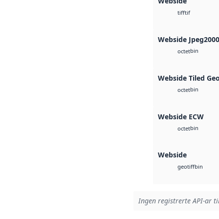
Webside
tif
tiff
Webside Jpeg200
bin
octet
Webside Tiled Ge
bin
octet
Webside ECW
bin
octet
Webside
bin
geotiff
Ingen registrerte API-ar ti