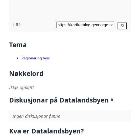
metadatakvalitet
her
URI:
Kopier
Tema
Regionar og byar
Nøkkelord
Ikkje oppgitt
Diskusjonar på Datalandsbyen
0
Ingen diskusjonar funne
Kva er Datalandsbyen?