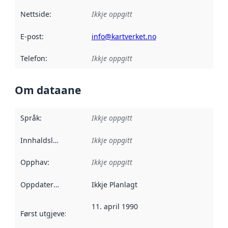
Nettside
:
Ikkje oppgitt
E-post
:
info@kartverket.no
Telefon
:
Ikkje oppgitt
Om dataane
Språk
:
Ikkje oppgitt
Innhaldsleverandørar
Ikkje oppgitt
:
Opphav
:
Ikkje oppgitt
Oppdateringsfrekvens
Ikkje Planlagt
:
11. april 1990
Først utgjeve
:
Denne datoen seier når dataa i dette datasettet 