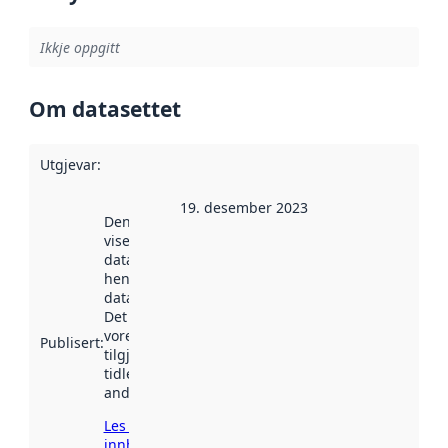
Ikkje oppgitt
Om datasettet
Utgjevar
:
19. desember 2023
Denne datoen
viser når
datasettet vart
henta inn av
data.norge.no.
Det kan ha
vore
Publisert
:
tilgjengeleg
tidlegare
andre stader.
Les meir om
innhenting