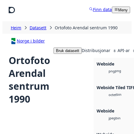
Hopp til hovudinnhald
Finn data
Meny
Heim
Datasett
Ortofoto Arendal sentrum 1990
Norge i bilder
Distribusjonar
API-ar
Bruk datasett
8
Ortofoto
Webside
Arendal
png
png
sentrum
Webside Tiled TIF
bin
1990
octet
Webside
bin
jpeg