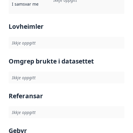
Ikkje oppgitt
I samsvar med
:
Referanse til ei implementeringsregel eller an
Lovheimler
Ikkje oppgitt
Omgrep brukte i datasettet
Ikkje oppgitt
Referansar
Ikkje oppgitt
Gebyr