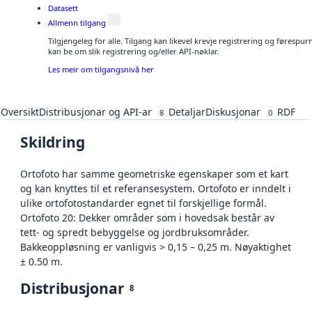
Datasett
Allmenn tilgang
Tilgjengeleg for alle. Tilgang kan likevel krevje registrering og førespu
kan be om slik registrering og/eller API-nøklar.
Les meir om tilgangsnivå her
Oversikt
Distribusjonar og API-ar
Detaljar
Diskusjonar
RDF
8
0
Skildring
Ortofoto har samme geometriske egenskaper som et kart
og kan knyttes til et referansesystem. Ortofoto er inndelt i
ulike ortofotostandarder egnet til forskjellige formål.
Ortofoto 20: Dekker områder som i hovedsak består av
tett- og spredt bebyggelse og jordbruksområder.
Bakkeoppløsning er vanligvis > 0,15 – 0,25 m. Nøyaktighet
± 0.50 m.
Distribusjonar
8