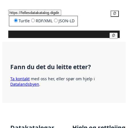
Kopier
Turtle
RDF/XML
JSON-LD
Kopier
Fann du det du leitte etter?
Ta kontakt
med oss her, eller spør om hjelp i
Datalandsbyen
.
Datakatalogar
Hjelp og rettleiing