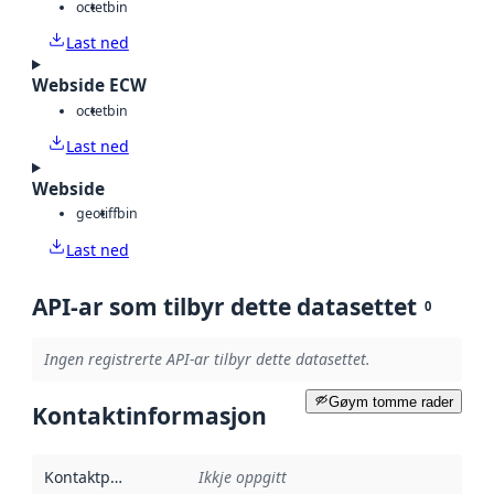
octet
bin
Last ned
Webside ECW
octet
bin
Last ned
Webside
geotiff
bin
Last ned
API-ar som tilbyr dette datasettet
0
Ingen registrerte API-ar tilbyr dette datasettet.
Gøym tomme rader
Kontaktinformasjon
Kontaktpunkt
:
Ikkje oppgitt