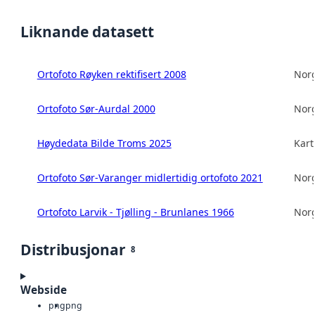
Liknande datasett
Ortofoto Røyken rektifisert 2008
Norg
Ortofoto Sør-Aurdal 2000
Norg
Høydedata Bilde Troms 2025
Kart
Ortofoto Sør-Varanger midlertidig ortofoto 2021
Norg
Ortofoto Larvik - Tjølling - Brunlanes 1966
Norg
Distribusjonar
8
Webside
png
png