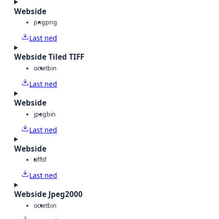
Webside
png
png
Last ned
Webside Tiled TIFF
octet
bin
Last ned
Webside
jpeg
bin
Last ned
Webside
tiff
tif
Last ned
Webside Jpeg2000
octet
bin