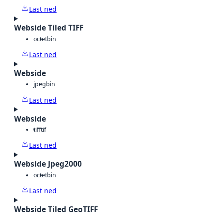
Last ned
Webside Tiled TIFF
octet
bin
Last ned
Webside
jpeg
bin
Last ned
Webside
tiff
tif
Last ned
Webside Jpeg2000
octet
bin
Last ned
Webside Tiled GeoTIFF