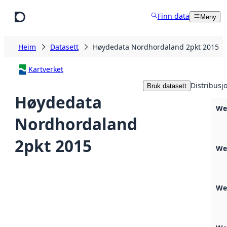
Hopp til hovudinnhald
Finn data
Meny
Heim
Datasett
Høydedata Nordhordaland 2pkt 2015
Kartverket
Distribusj
Bruk datasett
Høydedata
We
Nordhordaland
2pkt 2015
We
We