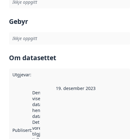
Ikkje oppgitt
Gebyr
Ikkje oppgitt
Om datasettet
Utgjevar
:
19. desember 2023
Denne datoen
viser når
datasettet vart
henta inn av
data.norge.no.
Det kan ha
vore
Publisert
:
tilgjengeleg