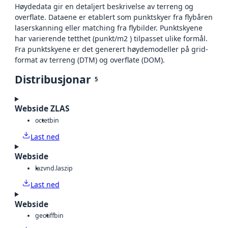
Høydedata gir en detaljert beskrivelse av terreng og
overflate. Dataene er etablert som punktskyer fra flybåren
laserskanning eller matching fra flybilder. Punktskyene
har varierende tetthet (punkt/m2 ) tilpasset ulike formål.
Fra punktskyene er det generert høydemodeller på grid-
format av terreng (DTM) og overflate (DOM).
Distribusjonar
5
Webside ZLAS
octet
bin
Last ned
Webside
laz
vnd.laszip
Last ned
Webside
geotiff
bin