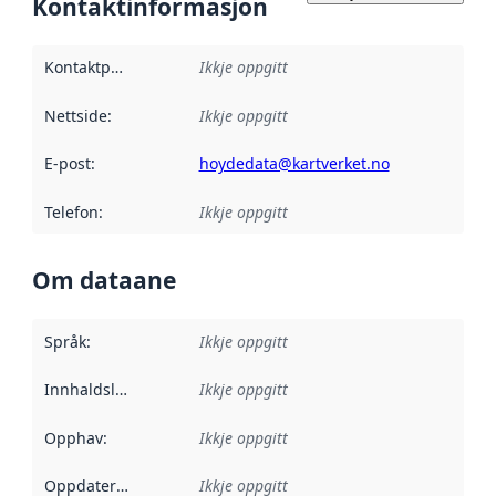
Kontaktinformasjon
Kontaktpunkt
:
Ikkje oppgitt
Nettside
:
Ikkje oppgitt
E-post
:
hoydedata@kartverket.no
Telefon
:
Ikkje oppgitt
Om dataane
Språk
:
Ikkje oppgitt
Innhaldsleverandørar
Ikkje oppgitt
:
Opphav
:
Ikkje oppgitt
Oppdateringsfrekvens
Ikkje oppgitt
: