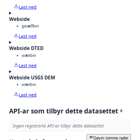
Last ned
Webside
geotiff
bin
Last ned
Webside DTED
octet
bin
Last ned
Webside USGS DEM
octet
bin
Last ned
API-ar som tilbyr dette datasettet
0
Ingen registrerte API-ar tilbyr dette datasettet.
Gøym tomme rader