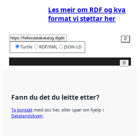
Les meir om RDF og kva
format vi støttar her
Kopier
Turtle
RDF/XML
JSON-LD
Kopier
Fann du det du leitte etter?
Ta kontakt
med oss her, eller spør om hjelp i
Datalandsbyen
.