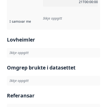
21T00:00:00Z
Ikkje oppgitt
I samsvar med
:
Referanse til ei implementeringsregel eller an
Lovheimler
Ikkje oppgitt
Omgrep brukte i datasettet
Ikkje oppgitt
Referansar