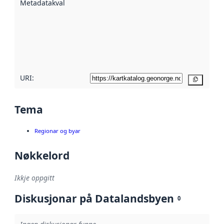
Metadatakvalitet
:
hjelp av
metadata.
Les meir om
metadatakvalitet
her
URI:
Kopier
Tema
Regionar og byar
Nøkkelord
Ikkje oppgitt
Diskusjonar på Datalandsbyen
0