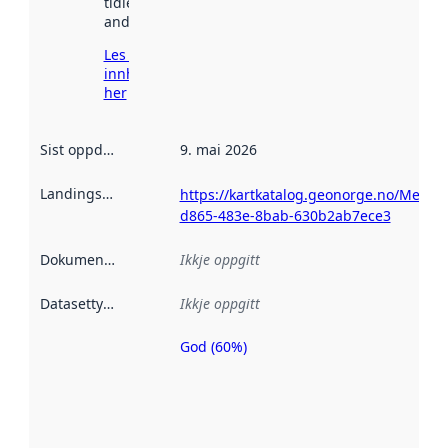
tidlegare
andre stader.
Les meir om
innhenting
her
Sist oppdatert
:
9. mai 2026
Landingsside
:
https://kartkatalog.geonorge.no/Metad
d865-483e-8bab-630b2ab7ece3
Dokumentasjon
:
Ikkje oppgitt
Datasettype
:
Ikkje oppgitt
God (60%)
Metadatakvalitet
er ein indikator
på kor godt
datasettene er
beskrive ved