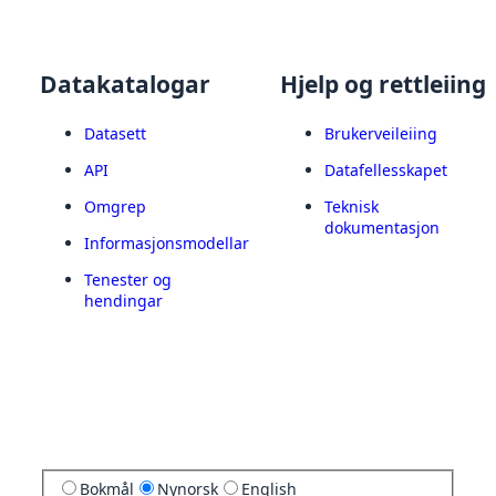
Datakatalogar
Hjelp og rettleiing
Datasett
Brukerveileiing
API
Datafellesskapet
Omgrep
Teknisk
dokumentasjon
Informasjonsmodellar
Tenester og
hendingar
Bokmål
Nynorsk
English