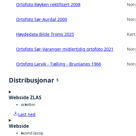
Ortofoto Røyken rektifisert 2008
Norg
Ortofoto Sør-Aurdal 2000
Norg
Høydedata Bilde Troms 2025
Kart
Ortofoto Sør-Varanger midlertidig ortofoto 2021
Norg
Ortofoto Larvik - Tjølling - Brunlanes 1966
Norg
Distribusjonar
5
Webside ZLAS
octet
bin
Last ned
Webside
laz
vnd.laszip