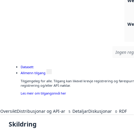
We
We
Ingen regi
Datasett
Allmenn tilgang
Tilgjengeleg for alle. Tilgang kan likevel krevje registrering og førespu
registrering og/eller API-nøklar.
Les meir om tilgangsnivå her
Oversikt
Distribusjonar og API-ar
Detaljar
Diskusjonar
RDF
5
0
Skildring