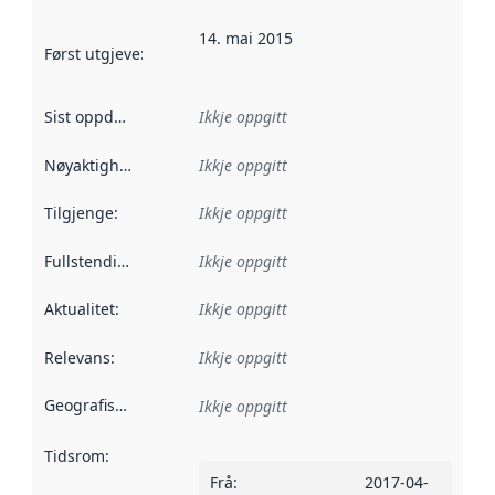
14. mai 2015
Først utgjeve
:
Denne datoen seier når dataa i dette datasettet 
Sist oppdatert
:
Ikkje oppgitt
Nøyaktigheit
:
Ikkje oppgitt
Tilgjenge
:
Ikkje oppgitt
Fullstendigheit
:
Ikkje oppgitt
Aktualitet
:
Ikkje oppgitt
Relevans
:
Ikkje oppgitt
Geografisk område
:
Ikkje oppgitt
Tidsrom
:
Frå
:
2017-04-