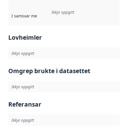
Ikkje oppgitt
I samsvar med
:
Referanse til ei implementeringsregel eller an
Lovheimler
Ikkje oppgitt
Omgrep brukte i datasettet
Ikkje oppgitt
Referansar
Ikkje oppgitt