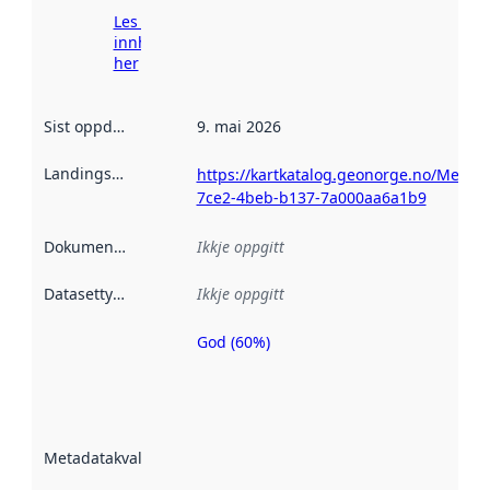
Les meir om
innhenting
her
Sist oppdatert
:
9. mai 2026
Landingsside
:
https://kartkatalog.geonorge.no/Metad
7ce2-4beb-b137-7a000aa6a1b9
Dokumentasjon
:
Ikkje oppgitt
Datasettype
:
Ikkje oppgitt
God (60%)
Metadatakvalitet
er ein indikator
på kor godt
datasettene er
beskrive ved
Metadatakvalitet
:
hjelp av
metadata.