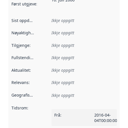
Først utgjeve
:
Denne datoen seier når dataa i dette datasettet 
Sist oppdatert
:
Ikkje oppgitt
Nøyaktigheit
:
Ikkje oppgitt
Tilgjenge
:
Ikkje oppgitt
Fullstendigheit
:
Ikkje oppgitt
Aktualitet
:
Ikkje oppgitt
Relevans
:
Ikkje oppgitt
Geografisk område
:
Ikkje oppgitt
Tidsrom
:
Frå
:
2016-04-
04T00:00:00Z