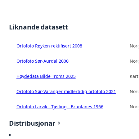
Liknande datasett
Ortofoto Røyken rektifisert 2008
Norg
Ortofoto Sør-Aurdal 2000
Norg
Høydedata Bilde Troms 2025
Kart
Ortofoto Sør-Varanger midlertidig ortofoto 2021
Norg
Ortofoto Larvik - Tjølling - Brunlanes 1966
Norg
Distribusjonar
8