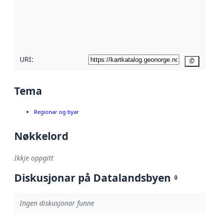
Les meir om
metadatakvalitet
her
URI:
Kopier
Tema
Regionar og byar
Nøkkelord
Ikkje oppgitt
Diskusjonar på Datalandsbyen
0
Ingen diskusjonar funne