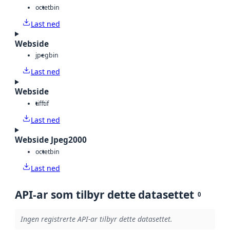
octet
bin
Last ned
Webside
jpeg
bin
Last ned
Webside
tiff
tif
Last ned
Webside Jpeg2000
octet
bin
Last ned
API-ar som tilbyr dette datasettet
0
Ingen registrerte API-ar tilbyr dette datasettet.