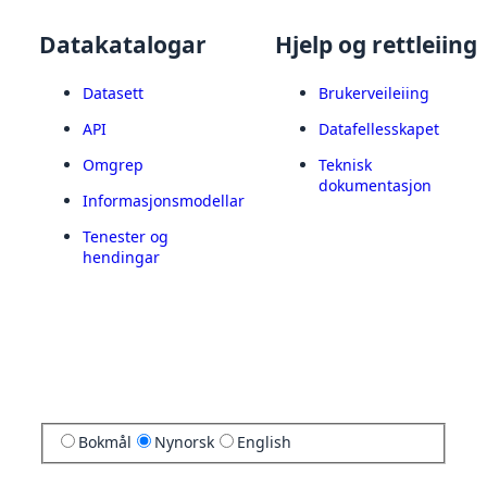
Datakatalogar
Hjelp og rettleiing
Datasett
Brukerveileiing
API
Datafellesskapet
Omgrep
Teknisk
dokumentasjon
Informasjonsmodellar
Tenester og
hendingar
Bokmål
Nynorsk
English