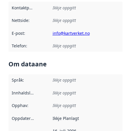
Kontaktpunkt
:
Ikkje oppgitt
Nettside
:
Ikkje oppgitt
E-post
:
info@kartverket.no
Telefon
:
Ikkje oppgitt
Om dataane
Språk
:
Ikkje oppgitt
Innhaldsleverandørar
Ikkje oppgitt
:
Opphav
:
Ikkje oppgitt
Oppdateringsfrekvens
Ikkje Planlagt
:
16. juli 2006