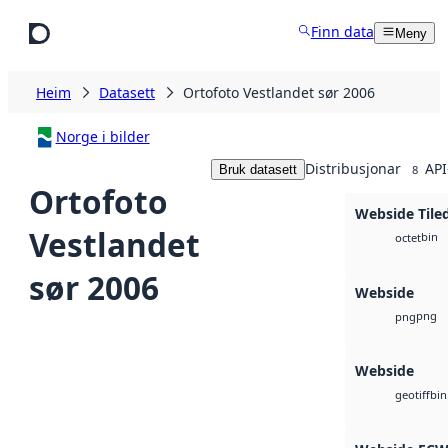
Hopp til hovudinnhald
Finn data
Meny
Heim
Datasett
Ortofoto Vestlandet sør 2006
Norge i bilder
Distribusjonar
API
Bruk datasett
8
Ortofoto
Webside Tile
Vestlandet
bin
octet
sør 2006
Webside
png
png
Webside
bin
geotiff