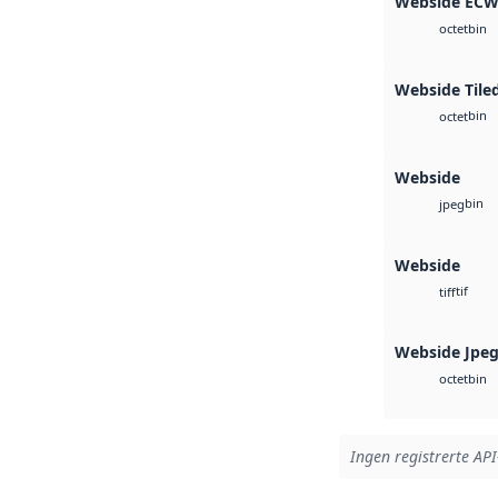
Webside EC
bin
octet
Webside Tile
bin
octet
Webside
bin
jpeg
Webside
tif
tiff
Webside Jpe
bin
octet
Ingen registrerte API-