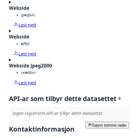
Webside
jpeg
bin
Last ned
Webside
tiff
tif
Last ned
Webside Jpeg2000
octet
bin
Last ned
API-ar som tilbyr dette datasettet
0
Ingen registrerte API-ar tilbyr dette datasettet.
Gøym tomme rader
Kontaktinformasjon