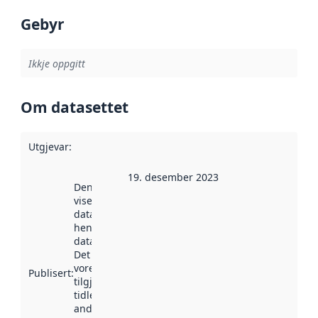
Gebyr
Ikkje oppgitt
Om datasettet
Utgjevar
:
19. desember 2023
Denne datoen
viser når
datasettet vart
henta inn av
data.norge.no.
Det kan ha
vore
Publisert
:
tilgjengeleg
tidlegare
andre stader.