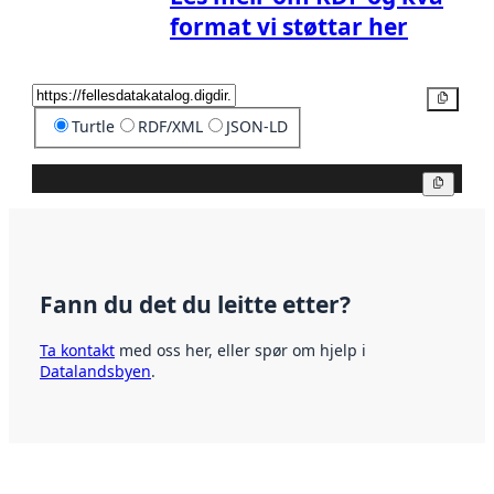
format vi støttar her
Kopier
Turtle
RDF/XML
JSON-LD
Kopier
Fann du det du leitte etter?
Ta kontakt
med oss her, eller spør om hjelp i
Datalandsbyen
.