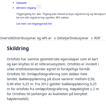
Datasett
Allmenn tilgang
Tilgjengeleg for alle. Tilgang kan likevel krevje registrering og førespu
be om slik registrering og/eller API-nøklar.
Les meir om tilgangsnivå her
Oversikt
Distribusjonar og API-ar
Detaljar
Diskusjonar
RDF
8
0
Skildring
Ortofoto har samme geometriske egenskaper som et kart
og kan knyttes til et referansesystem. Ortofoto er inndelt i
ulike ortofotostandarder egnet til forskjellige formål.
Ortofoto 50: Omløpsfotografering som dekker hele
landet. Bakkeoppløsning på disse varierer mellom 0,50,
0,40 eller 0,25 m. Fra 2012 gjelder bakkeoppløsning 0,25
m for ortofoto fra omløpsfotografering. Nøyaktighet ± 2 m
for Ortofoto 50 (avhenger av kvaliteten på benyttet
høydemodell)