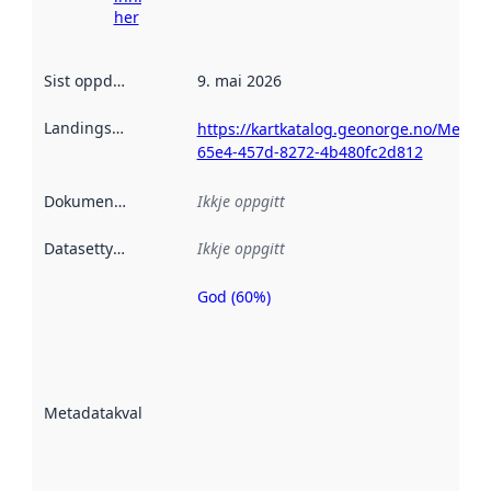
her
Sist oppdatert
:
9. mai 2026
Landingsside
:
https://kartkatalog.geonorge.no/Metad
65e4-457d-8272-4b480fc2d812
Dokumentasjon
:
Ikkje oppgitt
Datasettype
:
Ikkje oppgitt
God (60%)
Metadatakvalitet
er ein indikator
på kor godt
datasettene er
beskrive ved
Metadatakvalitet
:
hjelp av
metadata.
Les meir om