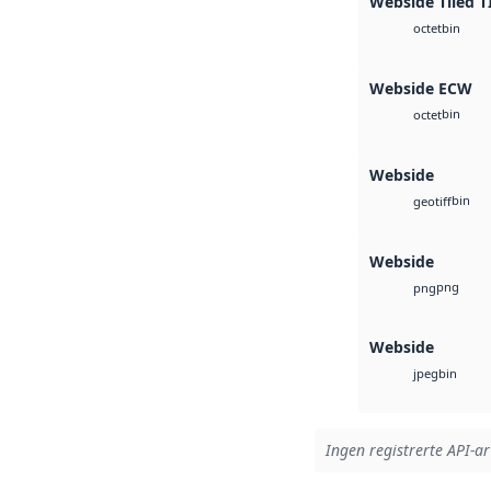
Webside Tiled T
bin
octet
Webside ECW
bin
octet
Webside
bin
geotiff
Webside
png
png
Webside
bin
jpeg
Ingen registrerte API-ar