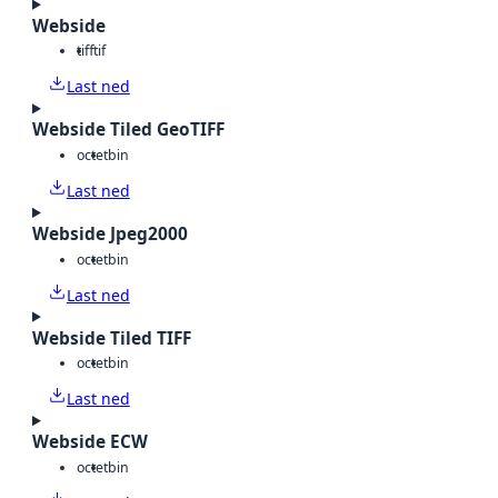
Webside
tiff
tif
Last ned
Webside Tiled GeoTIFF
octet
bin
Last ned
Webside Jpeg2000
octet
bin
Last ned
Webside Tiled TIFF
octet
bin
Last ned
Webside ECW
octet
bin