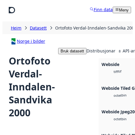
Hopp til hovudinnhald
Finn data
Meny
Heim
Datasett
Ortofoto Verdal-Inndalen-Sandvika 200
Norge i bilder
Distribusjonar
API-ar
Bruk datasett
8
Ortofoto
Webside
Verdal-
tif
tiff
Inndalen-
Webside Tiled 
bin
Sandvika
octet
2000
Webside Jpeg20
bin
octet