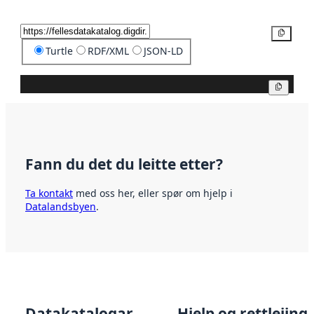
Kopier
Turtle
RDF/XML
JSON-LD
Kopier
Fann du det du leitte etter?
Ta kontakt
med oss her, eller spør om hjelp i
Datalandsbyen
.
Datakatalogar
Hjelp og rettleiing