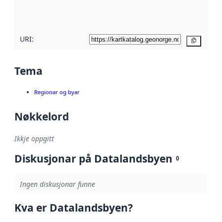
metadatakvalitet
her
URI:
Kopier
Tema
Regionar og byar
Nøkkelord
Ikkje oppgitt
Diskusjonar på Datalandsbyen
0
Ingen diskusjonar funne
Kva er Datalandsbyen?