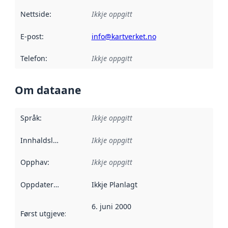
Nettside
:
Ikkje oppgitt
E-post
:
info@kartverket.no
Telefon
:
Ikkje oppgitt
Om dataane
Språk
:
Ikkje oppgitt
Innhaldsleverandørar
Ikkje oppgitt
:
Opphav
:
Ikkje oppgitt
Oppdateringsfrekvens
Ikkje Planlagt
:
6. juni 2000
Først utgjeve
:
Denne datoen seier når dataa i dette datasettet 