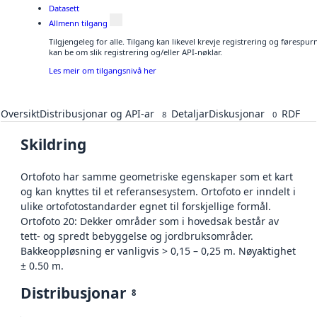
Datasett
Allmenn tilgang
Tilgjengeleg for alle. Tilgang kan likevel krevje registrering og førespu
kan be om slik registrering og/eller API-nøklar.
Les meir om tilgangsnivå her
Oversikt
Distribusjonar og API-ar
Detaljar
Diskusjonar
RDF
8
0
Skildring
Ortofoto har samme geometriske egenskaper som et kart
og kan knyttes til et referansesystem. Ortofoto er inndelt i
ulike ortofotostandarder egnet til forskjellige formål.
Ortofoto 20: Dekker områder som i hovedsak består av
tett- og spredt bebyggelse og jordbruksområder.
Bakkeoppløsning er vanligvis > 0,15 – 0,25 m. Nøyaktighet
± 0.50 m.
Distribusjonar
8