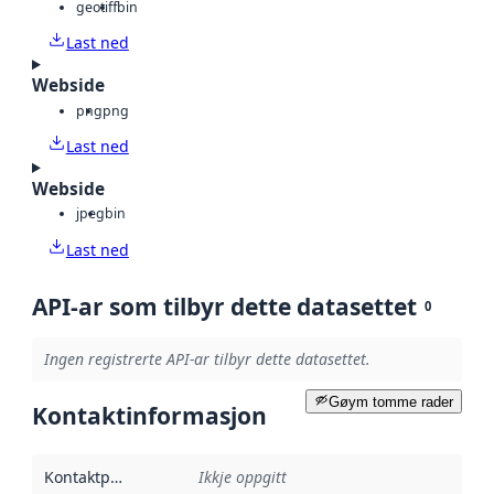
geotiff
bin
Last ned
Webside
png
png
Last ned
Webside
jpeg
bin
Last ned
API-ar som tilbyr dette datasettet
0
Ingen registrerte API-ar tilbyr dette datasettet.
Gøym tomme rader
Kontaktinformasjon
Kontaktpunkt
:
Ikkje oppgitt