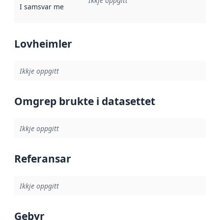
Ikkje oppgitt
I samsvar med
:
Referanse til ei implementeringsregel eller an
Lovheimler
Ikkje oppgitt
Omgrep brukte i datasettet
Ikkje oppgitt
Referansar
Ikkje oppgitt
Gebyr