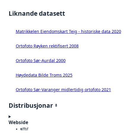
Liknande datasett
Matrikkelen Eiendomskart Teig - historiske data 2020
Ortofoto Røyken rektifisert 2008
Ortofoto Sør-Aurdal 2000
Høydedata Bilde Troms 2025
Ortofoto Sør-Varanger midlertidig ortofoto 2021
Distribusjonar
8
Webside
tiff
tif