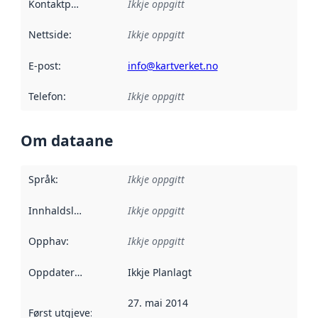
Kontaktpunkt
:
Ikkje oppgitt
Nettside
:
Ikkje oppgitt
E-post
:
info@kartverket.no
Telefon
:
Ikkje oppgitt
Om dataane
Språk
:
Ikkje oppgitt
Innhaldsleverandørar
Ikkje oppgitt
:
Opphav
:
Ikkje oppgitt
Oppdateringsfrekvens
Ikkje Planlagt
:
27. mai 2014
Først utgjeve
:
Denne datoen seier når dataa i dette datasettet 