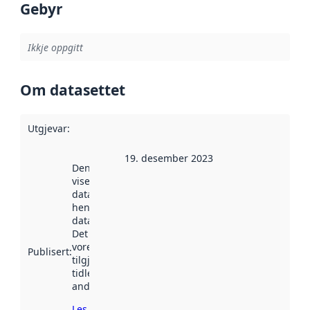
Gebyr
Ikkje oppgitt
Om datasettet
Utgjevar
:
19. desember 2023
Denne datoen
viser når
datasettet vart
henta inn av
data.norge.no.
Det kan ha
vore
Publisert
:
tilgjengeleg
tidlegare
andre stader.
Les meir om