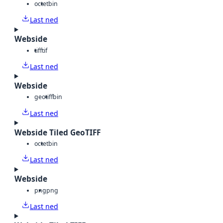
octet
bin
Last ned
Webside
tiff
tif
Last ned
Webside
geotiff
bin
Last ned
Webside Tiled GeoTIFF
octet
bin
Last ned
Webside
png
png
Last ned