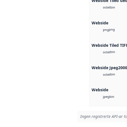
Webside Tiled Ge
bin
octet
Webside
png
png
Webside Tiled TIF
bin
octet
Webside Jpeg200
bin
octet
Webside
bin
jpeg
Ingen registrerte API-ar ti