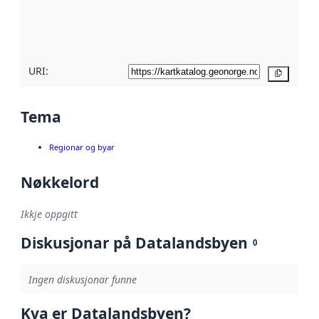
Les meir om
metadatakvalitet
her
URI:
Kopier
Tema
Regionar og byar
Nøkkelord
Ikkje oppgitt
Diskusjonar på Datalandsbyen
0
Ingen diskusjonar funne
Kva er Datalandsbyen?