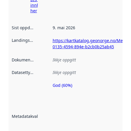
innhenting
her
Sist oppdatert
:
9. mai 2026
Landingsside
:
https://kartkatalog.geonorge.no/Metad
0135-4594-894e-b2cb0b25ab45
Dokumentasjon
:
Ikkje oppgitt
Datasettype
:
Ikkje oppgitt
God (60%)
Metadatakvalitet
er ein indikator
på kor godt
datasettene er
beskrive ved
Metadatakvalitet
:
hjelp av
metadata.