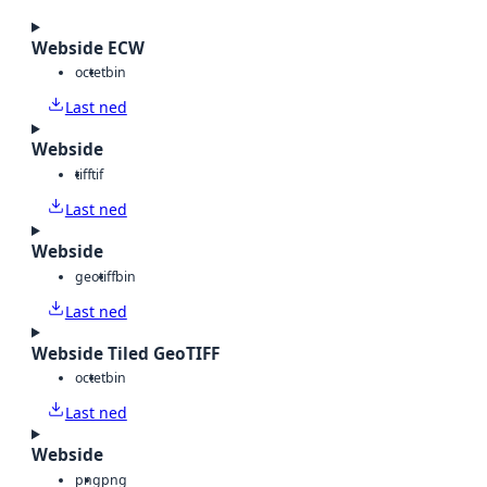
Webside ECW
octet
bin
Last ned
Webside
tiff
tif
Last ned
Webside
geotiff
bin
Last ned
Webside Tiled GeoTIFF
octet
bin
Last ned
Webside
png
png