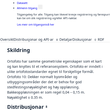
Datasett
Allmenn tilgang
Tilgjengeleg for alle. Tilgang kan likevel krevje registrering og førespu
kan be om slik registrering og/eller API-nøklar.
Les meir om tilgangsnivå her
Oversikt
Distribusjonar og API-ar
Detaljar
Diskusjonar
RDF
8
0
Skildring
Ortofoto har samme geometriske egenskaper som et kart
og kan knyttes til et referansesystem. Ortofoto er inndelt i
ulike ortofotostandarder egnet til forskjellige formål.
Ortofoto 10: Dekker normalt byområder og
utbyggingsområder der det er behov for god
stedfestingsnøyaktighet og høy oppløsning.
Bakkeoppløsningen er som regel 0,04 – 0,15 m.
Nøyaktighet ± 0.35 m.
Distribusjonar
8