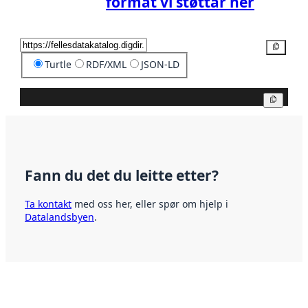
format vi støttar her
Kopier
Turtle
RDF/XML
JSON-LD
Kopier
Fann du det du leitte etter?
Ta kontakt
med oss her, eller spør om hjelp i
Datalandsbyen
.