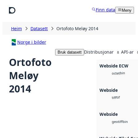
Hopp til hovudinnhald
Finn data
Meny
Heim
Datasett
Ortofoto Meløy 2014
Norge i bilder
Distribusjonar
API-ar
Bruk datasett
8
Ortofoto
Webside ECW
Meløy
bin
octet
2014
Webside
tif
tiff
Webside
bin
geotiff