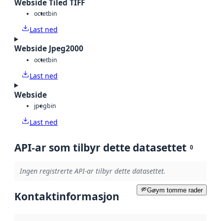
Webside Tiled TIFF
octet
bin
Last ned
Webside Jpeg2000
octet
bin
Last ned
Webside
jpeg
bin
Last ned
API-ar som tilbyr dette datasettet
0
Ingen registrerte API-ar tilbyr dette datasettet.
Gøym tomme rader
Kontaktinformasjon