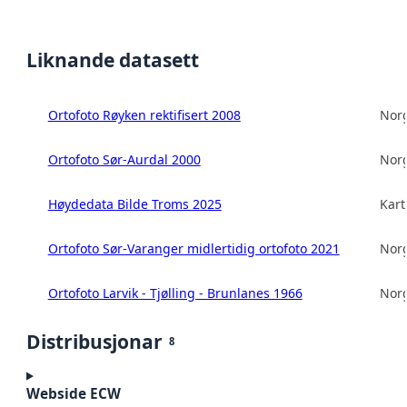
Liknande datasett
Ortofoto Røyken rektifisert 2008
Norg
Ortofoto Sør-Aurdal 2000
Norg
Høydedata Bilde Troms 2025
Kart
Ortofoto Sør-Varanger midlertidig ortofoto 2021
Norg
Ortofoto Larvik - Tjølling - Brunlanes 1966
Norg
Distribusjonar
8
Webside ECW