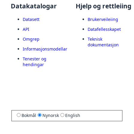
Datakatalogar
Hjelp og rettleiing
Datasett
Brukerveileiing
API
Datafellesskapet
Omgrep
Teknisk
dokumentasjon
Informasjonsmodellar
Tenester og
hendingar
Bokmål
Nynorsk
English