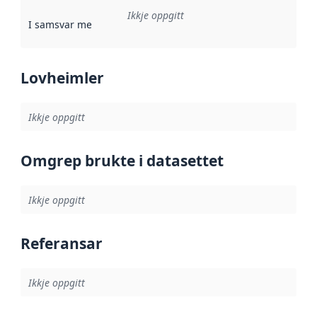
Ikkje oppgitt
I samsvar med
:
Referanse til ei implementeringsregel eller an
Lovheimler
Ikkje oppgitt
Omgrep brukte i datasettet
Ikkje oppgitt
Referansar
Ikkje oppgitt