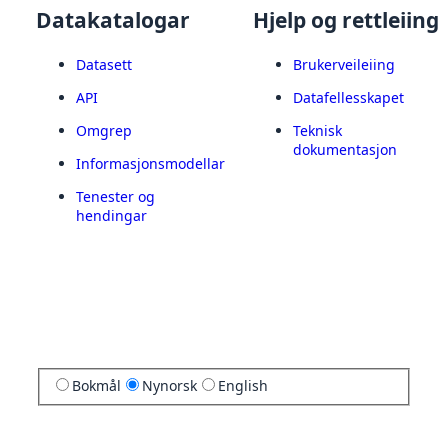
Datakatalogar
Hjelp og rettleiing
Datasett
Brukerveileiing
API
Datafellesskapet
Omgrep
Teknisk
dokumentasjon
Informasjonsmodellar
Tenester og
hendingar
Bokmål
Nynorsk
English