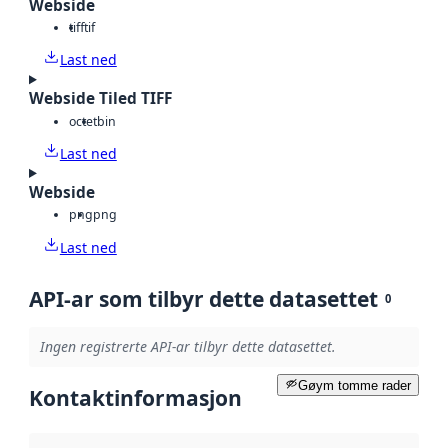
Webside
tiff
tif
Last ned
Webside Tiled TIFF
octet
bin
Last ned
Webside
png
png
Last ned
API-ar som tilbyr dette datasettet
0
Ingen registrerte API-ar tilbyr dette datasettet.
Gøym tomme rader
Kontaktinformasjon