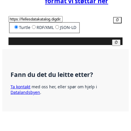
format vi støttar her
Kopier
Turtle
RDF/XML
JSON-LD
Kopier
Fann du det du leitte etter?
Ta kontakt
med oss her, eller spør om hjelp i
Datalandsbyen
.