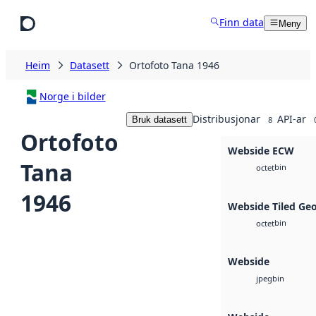
Hopp til hovudinnhald
Finn data
Meny
Heim
Datasett
Ortofoto Tana 1946
Norge i bilder
Distribusjonar
API-ar
Bruk datasett
8
Ortofoto
Webside ECW
Tana
bin
octet
1946
Webside Tiled Ge
bin
octet
Webside
bin
jpeg