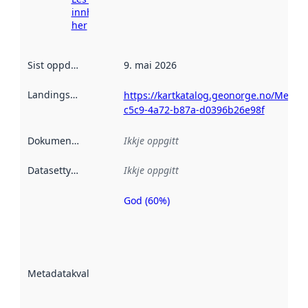
innhenting
her
Sist oppdatert
:
9. mai 2026
Landingsside
:
https://kartkatalog.geonorge.no/Metad
c5c9-4a72-b87a-d0396b26e98f
Dokumentasjon
:
Ikkje oppgitt
Datasettype
:
Ikkje oppgitt
God (60%)
Metadatakvalitet
er ein indikator
på kor godt
datasettene er
beskrive ved
Metadatakvalitet
:
hjelp av
metadata.