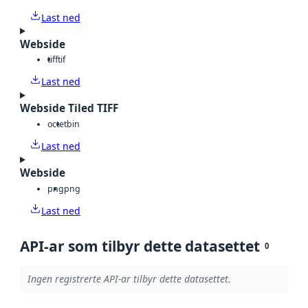
Last ned
Webside
tiff
tif
Last ned
Webside Tiled TIFF
octet
bin
Last ned
Webside
png
png
Last ned
API-ar som tilbyr dette datasettet
0
Ingen registrerte API-ar tilbyr dette datasettet.