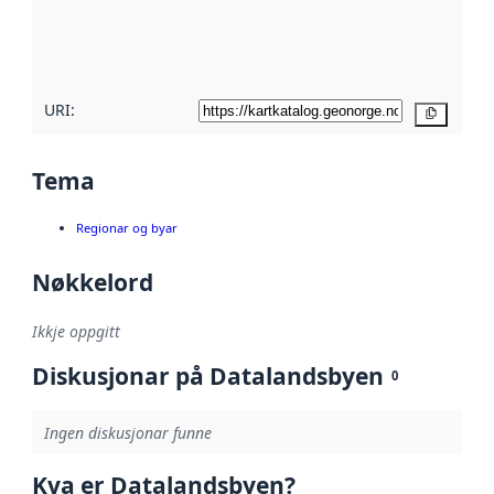
Les meir om
metadatakvalitet
her
URI:
Kopier
Tema
Regionar og byar
Nøkkelord
Ikkje oppgitt
Diskusjonar på Datalandsbyen
0
Ingen diskusjonar funne
Kva er Datalandsbyen?