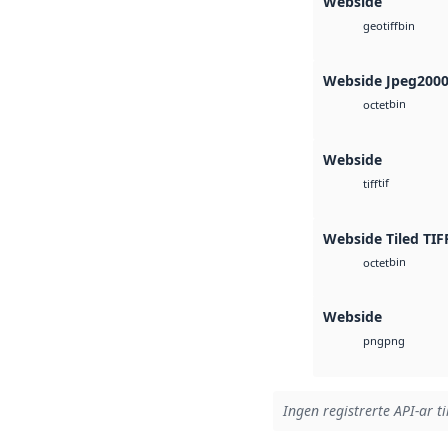
Webside
bin
geotiff
Webside Jpeg200
bin
octet
Webside
tif
tiff
Webside Tiled TIF
bin
octet
Webside
png
png
Ingen registrerte API-ar ti