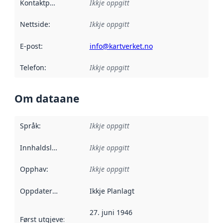
Kontaktpunkt
:
Ikkje oppgitt
Nettside
:
Ikkje oppgitt
E-post
:
info@kartverket.no
Telefon
:
Ikkje oppgitt
Om dataane
Språk
:
Ikkje oppgitt
Innhaldsleverandørar
Ikkje oppgitt
:
Opphav
:
Ikkje oppgitt
Oppdateringsfrekvens
Ikkje Planlagt
:
27. juni 1946
Først utgjeve
:
Denne datoen seier når dataa i dette datasettet 