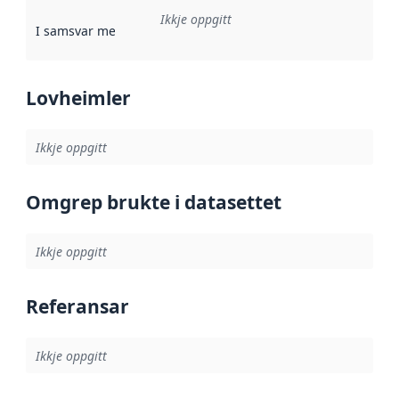
Ikkje oppgitt
I samsvar med
:
Referanse til ei implementeringsregel eller an
Lovheimler
Ikkje oppgitt
Omgrep brukte i datasettet
Ikkje oppgitt
Referansar
Ikkje oppgitt