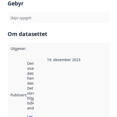
Gebyr
Ikkje oppgitt
Om datasettet
Utgjevar
:
19. desember 2023
Denne datoen
viser når
datasettet vart
henta inn av
data.norge.no.
Det kan ha
vore
Publisert
:
tilgjengeleg
tidlegare
andre stader.
Les meir om