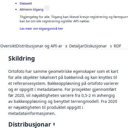
Datasett
Allmenn tilgang
Tilgjengeleg for alle. Tilgang kan likevel krevje registrering og førespu
kan be om slik registrering og/eller API-nøklar.
Les meir om tilgangsnivå her
Oversikt
Distribusjonar og API-ar
Detaljar
Diskusjonar
RDF
8
0
Skildring
Ortofoto har samme geometriske egenskaper som et kart
for alle objekter lokalisert på bakkenivå og kan knyttes til
et referansesystem. Bakkeoppløsning på ortofoto varierer
og er oppgitt i metadataene. For prosjekter gjennomført
før 2020, vil nøyaktigheten variere fra 0,5-2 m avhengig
av bakkeoppløsning og benyttet terrengmodell. Fra 2020
er nøyaktigheten til produktet oppgitt i
metadatainformasjonen.
Distribusjonar
8