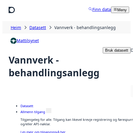
Hopp til hovudinnhald
Finn data
Meny
Heim
Datasett
Vannverk - behandlingsanlegg
Mattilsynet
D
Bruk datasett
Vannverk -
behandlingsanlegg
Datasett
Allmenn tilgang
Tilgjengeleg for alle. Tilgang kan likevel krevje registrering og førespu
og/eller API-nøklar.
Les meir om tilgangsnivå her