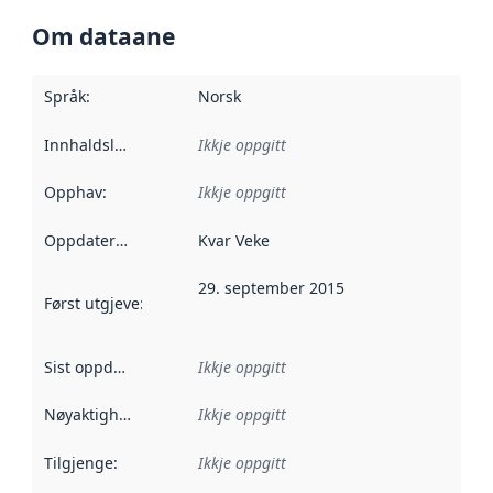
Om dataane
Språk
:
Norsk
Innhaldsleverandørar
Ikkje oppgitt
:
Opphav
:
Ikkje oppgitt
Oppdateringsfrekvens
Kvar Veke
:
29. september 2015
Først utgjeve
:
Denne datoen seier når dataa i dette datasettet 
Sist oppdatert
:
Ikkje oppgitt
Nøyaktigheit
:
Ikkje oppgitt
Tilgjenge
:
Ikkje oppgitt