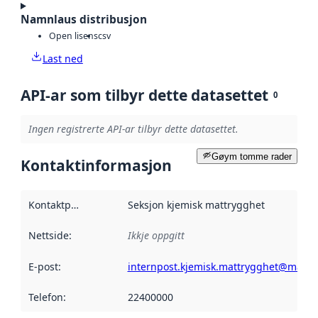
Namnlaus distribusjon
Open lisens
csv
Last ned
API-ar som tilbyr dette datasettet
0
Ingen registrerte API-ar tilbyr dette datasettet.
Gøym tomme rader
Kontaktinformasjon
Kontaktpunkt
:
Seksjon kjemisk mattrygghet
Nettside
:
Ikkje oppgitt
E-post
:
internpost.kjemisk.mattrygghet@mattil
Telefon
:
22400000