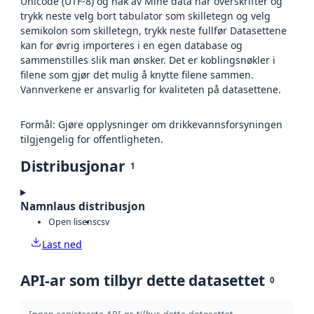
Unicode (UTF-8) og hak av Mine data har overskrifter og
trykk neste velg bort tabulator som skilletegn og velg
semikolon som skilletegn, trykk neste fullfør Datasettene
kan for øvrig importeres i en egen database og
sammenstilles slik man ønsker. Det er koblingsnøkler i
filene som gjør det mulig å knytte filene sammen.
Vannverkene er ansvarlig for kvaliteten på datasettene.
Formål: Gjøre opplysninger om drikkevannsforsyningen
tilgjengelig for offentligheten.
Distribusjonar
1
Namnlaus distribusjon
Open lisens
csv
Last ned
API-ar som tilbyr dette datasettet
0