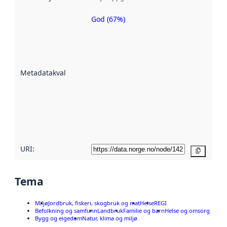
God (67%)
Metadatakvalitet
er ein indikator
på kor godt
datasettene er
beskrive ved
Metadatakvalitet
:
hjelp av
metadata.
Les meir om
metadatakvalitet
her
URI:
Kopier
Tema
Miljø
Jordbruk, fiskeri, skogbruk og mat
Helse
REGI
Befolkning og samfunn
Landbruk
Familie og barn
Helse og omsorg
Bygg og eigedom
Natur, klima og miljø