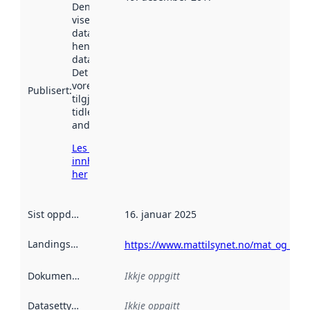
Denne datoen
viser når
datasettet vart
henta inn av
data.norge.no.
Det kan ha
vore
Publisert
:
tilgjengeleg
tidlegare
andre stader.
Les meir om
innhenting
her
Sist oppdatert
:
16. januar 2025
Landingsside
:
https://www.mattilsynet.no/mat_og_va
Dokumentasjon
:
Ikkje oppgitt
Datasettype
:
Ikkje oppgitt