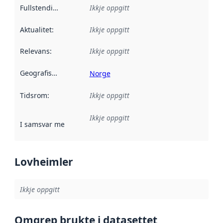
Fullstendigheit
:
Ikkje oppgitt
Aktualitet
:
Ikkje oppgitt
Relevans
:
Ikkje oppgitt
Geografisk område
:
Norge
Tidsrom
:
Ikkje oppgitt
Ikkje oppgitt
I samsvar med
:
Referanse til ei implementeringsregel eller an
Lovheimler
Ikkje oppgitt
Omgrep brukte i datasettet