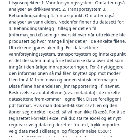
tilsynsobjekter: 1. Vannforsyningssystem. Omfatter også
analyser av drikkevannet. 2. Transportsystem 3.
Behandlingsanlegg 4. Inntakspunkt. Omfatter også
analyser av vannkilden. Nedenfor finner du datasett for:
3. Behandlingsanlegg I tillegg er det en fil
(informasjon.txt) som gir oversikt over når uttrekkene ble
produsert og hvor mange linjer det er i de enkelte filene.
Uttrekkene gjøres ukentlig. For datasettene
vannforsyningssystem, transportsystem og inntakspunkt
er det dessuten mulig å se historiske data over det som
inngår i den årlige innrapporteringen. For å nyttiggjøre
den informasjonen så må filen knyttes opp mot moder
filen for å få frem navn og annen statisk informasjon.
Disse filene har endelsen _innrapportering i filnavnet.
Beskrivelse av datafeltene (dvs. metadata) i de enkelte
datasettene fremkommer i egne filer. Disse foreligger i
pdf format. Hvis man dobbelt-klikker csv filen og den
åpner seg direkte i excel, så vil man ikke få æøå. For å se
tegnsettet korrekt i excel må du: starte excel og et nytt
regneark velg data og deretter fra text, trykk importer
velg data med skilletegn, og filopprinnelse 65001: