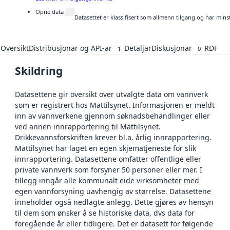
Opne data
Datasettet er klassifisert som allmenn tilgang og har mins
Oversikt
Distribusjonar og API-ar
Detaljar
Diskusjonar
RDF
1
0
Skildring
Datasettene gir oversikt over utvalgte data om vannverk
som er registrert hos Mattilsynet. Informasjonen er meldt
inn av vannverkene gjennom søknadsbehandlinger eller
ved annen innrapportering til Mattilsynet.
Drikkevannsforskriften krever bl.a. årlig innrapportering.
Mattilsynet har laget en egen skjematjeneste for slik
innrapportering. Datasettene omfatter offentlige eller
private vannverk som forsyner 50 personer eller mer. I
tillegg inngår alle kommunalt eide virksomheter med
egen vannforsyning uavhengig av størrelse. Datasettene
inneholder også nedlagte anlegg. Dette gjøres av hensyn
til dem som ønsker å se historiske data, dvs data for
foregående år eller tidligere. Det er datasett for følgende