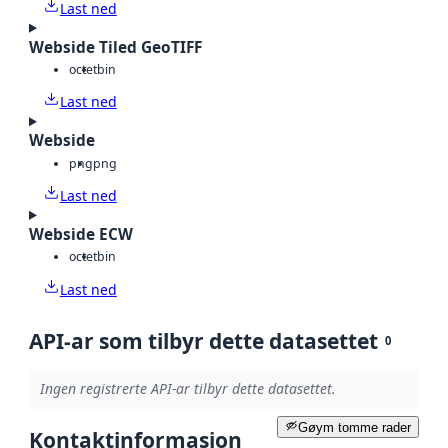
Last ned
Webside Tiled GeoTIFF
octet
bin
Last ned
Webside
png
png
Last ned
Webside ECW
octet
bin
Last ned
API-ar som tilbyr dette datasettet
0
Ingen registrerte API-ar tilbyr dette datasettet.
Gøym tomme rader
Kontaktinformasjon