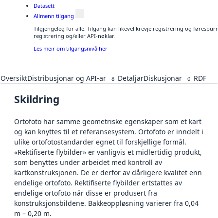
Datasett
Allmenn tilgang
Tilgjengeleg for alle. Tilgang kan likevel krevje registrering og førespu
registrering og/eller API-nøklar.
Les meir om tilgangsnivå her
Oversikt
Distribusjonar og API-ar
Detaljar
Diskusjonar
RDF
8
0
Skildring
Ortofoto har samme geometriske egenskaper som et kart
og kan knyttes til et referansesystem. Ortofoto er inndelt i
ulike ortofotostandarder egnet til forskjellige formål.
«Rektifiserte flybilder» er vanligvis et midlertidig produkt,
som benyttes under arbeidet med kontroll av
kartkonstruksjonen. De er derfor av dårligere kvalitet enn
endelige ortofoto. Rektifiserte flybilder ertstattes av
endelige ortofoto når disse er produsert fra
konstruksjonsbildene. Bakkeoppløsning varierer fra 0,04
m – 0,20 m.