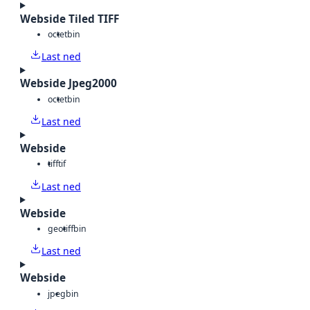
Webside Tiled TIFF
octet
bin
Last ned
Webside Jpeg2000
octet
bin
Last ned
Webside
tiff
tif
Last ned
Webside
geotiff
bin
Last ned
Webside
jpeg
bin