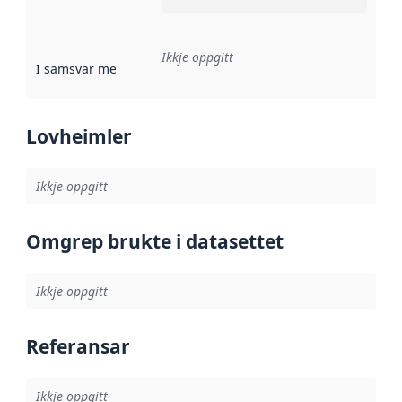
Ikkje oppgitt
I samsvar med
:
Referanse til ei implementeringsregel eller an
Lovheimler
Ikkje oppgitt
Omgrep brukte i datasettet
Ikkje oppgitt
Referansar
Ikkje oppgitt