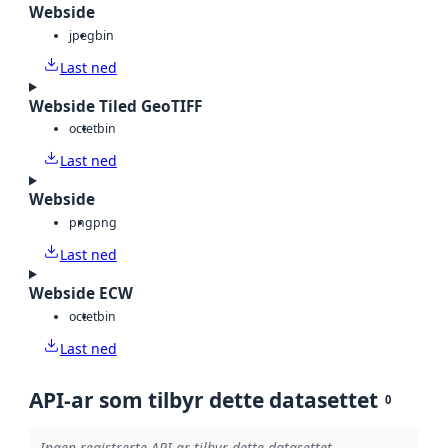
Webside
jpeg
bin
Last ned
Webside Tiled GeoTIFF
octet
bin
Last ned
Webside
png
png
Last ned
Webside ECW
octet
bin
Last ned
API-ar som tilbyr dette datasettet
0
Ingen registrerte API-ar tilbyr dette datasettet.