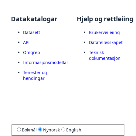
Datakatalogar
Hjelp og rettleiing
Datasett
Brukerveileiing
API
Datafellesskapet
Omgrep
Teknisk
dokumentasjon
Informasjonsmodellar
Tenester og
hendingar
Bokmål
Nynorsk
English