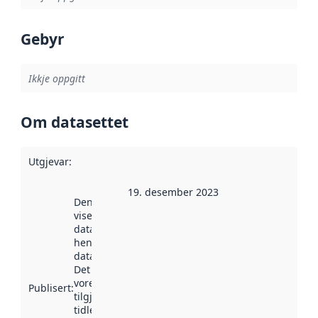
Gebyr
Ikkje oppgitt
Om datasettet
Utgjevar
:
19. desember 2023
Denne datoen
viser når
datasettet vart
henta inn av
data.norge.no.
Det kan ha
vore
Publisert
:
tilgjengeleg
tidlegare