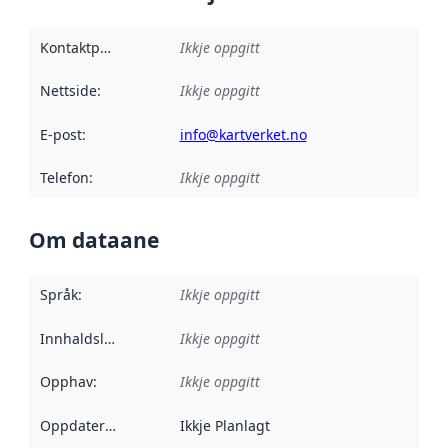
Kontaktpunkt
:
Ikkje oppgitt
Nettside
:
Ikkje oppgitt
E-post
:
info@kartverket.no
Telefon
:
Ikkje oppgitt
Om dataane
Språk
:
Ikkje oppgitt
Innhaldsleverandørar
Ikkje oppgitt
:
Opphav
:
Ikkje oppgitt
Oppdateringsfrekvens
Ikkje Planlagt
: