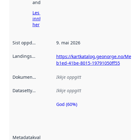
andre stader.
Les meir om
innhenting
her
Sist oppdatert
:
9. mai 2026
Landingsside
:
https://kartkatalog.geonorge.no/Metad
b1ed-41be-8015-19791050ff55
Dokumentasjon
:
Ikkje oppgitt
Datasettype
:
Ikkje oppgitt
God (60%)
Metadatakvalitet
er ein indikator
på kor godt
datasettene er
beskrive ved
Metadatakvalitet
:
hjelp av