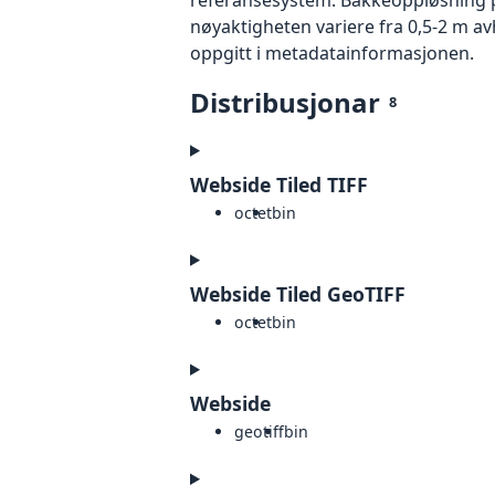
nøyaktigheten variere fra 0,5-2 m a
oppgitt i metadatainformasjonen.
Distribusjonar
8
Webside Tiled TIFF
octet
bin
Webside Tiled GeoTIFF
octet
bin
Webside
geotiff
bin