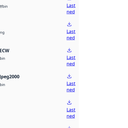
Last
bin
ff
ned
Last
ng
ned
 ECW
Last
bin
ned
Jpeg2000
Last
bin
ned
Last
ned