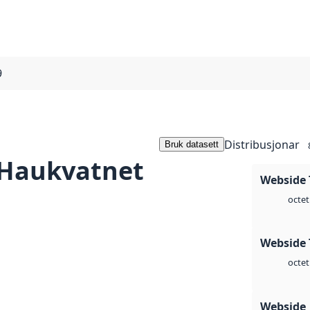
9
Distribusjonar
Bruk datasett
r-Haukvatnet
Webside 
octet
Webside 
octet
Webside