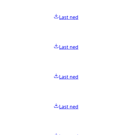
Last ned
Last ned
Last ned
Last ned