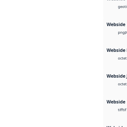
geoti
Webside
p
png
Webside
octet
Webside 
octet
Webside
tif
tiff