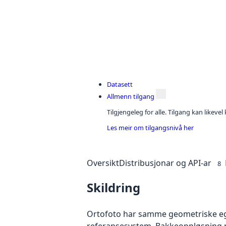
Datasett
Allmenn tilgang
Tilgjengeleg for alle. Tilgang kan likeve
Les meir om tilgangsnivå her
Oversikt
Distribusjonar og API-ar
8
Skildring
Ortofoto har samme geometriske egen
referansesystem. Bakkeoppløsning på