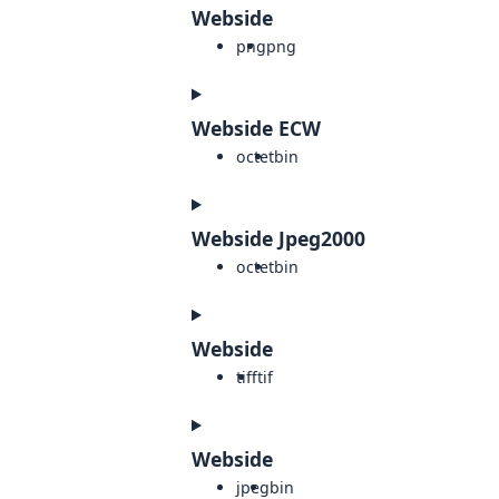
Webside
png
png
Webside ECW
octet
bin
Webside Jpeg2000
octet
bin
Webside
tiff
tif
Webside
jpeg
bin