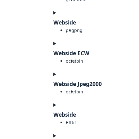
Webside
png
png
Webside ECW
octet
bin
Webside Jpeg2000
octet
bin
Webside
tiff
tif