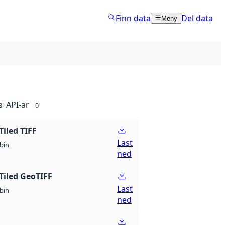
Finn data
Del data
Meny
API-ar
8
0
Tiled TIFF
Last
bin
ned
Tiled GeoTIFF
Last
bin
ned