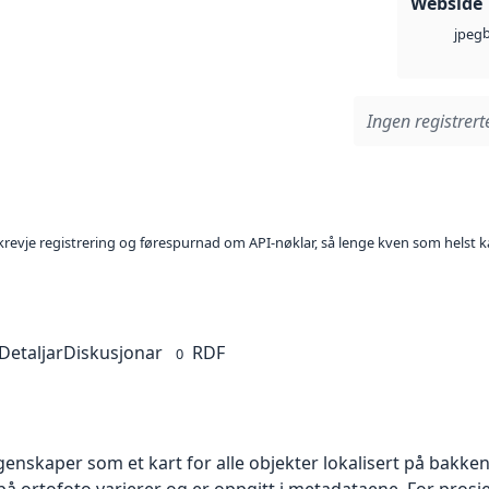
Webside
jpeg
Ingen registrerte
l krevje registrering og førespurnad om API-nøklar, så lenge kven som helst ka
Detaljar
Diskusjonar
RDF
0
skaper som et kart for alle objekter lokalisert på bakkeniv
 ortofoto varierer og er oppgitt i metadataene. For prosje