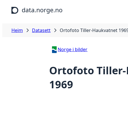
Hopp til hovudinnhald
data.norge.no
Heim
Datasett
Ortofoto Tiller-Haukvatnet 196
Norge i bilder
Ortofoto Tille
1969