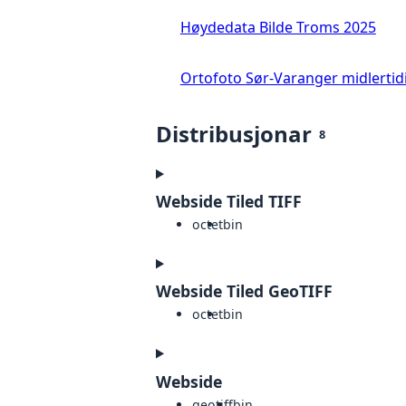
Høydedata Bilde Troms 2025
Ortofoto Sør-Varanger midlertid
Distribusjonar
8
Webside Tiled TIFF
octet
bin
Webside Tiled GeoTIFF
octet
bin
Webside
geotiff
bin