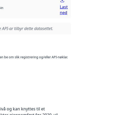
Last
bin
ned
 API-ar tilbyr dette datasettet.
n be om slik registrering og/eller API-nøklar.
å og kan knyttes til et
kter gjennomført før 2020, vil